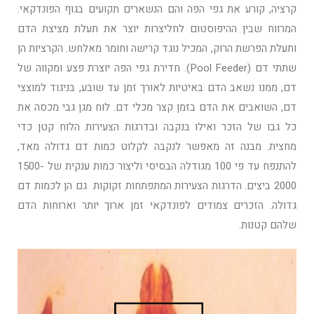
קרציה, קורע את גפי הפה והם הנשארים תקועים בגוף הפונדקאי.
המרווח שבין ההיפוסטום לחליצרות יוצר את תעלת מציצת הדם
ותעלת הפרשת הרוק, המכיל נוגד קרישה וחומר מאלחש. הקרציות הן
שתתי דם (Pool Feeder). חדירת גפי הפה יוצרת פצע ומקווה של
דם, ממנו נשאב הדם באיטיות לאורך זמן עד שובע, בניגוד למוצצי
דם, השואבים את הדם בזמן קצר מכלי דם. לוח מגן גבי מכסה את
כל גבו של הזכר ואילו בנקבה ובדרגות הצעירות הלוח קטן כדי
מחצית. מבנה זה מאפשר לנקבה לקלוט כמות דם גדולה מאד,
להתנפח עד פי 100 מגודלה הבסיסי וליצור כמות ענקית של 1500-
2000 ביצים. הדרגות הצעירות המתפתחות זקוקות גם הן לכמות דם
גדולה. הזכרים צמודים לפונדקאי זמן ארוך יותר וארוחות הדם
שלהם קטנות.