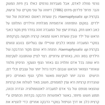
גורמי מחלה לאדם, אבל מעבירות גורמים כאלו בין חיות המשק
והבר. פרופ' פלדמן-מיוזם (1986) דיווחה על שני מקרים של נגיעות,
בקרציה
aemaphysalis sp
H
בין שערות ראשם הארוכות של שני
ילדים. במקום התפתחה אדמומיות מוגלתית והילדים התלוננו על
כאב ראש חזק. בעזרת יעוץ של המעבדה זוהה בחדר מיון מקור כאבי
הראש של ילד שבין שערות ראשו נמצאה קרציה תקועה בקרקפתו.
בסקרי המעבדה נמצאו כלבים שטיילו עם בעליהם בטבע נגועים
בקרציה
aemaphysalis sp
H
. ההנחה היא שהם מקור ההדבקה של
הילדים בסוג הזה, באזורים עירוניים. רצוי לציין שהתגובה לעקיצות
היא שונה בכל אדם ותלויה גם באזור הגוף הנעקץ. הניסיון מלמד
שאזורי הצוואר והראש שבהם ריכוז גדול יותר של עצבים וכלי דם,
רגישים הרבה יותר לעקיצות מאשר חלקי הגוף האחרים. כיוון
שהגדרת קרציות היא ענין למומחים, חשוב מאד לשלוח את קרציות
שהוצאו מגופם של בני אדם למעבדה לאנטומולוגיה. הגדרה נכונה,
תמנע חשש מיותר, באשר לאפשרות הדבקה בקדחת הכתמים ע"י
קרצית כלב או דרך הטיפול במקרי הדבקה אחרים. כדי להוציא את