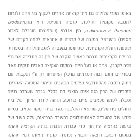
באופן מקרי עלולים גם מיני קרציות אחרים לעקוץ בני אדם ולגרום
לתגובה מקומית וחולפת. קרציה מעניינת היא מהמין
Ixodes
redikorirzevi theodori
, מין אנדמי (שתפוצתו מוגבלת לאזור
מסוים) בישראל. הנקבה של קרציה זו אחראית לכמה מקרים של
תופעת הרעלת הקרציתית שנרשמו במעבדה לאנטומולוגיה ובספרות.
הרעלת הקרציתית נגרמת כאשר הנקבה של מין זה מחדירה את גפי
הפה לקרבן, אדם או בעל חיים. במקום העקיצה כאבים חזקים מאד
בשרירים וחום גבוה הנגרמים מרעלן המופרש רק ע"י הנקבות. עם
ניתוק הנקבה מהפונדקאי נעלמים הכאבים וסימני התופעה האחרים.
הזכרים של המין הזה אינם מוצצי דם בכלל. גברת שעבדה בגינה
וסבלה לפתע מכאבים עזים בזרועה, הגיעה לחדר המיון של בית
החולים בירושלים, שרופאיו התלבטו מאד בזיהוי מקור הכאב. בסיוע
הידע של המעבדה לאנטומולוגיה במשרד הבריאות, עלה חשד של
נגיעות בקרציה הזו תוך כדי עבודת הגברת בגינה. הקרציה זוהתה
במקום הכאב, הוצאה והבעיה נפתרה. קרציה מאותו המין זוהתה