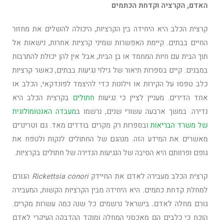
האדם, הקרציה וקדחת הכתמים
קרצית הכלב היא היחידה בין הקרציות, היכולה להשלים את מחזור
החיים בבתים. קיימת האפשרות שמיני קרציות אחרות, נישאות אל
תוך הבית עם חיות המחמד או בן הבית, אבל אין להן יכולת להתרבות
במבנים. קיים בספרות תיאור של גילוי נגיעות בבתים, כאשר קרציות
כלב טפסו על הקירות או וילונות כדי להיצמד לפונדקאי, הכלב או
אחד הדירים. מעניין לציין כי נגיעות
חתולים
בקרצית הכלב היא
נדירה. במשך ארבעה עשורי שנים, נרשמו ב
מעבדה האנטומולוגית
של משרד הבריאות
ובספרות רק מקרים בודדים מאד. גם וטרינרים
מאשרים את המידע הזה. מנהגם של החתולים לנקות ולטפח את
גופם ופרוותם היא הסיבה של הנגיעות הנדירה של חתולים בקרציות.
קרצית הכלב מעבירה לאדם את החיידק
Rickettsia conori
הגורם
למחלת קדחת כתמים
.
היא היחידה מבין הקרציות הקשות, המעבירה
גורם מחלה לאדם
.
בישראל נרשמים כל שנה כמה עשרות מקרים.
הוכח כי כלבים הם מאכסני המחלה ומוקד ההדבקה העיקרי לאדם