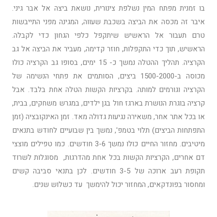
בו זמנית מפתח המין נשלפת צינורית, נושאת ביצה אל אבר גיני.
איבר זה מכסה את הביצה בשכבת שעווה, המגינה מפני התייבשות
טרם תעבור אל הראשיש שיתקפל כלפי הגחון כדי לקבלה.
הראשיש, תוך כדי התקפלות, חוזר קדימה, מעביר את הביצה אל גב
הקרציה. תהליך ההטלה נמשך כ- 15 ימים, בסופו גב הקרציה כולו
מכוסה ב-1500-2000 ביצים, הסותמים את פתחי הנשימה של
הקרציה וגורמים למותה. בקרציות הקשות הטלה אחת בלבד. אבל
קרציה בוגרת הנושרת בארגז חול בגן ילדים, במגרש משחקים, בבית,
או בכל אתר אחר, משאירה נגיעות גדולה מאד. זמן האינקובציה (זמן
התפתחות הביצים) תלוי בטמפ', נמשך בין שבועיים לחודש בתנאים
מיטיבים. מחזור החיים כולו נמשך 3-6 חודשים. כמו טפילים מוצצי
דם אחרים, הקרציות הקשות בכל אחת מהדרגות, מסוגלות לשרוד
תקופת רעב ארוכה של 3-5 חודשים. לכן בתנאי סביבה קשים
ומחסור בפונדקאים, המחזור יכול להימשך עד כשלוש שנים.