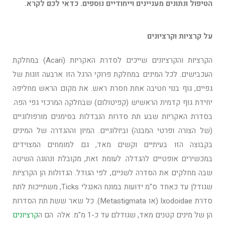
הטיפול ונתונים מעניינים וייחודיים נוספים. כדאי לכם לקרא.
על קרציות וקרציונים
הקרציות והקרציונים שייכים לסדרת האקריות (Acari) במחלקת
העכבישים. לכל המינים במחלקת פרוקי הרגל הזו ארבעה זוגות של
גפיים, גוף בנוי חטיבה אחת חסרת ראש. את מקום הראש מחליפה
יחידת גוף קדמית הראשיש (קפיטולום) שבחלקה המרכזי גפי הפה.
בסדרת האקריות שבע תת סדרות הנבדלות בסימנים מורפולוגיים
(של הצורה ופרטי המבנה) וביולוגיים. המיון וההגדרה של המינים
בקבוצה הזו בעיתיים וקשים מאד, גם למומחים המצוידים
במכשירים אופטיים להגדלה. לעומת זאת, מקובלת ונהוגה השיטה
שבה מחלקים את הסדרה לשניים, לפי הגודל. הגדולות הן הקרציות
שגודלן עד כאחד ס"מ ידועות במונח האנגלי Ticks, משתייכות לתת
סדרת Ixodoidae (או Metastigmata). כל שאר ששת תת הסדרות
הן של מינים קטנים מאד, שגודלם עד כ-1 מ"מ. אלה הם ה
קרציונים