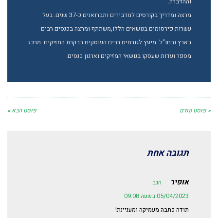
וההדברה.
מרצה ומדריך בקורסים למדבירים ותברואנים כ-37 שנים. בעל
עשרות פירסומים בנושאים הללו,משתתף ומרצה בכנסים רבים
בארץ ובחו"ל. מיעץ לגורמים רבים העוסקים בבקרת המזיקים. מרכז
מספר ועדות שעסקו בנושאי המזיקים וארגון כנסים.
« פוסט קודם
פוסט הבא »
תגובה אחת
אופיר
הגב
05/04/2023 בשעה 09:08
תודה כתבה מעמיקה ומעניינת!