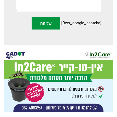
[bws_google_captcha]