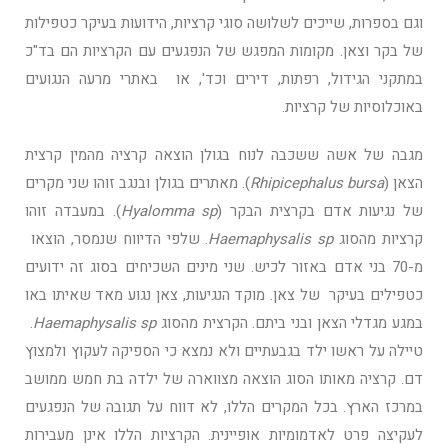
וגם בספרות, שייכים לשלושה סוגי קרציות, הידועות בעיקר כטפילות
של בקר וצאן. מקומות המפגש של הנפגעים עם הקרציות הם בד"כ
במתקני הגידול, רפתות, דירים וכד', או באתרי מרעה הנגועים
באוכלוסיות של קרציות.
מגבה של אשה ששכבה לנוח בגולן הוצאה קרציה מהמין קרצית
הצאן (
Rhipicephalus bursa
). מאתרים בגולן ובנגב זוהו שני מקרים
של נגיעות אדם בקרצית הבקר (
Hyalomma sp
). במעבדה זוהו
קרציות מהסוג
aemaphysalis sp
H
. שלפי הדיווח שנמסר, הוצאו
מ-70 בני אדם באזור לכיש. שני מינים השכיחים בסוג זה ידועים
כטפילים בעיקר של צאן. מוקד הנגיעות, צאן נגוע מאד שאיתו באו
במגע מגדלי הצאן ובני ביתם. הקרצית מהסוג
aemaphysalis sp
H
.
טיילה על ראשו ילד בגבעתיים ולא נמצא כי הספיקה לעקוץ ולמצוץ
דם. קרציה מאותו הסוג הוצאה מצווארה של ילדה בת חמש ממושב
במרכז הארץ. בכל המקרים הללו, לא דווח על תגובה של הנפגעים
לעקיצה פרט לאדמומיות אופיינית. הקרציות הללו אינן מעבירות