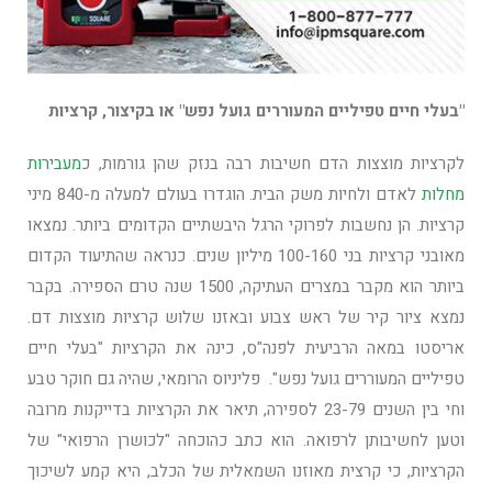
"בעלי חיים טפיליים המעוררים גועל נפש" או בקיצור, קרציות
לקרציות מוצצות הדם חשיבות רבה בנזק שהן גורמות, כ
מעבירות
מחלות
לאדם ולחיות משק הבית. הוגדרו בעולם למעלה מ-840 מיני
קרציות. הן נחשבות לפרוקי הרגל היבשתיים הקדומים ביותר. נמצאו
מאובני קרציות בני 100-160 מיליון שנים. כנראה שהתיעוד הקדום
ביותר הוא מקבר במצרים העתיקה, 1500 שנה טרם הספירה. בקבר
נמצא ציור קיר של ראש צבוע ובאזנו שלוש קרציות מוצצות דם.
אריסטו במאה הרביעית לפנה"ס, כינה את הקרציות "בעלי חיים
טפיליים המעוררים גועל נפש". פליניוס הרומאי, שהיה גם חוקר טבע
וחי בין השנים 23-79 לספירה, תיאר את הקרציות בדייקנות מרובה
וטען לחשיבותן לרפואה. הוא כתב כהוכחה "לכושרן הרפואי" של
הקרציות, כי קרצית מאוזנו השמאלית של הכלב, היא קמע לשיכוך