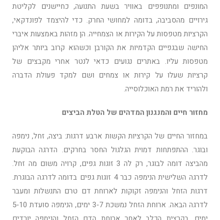
המונפים ומתנופפים באוויר בשעת התנועה, כחיישנים לקליטת
גירויים מהסביבה, בדומה למחושי החרק. כדי להיצמד לפונדקאי,
הקרציות מטפסות על הקירות או הצמחייה. הן מזהות באמצעות איברי
החישה שבגפיים הקדמיות את הקורבן וכשהוא קרוב ביותר אליהן
מטפסות עליו. באתרים נגועים כדאי לנטר אחרי מקבצים של
קרציות שעלו על קירות או צמחים ושם למקד פעולת הדברה
ולהוריד את רמת האוכלוסייה.
מחזור חיים והמנגנון המדהים של הטלת הביצים
במחזור החיים של הקרציות הקשות ארבע דרגות: ביצה, זחל, נימפה
ובוגר. ההתפתחות דמוית הגלגול החסר בחרקים. הדרגה הבוקעת
מהביצה דומה לבוגר, רק לה 3 זוגות גפים, קרויה משום מה זחל.
לדרגה השלישית הנימפה כבר 4 זוגות גפים בדומה לדרגה הבוגרת.
דרגות הזחל והנימפה זקוקות לארוחת דם טרם התנשלות ומעבר
לדרגה הבאה. ארוחת הזחל נמשכת 3-7 ימים, הנימפה סועדת 5-10
ימים. בקרצית הכלב לאחר ארוחת הדם הזחל והנימפה יורדים