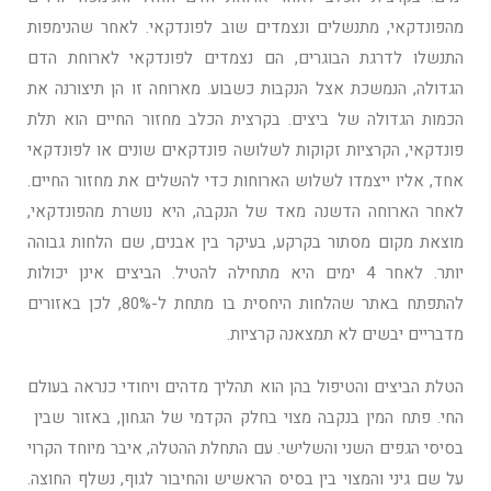
מהפונדקאי, מתנשלים ונצמדים שוב לפונדקאי. לאחר שהנימפות
התנשלו לדרגת הבוגרים, הם נצמדים לפונדקאי לארוחת הדם
הגדולה, הנמשכת אצל הנקבות כשבוע. מארוחה זו הן תיצורנה את
הכמות הגדולה של ביצים. בקרצית הכלב מחזור החיים הוא תלת
פונדקאי, הקרציות זקוקות לשלושה פונדקאים שונים או לפונדקאי
אחד, אליו ייצמדו לשלוש הארוחות כדי להשלים את מחזור החיים.
לאחר הארוחה הדשנה מאד של הנקבה, היא נושרת מהפונדקאי,
מוצאת מקום מסתור בקרקע, בעיקר בין אבנים, שם הלחות גבוהה
יותר. לאחר 4 ימים היא מתחילה להטיל. הביצים אינן יכולות
להתפתח באתר שהלחות היחסית בו מתחת ל-80%, לכן באזורים
מדבריים יבשים לא תמצאנה קרציות.
הטלת הביצים והטיפול בהן הוא תהליך מדהים ויחודי כנראה בעולם
החי. פתח המין בנקבה מצוי בחלק הקדמי של הגחון, באזור שבין
בסיסי הגפים השני והשלישי. עם התחלת ההטלה, איבר מיוחד הקרוי
על שם גיני והמצוי בין בסיס הראשיש והחיבור לגוף, נשלף החוצה.