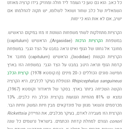
כל כאב. הוא גם טען כי העומד ליד חולה ומחזיק בידו קרציה מאוזנו
השמאלית של כלב שחור ושואל לשלומו, יש תקוה להחלמתו אם
ישיב, אם לא אות הוא כי ימות.
הקרציות מתחלקות לשתי משפחות השונות זו מזו במיקום הראשיש.
במשפחת
הקרציות הרכות
(Argasidae), הראשיש (capitulum)
מחובר אל גחונו של הגוף ואינו נראה במבט על הצד הגבי. במשפחת
הקרציות הקשות (Ixodidae), הראשיש (capitulum) מחובר אל
קדמת הגוף ונראה היטב במבט על הצד הגבי. במשפחה הזו בארץ
חמישה סוגים הכוללים כ-20 מינים (מ.קוסטא 1978).
קרצית הכלב
Rhipicephalus sanguineus
הנטפלת בעיקר לכלבים, היא הקרציה
הקשה השכיחה ביותר בארץ. בסקר של תיאודור וקוסטא (1967),
נמצא ש 81% מהחיות הנגועות בקרצית הכלב היו כלבים, 13%
מכרסמים והשאר מגוון של פונדקאים מבין חיות המשק וחיות הבר.
הקרצית הזו מעבירה לאדם, בעיקר מכלבים, את החיידק
Rickettsia
conori
הגורם למחלת קדחת הכתמים
.
בישראל נרשמים כל שנה