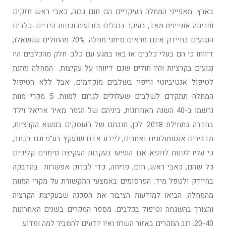
בארץ. מאפייני המחלה העיקריים הם חום גבוה, כאבי ראש חזקים
ופריחה אופיינית מאד, בעיקר ברגלים בזרועות וכפות הידיים. כלבים
הנגועים בחיידק אינם מראים סימני מחלה. 70% מהחולים שנשאלו,
דיווחו כי הם בעלי כלבים או באו במגע עם כלב. חלק מהכלבים היו
נגועים בקרציות והיו חולים שגם דיווחו על עקיצות. המחלה ניתנת
לטיפול אנטיביוטי וריפוי בשלבים מוקדמים, אבל ללא הטיפול
המחלה תתקדם לשלבים שעלולים לגרום למוות. 5 מקרי מוות
נרשמו ב-40 השנה האחרונות, ביניהם של הזמר מאיר אריאל וילד
בחדרה בתחילת 2018. לכן, חובתם של העוסקים בנושא הקרציות,
מדבירים אנטומולוגים ואחרים, ליידע אדם שנעקץ בע"פ וגם בכתב,
כי עליו לפנות לרופא אם הופיעו בעקבות העקיצה סימנים קליניים
כל שהם, כאבי ראש, חום, פריחה, כדי לבדוק אפשרות בהדבקה
בחיידק ולטפל מיד. הפרסומים באמצעי התקשורת על מקרי המוות
מהמחלה, הביאו למודעות הציבור את הסכנה שבעקיצת הקרציה
והצורך בהשגחה וטיפול בכלבים. מספר המקרים בשנים האחרונות
20-40, רוב המקרים באזור השרון ואין יודעים להסביר למה ומדוע.