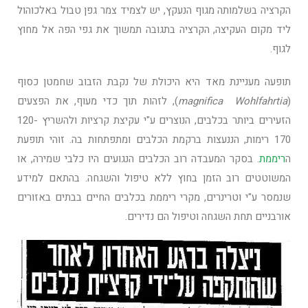
הקרציה בשלמותה מגוף הנעקץ, יש לצמיד צמר גפן טבול באלכוהול
ליד מקום העקיצה, הקרציה בתגובה תמשוך את גפי הפה אל מחוץ
לגוף.
תופעה מעניינת מאד היא היכולת של נקבת הזבוב שחמטן כסוף
(
Wohlfahrtia
magnifica
), לזהות תוך כדי מעוף, את הפצעים
הזעירים ביותר בכלבים, הנוצרים ע"י עקיצת קרציות ולהשריץ 120-
170 רימות, הננעצות ברקמת הכלבים ומתפתחות בה. זוהי תופעת
ה
ריממת
. בסקר המעבדה רוב הכלבים הנגועים היו כלבי שמירה, או
המשוטטים רוב הזמן בחוץ ללא טיפול והשגחה. בהתאם למידע
שנמסר ע"י וטרינרים, מקרי ריממת בכלבים החיים בבתים באזורים
אורבניים תחת השגחה וטיפול הם נדירים.