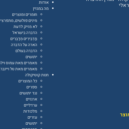
אודות
אלי‎
מה במגזין
חומרים ומוצרים
מינים פולשים, מתפרצים
לא מזיק לדעת
הדברה בישראל
מַדְבִּירִים מְדַבְּרִים
הארה על הדברה
הדברה בעולם
יתושים
מאמרים מאת עמוס וילמ
מאמרים מאת טל ויינברג
חנות קוטיקולה
כל המוצרים
ספרים
נגד יתושים
ארגזים
ערדליים
מלכודות
וצר
עזרים
יתושים