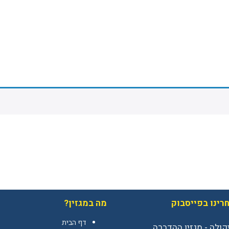
רינו בפייסבוק
מה במגזין?
דף הבית
יקולה - מגזין ההדברה