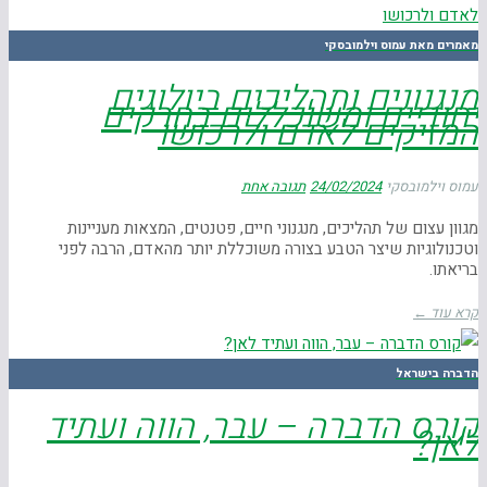
מאמרים מאת עמוס וילמובסקי
מנגנונים ותהליכים ביולוגים
יחודיים ומשוכללים בחרקים
המזיקים לאדם ולרכושו
עמוס וילמובסקי
24/02/2024
תגובה אחת
מגוון עצום של תהליכים, מנגנוני חיים, פטנטים, המצאות מעניינות
וטכנולוגיות שיצר הטבע בצורה משוכללת יותר מהאדם, הרבה לפני
בריאתו.
קרא עוד ←
הדברה בישראל
קורס הדברה – עבר, הווה ועתיד
לאן?