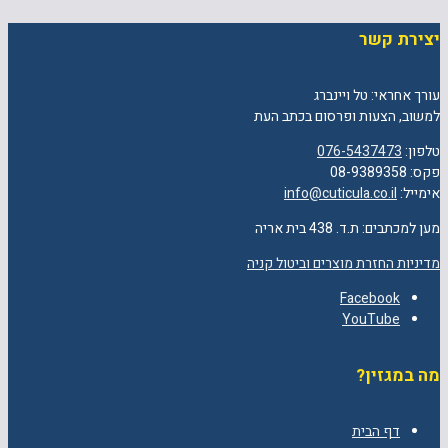
יצירת קשר
עורך אחראי: טל ויינברג
למשוב, הצעות ופרסום בכתב העת
טלפון:
076-5437473
פקס: 08-9389358
אימייל:
info@cuticula.co.il
מען למכתבים: ת.ד. 438 בית אריה
מדיניות החזרת מוצרים וביטול קניה
Facebook
YouTube
מה במגזין?
דף הבית