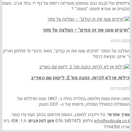
צילומים של נקבת זבוב שחמטן משריצה רימות על כף יד בתל אביב. טעות
טקטית או שהיא פשוט "טעתה" ?
"חרקים עשו את זה קודם" – המלצה על ספר
03/01/2023
המלצה על הספר "חרקים עשו את זה קודם", מאת: גרגורי ס' פולסון ואריק
ר' איטן. הוצאת כרמל.
כילות או לא להיות. כתבה מס' 2: לישון עם האוייב
02/12/2022
מאה ואחת שנות מלחמה במלריה החלו ב- 1897 שנת הפללתו של
האנופלס כמחולל המחלה, פיתוחו של ה- DDT הנשק
עורך אחראי:
טל ויינברג למשוב, הצעות ופרסום בכתב העת צרו קשר:
info@cuticula.co.il
טלפון: 076-5437473
מען למכתבים:
ת.ד. 438 בית
אריה 7194700