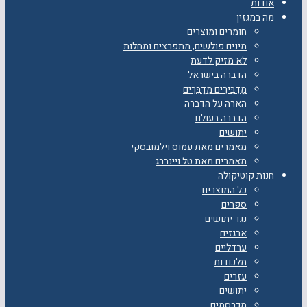
אודות
מה במגזין
חומרים ומוצרים
מינים פולשים, מתפרצים ומחלות
לא מזיק לדעת
הדברה בישראל
מַדְבִּירִים מְדַבְּרִים
הארה על הדברה
הדברה בעולם
יתושים
מאמרים מאת עמוס וילמובסקי
מאמרים מאת טל ויינברג
חנות קוטיקולה
כל המוצרים
ספרים
נגד יתושים
ארגזים
ערדליים
מלכודות
עזרים
יתושים
מכרסמים