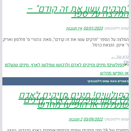
"חרקים עשו את זה קודם" –
המלצה על ספר
עמוס וילמובסקי
03/01/2023
אין תגובות
המלצה על הספר "חרקים עשו את זה קודם", מאת: גרגורי ס' פולסון ואריק
ר' איטן. הוצאת כרמל.
קרא עוד ←
מאמרים מאת עמוס וילמובסקי
הפולשים! מינים מזיקים לאדם
ולרכושו שפלשו לארץ, מינים
שנעלמו או הופיעו מחדש
עמוס וילמובסקי
03/09/2022
2 תגובות
סיפורם של 19 מיני מזיקים שונים והרפתקאותיהם בארץ הקודש. הצצה