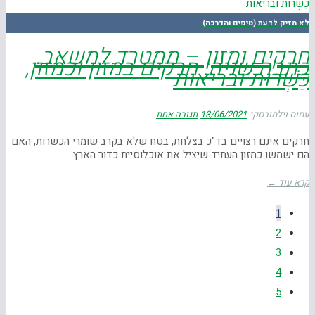
לא מזיק לדעת (טיפים והדרכה)
חרקים ומזון – ממטרד למשאב.
כתבה שניה: חרקים במזון וכמזון,
כַּשְׁרוּת ובריאות
עמוס וילמובסקי
13/06/2021
תגובה אחת
חרקים אינם רצויים בד"כ בצלחת, בטח שלא בקרב שומרי הכשרות, האם
הם ישמשו כמזון העתיד שיציל את אוכלוסיית כדור הארץ
קרא עוד ←
1
2
3
4
5