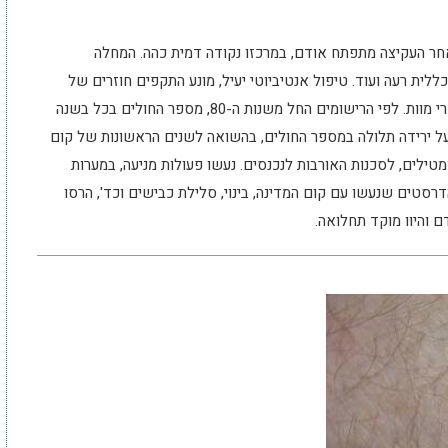
חר העקיצה מתפתח אודם, במרכזו נקודה דמית כהה. המחלה
לית רעה ועוד. טיפול אנטיביוטי יעיל, מונע התקפים חוזרים של
המחלה. סיבוכים של המחלה נדירים ואין ידוע על מקרי מוות. לפי הרישומים החל משנות ה-80, מספר החולים בכל בשנה
הזה מצביע על ירידה תלולה במספר החולים, בהשואה לשנים הראשונות של קום
מטילים, לסכנות האורבות לנכנסים. נעשו פעולות מניעה, במערות
דרסטים שנעשו עם קום המדינה, בינוי, סלילת כבישים וכד', הרסו
 והיוו מוקד תחלואה.