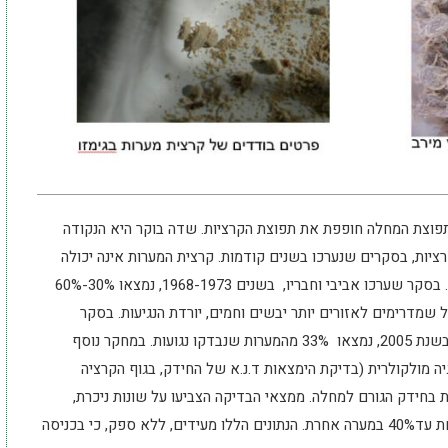
תפוצת המחלה חופפת את תפוצת הקרציות. שדה בוקר היא הנקודה
ציות, בסקרים שנערכו בשנים קודמות. קרצית המערות אינה יכולה
להתקיים, בתנאי היובש והחום השוררים בנגב הדרומי. בסקר שערכו אביבי וחבריו, בשנים 1968-1973, נמצאו 30%-60%
ל שמדרימים לאזורים יותר יבשים וחמים, יורדת הנגיעות. בסקר
שערכה המעבדה לאנטומולוגיה של משרד הבריאות בשנת 2005, נמצאו 33% מהמערות שנבדקו נגועות. במחקר נוסף
ה מולקולרית (בדיקת הימצאות ד.נ.א של החידק, בגוף הקרציה
ת בחידק הגורם למחלה. ממצאי הבדיקה הצביעו על שונות ניכרת,
ברמת הנגיעות של הקרציות בחידק, מ-2% במערה אחת עד40% במערה אחרת. הנתונים הללו מעידים, ללא ספק, כי בכניסה