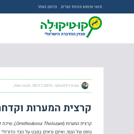
תנאי שימוש וזכויות יוצרים
פרסם באתר
קרצית המערות וקדחת המערות
עמוס וילמובסקי
05/11/2016
תגובה אחת
קרצית המערות וקדחת
קרצית המערות (
Ornithodoros Tholozani
גחונו של הגוף, ואינם נראים במבט על הצד הדורזלי