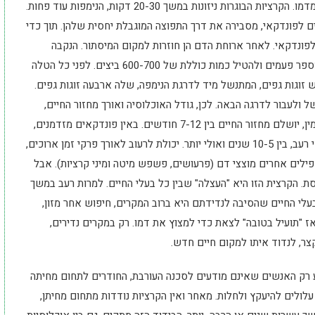
ממקום מסתורן, במטרה להיצמד אליו למצוץ ולהיזון מדמו. הקרציות הבוגרות ניזונות במשך 20-30 דקות, הנימפות עוד פחות.
רגה הראשונה (הזחל) הנצמדת במשך 5-10 ימים לפונדקאי, מסבירה את דרך התפוצה המוגבלת יחסית שלהן. תוך כדי
לפונדקאי. לאחר ארוחת הדם הן חוזרות למקום המיסתור. הנקבה
מטילה כ-100 ביצים בתטולה. היא מסוגלת להזדוג מספר פעמים ולהטיל כמות כוללת של 600-700 ביצים. לפני כל הטלה
זוגות גפים, המתנשל מיד לדרגת הנימפה, שלה ארבעה זוגות גפים.
ולעבור לדרגה הבאה. לכן, גודל האוכלוסיה ואורך מחזור החיים,
מותנים בזמינות פונדקאים לארוחת הדם. אם הדם זמין, יושלם מחזור החיים בין 7-12 חודשים. באין פונדקאים מזדמנים,
יכולה הקרצית בכל דרגותיה, להמשיך להתקיים בתנאי רעב, בין 10-5 שנים ואולי יותר. יכולת לרעוב לאורך פרקי זמן ארוכים,
ילים אחרים מוצצי דם (פרעושים, פשפש מיטה ומיני קרציות). אבל
ת. הקרצית הזו היא "העצלה" שבין כל בעלי החיים. למרות רעב במשך
בעלי החיים שהסיבה לנדידתם היא ברוב המקרים, חיפוש אחר מזון,
 "תועיל בטובה" לצאת כדי למצוץ את דמו. רק במקרים נדירים,
צר, לנדוד איתו למקום חיים חדש.
ע רק האנשים שאינם מודעים לסכנה העורבת, החודרים לתחום מחיתה
לולים להיעקץ ולחלות. מאחר ואין הקרציות נודדות מתחום מחיתן,