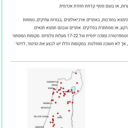
ות, או בשם נוסף קדחת חוזרת אנדמית.
ימצא בחורבות, באתרים ארכיאולוגים ,בבורות עתיקים, גומחות
בקרקע, או מסתתרת בסדקים. אתרים שבהם תמצא תנאים
מיקרו-אקלימיים מתאימים, לחות גבוהה שמעל 70% וטמפרטורה נמוכה יחסית של 17-22 מעלות צלסיוס. מקומות המסתור
ך לא חשכה מוחלטת. במקומות הללו יש לבצע את הניטור, לזיהוי