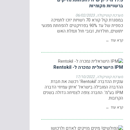
17.5 מיליון ש"ח להפחתת מזיקים
ברשויות מקומיות
מערכת קוטיקולה
06/02/2023
במסגרת קול קורא 70 רשויות יזכו לתמיכה
כספית של עד 90% בפרויקטים להפחתת מפגעי
יתושים, חולדות, זבובי חול ונמלת האש
קרא עוד ←
IPM הישראלית נמכרה ל- Rentokil
מערכת קוטיקולה
17/10/2022
ענקית ההדברה 'Rentokil' רכשה את חברת
ההדברה המובילה בישראל 'איתן עמיחי הדברה
IPM בע"מ'. החברה צופה לצמיחה גדולה בשנים
הקרובות.
קרא עוד ←