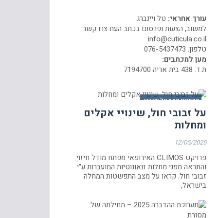
עורך אחראי:
טל ויינברג
למשוב, הצעות ופרסום בכתב העת צרו קשר:
info@cuticula.co.il
טלפון:
076-5437473
מען למכתבים:
ת.ד. 438 בית אריה 7194700
מאמרים מאת טל ויינברג
על זבובי חול, שינויי אקלים
ומחלות
12/05/2025
פרויקט CLIMOS האירופאי מפתח מודל חיזוי
והתראה מפני מחלות זואונוטיות המועברות ע"י
זבובי חול. קראו על מצב התפשטות המחלה
בישראל,