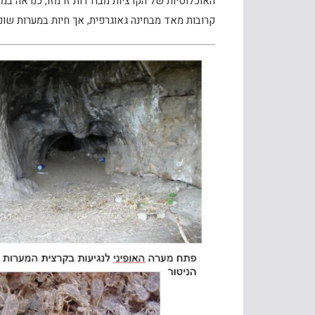
האוכלוסיות של הקרציות מבודדות זו מזו, כנראה במש
קרובות מאד מבחינה גאוגרפית, אך חיות במערות שונו