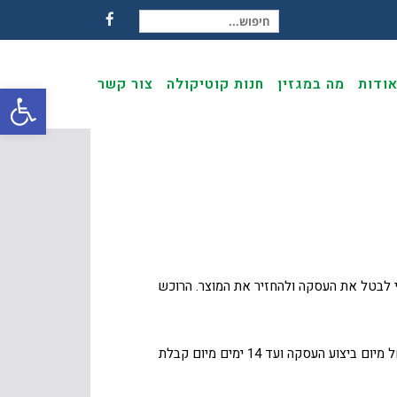
חיפוש עבור:
Facebook
ודות
מה במגזין
חנות קוטיקולה
צור קשר
פתח
שמ"א-1981, הרוכש מוצר באתר 'קוטיקולה' רשאי לבטל את העסקה ולהחזיר את המוצר. הרוכש
הצרכן רשאי לבטל עסקת רכישה אשר בוצעה באתר קוטיקולה באמצעות הודעה בדבר ביטול העסקה לחברה (מפורט למטה), החל מיום ביצוע העסקה ועד 14 ימים מיום קבלת