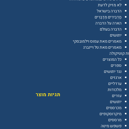
לא מזיק לדעת
הדברה בישראל
מַדְבִּירִים מְדַבְּרִים
הארה על הדברה
הדברה בעולם
יתושים
מאמרים מאת עמוס וילמובסקי
מאמרים מאת טל ויינברג
ת קוטיקולה
כל המוצרים
ספרים
נגד יתושים
ארגזים
ערדליים
מלכודות
תגיות מוצר
עזרים
יתושים
מכרסמים
מיקרוסקופים
מרססים
פשפש מיטה