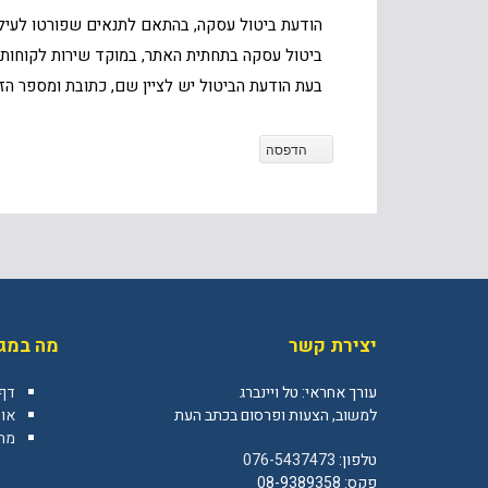
הודעת ביטול עסקה, בהתאם לתנאים שפורטו לעיל,
ביטול עסקה בתחתית האתר, במוקד שירות לקוחות בטלפון: 0765437473, בדואר רשום לכתובת התאנה 438, בית אריה
בעת הודעת הביטול יש לציין שם, כתובת ומספר הזמ
הדפסה
יצירת קשר
מה במגז
עורך אחראי: טל ויינברג
דף
למשוב, הצעות ופרסום בכתב העת
או
מה 
טלפון:
076-5437473
פקס: 08-9389358