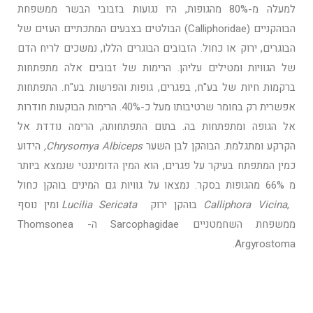
למעלה מ-80% מהגופות, היו נגועות בזבובי הבשר ממשפחת
הבוהקניים (Calliphoridae) הבולטים בצבעים המתכתיים העזים של
הבוגרים, ירוק או כחול. הזבובים הבוגרים הללו, נמשכים לריח הדם
של הגוויות ומטילים עליהן. הרימות של זבובים אלה מתפתחות
ברקמות חיות של בע"ח, בפגרים, גופות והפרשות בע"ח. התפתחות
אפשרית רק בחומר שרטיבותו מעל כ-40%. הרימות הבוקעות חודרות
אל הגופה ומתפתחות בה. בתום התפתחותה, הרימה נודדת אל
הקרקע ומתגלמת. הבוהקן לבן השער
Chrysomya Albiceps,
הידוע
כמין המתפתח בעיקר על פגרים, הוא המין הדומיננטי שנמצא ביותר
מ 66% מהגופות בסקר. נמצאו על גוויות גם המינים בוהקן כחול
,
Calliphora Vicina
בוהקן ירוק
Lucilia Sericata
ומין נוסף
ממשפחת השחמטניים Sarcophagidae ה- Thomsonea
Argyrostoma.