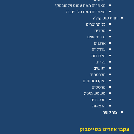
מאמרים מאת עמוס וילמובסקי
מאמרים מאת טל ויינברג
חנות קוטיקולה
כל המוצרים
ספרים
נגד יתושים
ארגזים
ערדליים
מלכודות
עזרים
יתושים
מכרסמים
מיקרוסקופים
מרססים
פשפש מיטה
תכשירים
הרצאות
צור קשר
עקבו אחרינו בפייסבוק