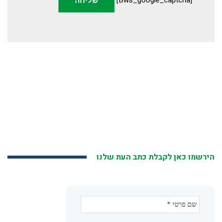
[bws_google_captcha]
הירשמו כאן לקבלת כתב העת שלנו