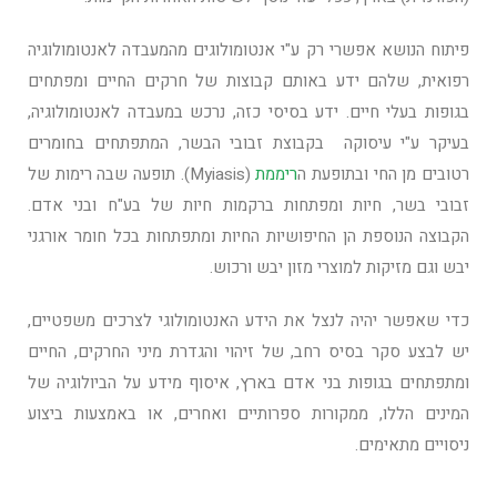
פיתוח הנושא אפשרי רק ע"י אנטומולוגים מהמעבדה לאנטומולוגיה
רפואית, שלהם ידע באותם קבוצות של חרקים החיים ומפתחים
בגופות בעלי חיים. ידע בסיסי כזה, נרכש במעבדה לאנטומולוגיה,
בעיקר ע"י עיסוקה בקבוצת זבובי הבשר, המתפתחים בחומרים
רטובים מן החי ובתופעת ה
ריממת
(myiasis). תופעה שבה רימות של
זבובי בשר, חיות ומפתחות ברקמות חיות של בע"ח ובני אדם.
הקבוצה הנוספת הן החיפושיות החיות ומתפתחות בכל חומר אורגני
יבש וגם מזיקות למוצרי מזון יבש ורכוש.
כדי שאפשר יהיה לנצל את הידע האנטומולוגי לצרכים משפטיים,
יש לבצע סקר בסיס רחב, של זיהוי והגדרת מיני החרקים, החיים
ומתפתחים בגופות בני אדם בארץ, איסוף מידע על הביולוגיה של
המינים הללו, ממקורות ספרותיים ואחרים, או באמצעות ביצוע
ניסויים מתאימים.