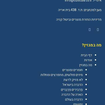
אימייל:
info@cuticula.co.il
מען למכתבים: ת.ד. 438 בית אריה
מדיניות החזרת מוצרים וביטול קניה
YouTube
Facebook
מה במגזין?
דף הבית
אודות
מה במגזין
חומרים ומוצרים
מינים פולשים, מתפרצים ומחלות
לא מזיק לדעת
הדברה בישראל
מַדְבִּירִים מְדַבְּרִים
הארה על הדברה
הדברה בעולם
יתושים