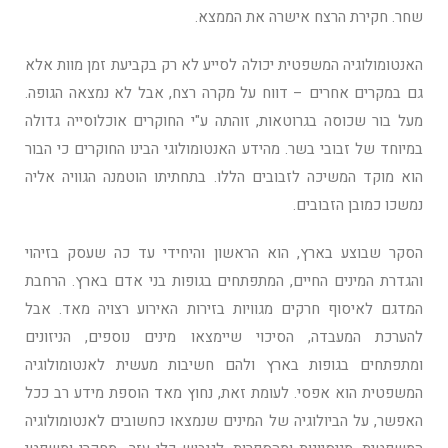
שחר. חקירת הרצח אישרה את הממצא.
האנטומולוגיה המשפטית יכולה לסייע לא רק בקביעת זמן מוות אלא
גם במקרים אחרים – דווח על מקרה רצח, אבל לא נמצאה הגופה.
מעל בור שכוסה בגרוטאות, זוהתה ע"י החוקרים אוכלוסייה גדולה
במיוחד של זבובי בשר. מהידע האנטומולוגי הבינו החוקרים כי הבור
הוא מוקד המשיכה לזבובים הללו. בתחתיתו הוטמנה הגוויה אליה
נמשכו כמובן הזבובים.
הסקר שבוצע בארץ, הוא הראשון והיחידי עד כה שעסק בזיהוי
והגדרת המינים החיים, המתפתחים בגופות בני אדם בארץ. הרחבת
המדגם לאיסוף חרקים מגוויות בזירות האירוע רצויה מאד. אבל
להערכת המעבדה, הסיכוי שיימצאו מינים נוספים, הניזונים
ומתפתחים בגופות בארץ ולהם חשיבות מעשית לאנטומולוגיה
המשפטית הוא אפסי. לעומת זאת, נחוץ מאד הוספת מידע רב ככל
האפשר, על הביולוגיה של המינים שנמצאו כחשובים לאנטומולוגיה