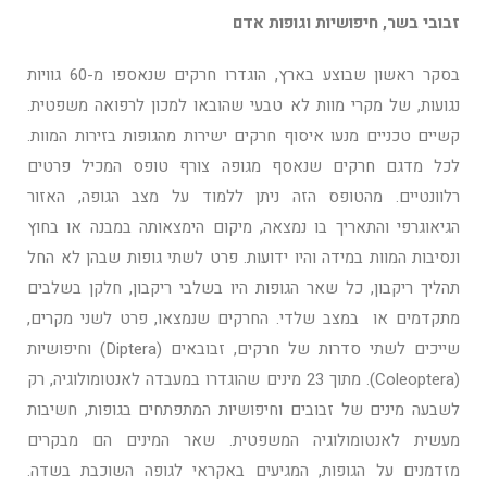
זבובי בשר, חיפושיות וגופות אדם
בסקר ראשון שבוצע בארץ, הוגדרו חרקים שנאספו מ-60 גוויות
נגועות, של מקרי מוות לא טבעי שהובאו למכון לרפואה משפטית.
קשיים טכניים מנעו איסוף חרקים ישירות מהגופות בזירות המוות.
לכל מדגם חרקים שנאסף מגופה צורף טופס המכיל פרטים
רלוונטיים. מהטופס הזה ניתן ללמוד על מצב הגופה, האזור
הגיאוגרפי והתאריך בו נמצאה, מיקום הימצאותה במבנה או בחוץ
ונסיבות המוות במידה והיו ידועות. פרט לשתי גופות שבהן לא החל
תהליך ריקבון, כל שאר הגופות היו בשלבי ריקבון, חלקן בשלבים
מתקדמים או במצב שלדי. החרקים שנמצאו, פרט לשני מקרים,
שייכים לשתי סדרות של חרקים, זבובאים (Diptera) וחיפושיות
(Coleoptera). מתוך 23 מינים שהוגדרו במעבדה לאנטומולוגיה, רק
לשבעה מינים של זבובים וחיפושיות המתפתחים בגופות, חשיבות
מעשית לאנטומולוגיה המשפטית. שאר המינים הם מבקרים
מזדמנים על הגופות, המגיעים באקראי לגופה השוכבת בשדה.