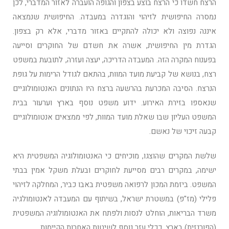
הרצח חשדו כי הרצח בוצע בצפון והגופה הועברה לאזור המדברי, לכן
נמסרה החיפושית לזיהוי והוגדרה במעבדה. החיפושית שנמצאה
איננה נפוצה ולא יכולה להתקיים באזור מדברי, אלא רק בצפון.
הגדרת מין החיפושית, אשרה את חשדם של החוקרים וסייעה
בפענוח המקרה הזה. המעבדה הדריכה, יעצה ועזרה, לתובעת במשפט
רצח, בנושא של קביעת מועד המוות, בהתאם לגודל הרימות על גופת
הנרצח. הסיבה המכרעת בהרשעה ברצח היו הנתונים האנטומולוגיים
שנאספו בזירת האירוע. ידוע משפט נוסף בארץ וערעור בבית
המשפט העליון שבו שאלת מועד המוות, לפי ממצאים אנטומולוגיים
קבעה זיכוי של נאשם.
שלשת המקרים שהוצגו, מוכיחים כי האנטומולוגיה המשפטית היא
ישימה, במקרים רבים מסייעת לחוקרים ובעלת משקל אמין בבתי
המשפט. ביזמת המכון לרפואה משפטית באבו כביר, המחלקה לזיהוי
פלילי (מז"פ) במשטרת ישראל, בשיתוף עם המעבדה לאנטומולגיה
משרד הבריאות, הוחלט לנסות ולפתח את האנטומולוגיה המשפטית
(הפורנזית) בארץ, ככלי עזר נוסף לשיטות האחרות הקיימות.