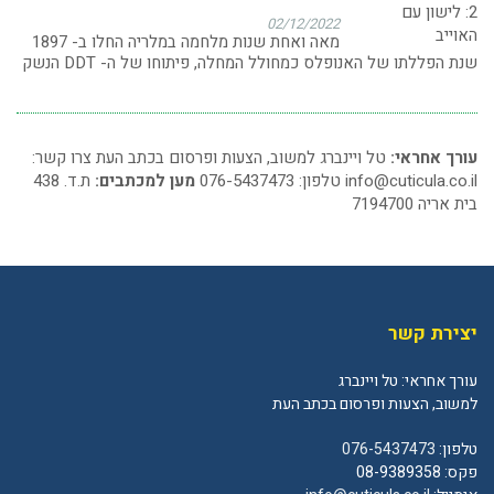
02/12/2022
מאה ואחת שנות מלחמה במלריה החלו ב- 1897
שנת הפללתו של האנופלס כמחולל המחלה, פיתוחו של ה- DDT הנשק
עורך אחראי:
טל ויינברג למשוב, הצעות ופרסום בכתב העת צרו קשר:
info@cuticula.co.il
טלפון: 076-5437473
מען למכתבים:
ת.ד. 438
בית אריה 7194700
יצירת קשר
עורך אחראי: טל ויינברג
למשוב, הצעות ופרסום בכתב העת
טלפון:
076-5437473
פקס: 08-9389358