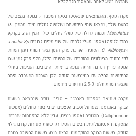
שהרצח בוצע לאחר שהאסיר חזר לכלא.
מקרה נוסף, מהממצאים שנאספו בסקר המעבד -. בגופה במצב של
כמעט שלד, נמצאו שתי חיפושיות ושלושה זחלים חיים מהמין
D.
Maculatus
וכמות גדולה של נשלי זחלים של המין הזה
.
בקרקע
צמוד לגופה נאספו
נשלי גלמים של שני מינים זבובים
Lucilia Sp.
ו-
C. Albiceps
. הסוגיה, הערכת פרק הזמן מאז המוות וזמן המוות.
לפי נתונים הביולוגים המוכרים של המינים הללו, חלף פרק זמן שבו
הגופה עדיין רטובה והיתה נגועה ברימות הזבובים. הנגיעות בזחלי
החיפושית החלה עם התייבשות הגופה. לכן הערכת המעבדה היתה
שמאז המוות חלפו 2.5-3 חודשים מינימום.
מקרה שתואר בספרות בארה"ב – סביב גופה שנמצאה בשעות
הבוקר באוגוסט, נצפו על וסביב הפצעים זבובי בשר כחולים (ממשפ'
Calliphoridae). מהגופה נאספו ביצים, עדין ללא התפתחות עוברית.
המסקנה האנטומולוגית, הביצים הוטלו רק שעות ספורות קודם גילוי
הגופה, בשעות הבוקר המוקדמות. הרצח בוצע בשעות החשכה בטרם