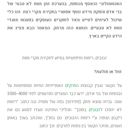
האנטומולוגי הנאסף מגופות, בהערכת זמן מוות לא טבעי של
בני אדם והפקת מידע נוסף אפשרי בחקירת מקרי רצח. זהו כלי
שיכול לעיתים לסייע מאד לחוקרים העוסקים בפענוח מועדי
מוות לא טבעיים. הנושא הזה מרתק. המאמר הבא מציג את
הידע הקיים בארץ.
זבובים, רימות וחיפושיות בסיוע לחקירת מקרי מוות
זחל או תולעת?
על הקשר שבין קבוצות ה
חרקים
האופייניות החיות ומתפתחות על
ובגופות של בני אדם, ידעו כבר המצרים הפרעונים לפני 3500-4000
שנה. בגיזה נמצא פתק (פפירוס) בפה של מומיה ובה כתוב: "רימות
לא יהפכו ל
זבובים
בתוכך". תהליכי החניטה נועדו למנוע גם את
ריקבון הגופה ע"י רימות הזבובים. גם בתנ"ך, שנכתב בערך באותן
השנים, מוזכר הקשר בין גופות לחרקים. וכך כתוב: