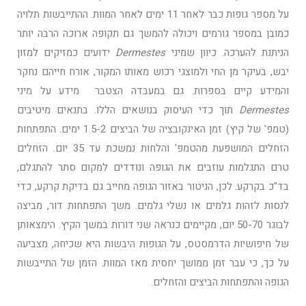
על מספר גופות כבר לאחר 11 ימים לאחר המוות. ההתייבשות תלויה
כמובן במספר גורמים ויכולה להמשך גם תקופה ארוכה הרבה יותר
הניתנת להערכה. כיוון שמיני
Dermestes
ידועים כמזיקים למזון
יבש, בעיקר מן החי ולמוצגי רכוש מאותו המקור, אורח חייהם נחקר
והמידע קיים בספרות. גם במעבדה הצטבר מידע על מיני
Dermestes
תוך כדי העיסוק בנושאים הללו. בתנאים מיטיבים
(טמפ' של קיץ) זמן האינקובציה של הביצים 1.5-2 ימים. התפתחות
הזחלים המושפעת מהטמפ' והלחות נמשכת עד 35 יום. הזחלים
טרם התגלמות עוזבים את הגופה ונודדים למקום סתר להתגלם,
בד"כ בקרקע. לכן, הניטור באזור הגופה מחייב גם בדיקת קרקע, כדי
לנסות לזהות גלמים או נשלי גלמים. משך התפתחות דור, מביצה
לבוגר 50-70 יום, מקיימים כנראה שני דורות במשך הקיץ. הימצאותן
של חיפושיות הדרמסטס, על הגופות היבשות היא שכיחה, מצביעה
על כך, כי עבר זמן ממושך יחסית מאז המוות. הזמן של התייבשות
הגופה והתפתחות הביצים והזחלים.