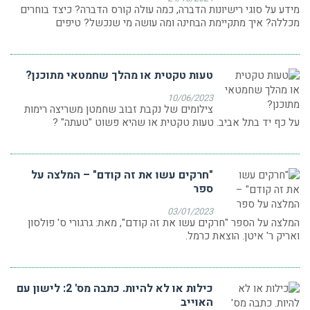
מידע על סוגי רישיונות הדברה, כמה עולה קורס הדברה? כיצד בוחרים
מכללה? איך מתקיימת הבחינה ומה עושה מי שנכשל? טיפים
טעות טקטית או מהלך שחמטאי מתוכנן?
10/06/2023
צילומים של נקבת זבוב שחמטן משריצה רימות
על כף יד בתל אביב. טעות טקטית או שהיא פשוט "טעתה" ?
"חרקים עשו את זה קודם" – המלצה על
ספר
03/01/2023
המלצה על הספר "חרקים עשו את זה קודם", מאת: גרגורי ס' פולסון
ואריק ר' איטן. הוצאת כרמל.
כילות או לא להיות. כתבה מס' 2: לישון עם
האוייב