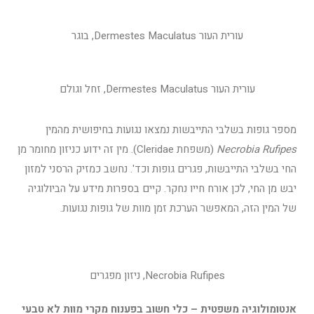
עורית העור Dermestes Maculatus, בוגר
עורית העור Dermestes Maculatus, זחל וגולם
מספר גופות בשלבי התייבשות נמצאו נגועות בחיפושית מהמין
Necrobia Rufipes
(משפחת Cleridae). מין זה ידוע כניזון מחומר מן
החי בשלבי התייבשות, פגרים גופות וכד'. נחשב כמזיק הרסני למזון
יבש מן החי, לכן אורח חייו נחקר. קיים בספרות מידע על הביולוגיה
של המין הזה, המאפשר הערכת זמן מוות של גופות נגועות.
Necrobia Rufipes, ניזון מפגרים
אנטומולוגיה משפטית – כלי חשוב בפענוח מקרי מוות לא טבעי