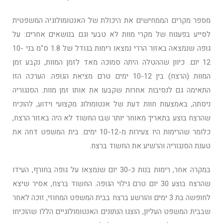
מספר מקרים הממחישים את היכולת של האנטומולוגיה המשפטית
לסייע בפענוח של מקרי מוות לא טבעי וגם בנושאים אחרים: על
גופה שנמצאה באזור הררי נמצאו רימות בגודל של 1.8 ס"מ בני 10-
12 יום. כיוון שההטלה היתה סמוכה מאד לזמן המוות, נקבע זמן
המוות (הרצח) בין 10-12 ימים טרם מציאת הגופה. הערכה הזו
התאימה גם לנסיבות אחרות שקבעו את אותו זמן מוות. הסנגוריה
ניסתה, באמצעות חוות דעת של אנטומולוג מקצועי וידוע, להוכיח
שהרצח בוצע בתאריך מאוחר יותר שבו החשוד לא היה באזור הרצח,
כלומר שהרימות היו צעירות מ-10-12 ימים. בית המשפט דחה את
טענת הסנגוריה והרשיע את החשוד ברצח.
במקרה אחר, רימות בנות כ-30 יום שנמצאו על גופה בחורף, העידו
שהרצח בוצע 30 יום טרם גילוי הגופה. החשוד ברצח, אסיר שיצא
לחופשה בת 3 ימים והורשע ברצח בבית המשפט המחוזי, זוכה לאחר
שבבית המשפט העליון, הוצגו הנתונים האנטומולוגיים הללו שהוכיחו