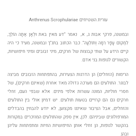
עורית השטיחים Anthrenus Scrophulariae
ובמשנה, פרקי אבות ג, א, נאמר "דע מאין באת וּלְאָן אַתָּה הוֹלֵךְ,
לִמְקוֹם עָפָר רִמָּה וְתוֹלֵעָה". כבר הכתוב בתנ"ך ובמשנה, מעיד כי היה
קיים הידע על שתי קבוצות של חרקים, מיני זבובים ומיני חיפושיות,
הקשורים לגופות בני אדם.
הרימות (הזחלים) הן הדרגות הצעירות, בהתפתחות הזבובים מביצה
לבוגר. התולעים הם מערכה גדולה מאד אחרת (שאינם חרקים), של
חסרי חוליות, המונה עשרות אלפי מינים. אלא שבפי העם, זחלי
חרקים גם הם קרויים בטעות תולעים. יש דמיון אולי בין התולעים
והזחלים, אבל הציבור שאיננו מקצוען, לא יודע להבחין בהבדלים
המורפולוגים שביניהם. לכן, אין ספק שהתולעים המוזכרים במקורות
בהקשר לגופות, הן זחלי אותן החיפושיות החיות ומתפתחות עליהן
ובהן.