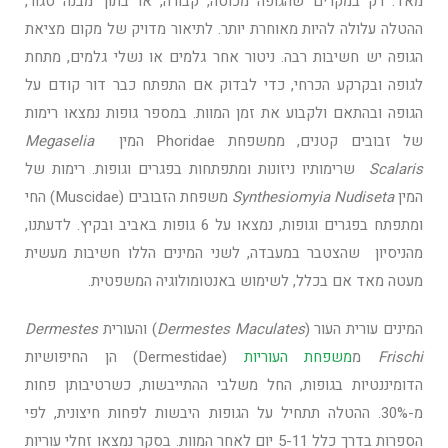
מאד. רק במקרים שהגופה מכוסה, קבורה, או בתוך מבנה סגור,
ההטלה עלולה להיות מאוחרת יותר. לתיאור מדויק של מקום מציאת
הגופה יש חשיבות רבה. ניטור אחר גלמים או נשלי גלמים, מתחת
לגופה ובקרקע הכרחי, כדי לבדוק אם התפתח כבר דור קודם על
הגופה ובהתאם ולקבוע את זמן המוות. במספר גופות נמצאו רימות
של זבובים קטנים, ממשפחת Phoridae המין
Megaselia
Scalaris
שרימותיו ניזונות ומתפתחות בפגרים וגופות. רימות של
המין
Synthesiomyia Nudiseta
משפחת הזבובים (Muscidae) החי
ומתפתח בפגרים וגופות, נמצאו על 6 גופות באביב ובקיץ. לדעתנו,
מהניסיון שהצטבר במעבדה, לשני המינים הללו חשיבות מעשית
מעטה מאד אם בכלל, לשימוש באנטומולוגיה המשפטית.
המינים עורית העור (
Dermestes Maculates
) והעורית
Dermestes
Frischi
מ
משפחת העוריות
(Dermestidae) הן החיפושיות
הדומיננטיות בגופות, החל משלבי ההתייבשות, כשרטיבותן פחות
מ-30%. ההטלה תתחיל על הגופות היבשות לפחות חיצונית, לפי
הספרות בדרך כלל 5-11 יום לאחר המוות. בסקר נמצאו זחלי עוריות