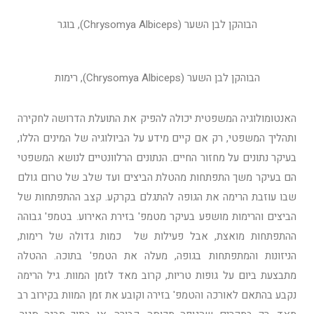
הבוהקן לבן השער (Chrysomya Albiceps), בוגר
הבוהקן לבן השער (Chrysomya Albiceps), רימות
האנטומולוגיה המשפטית יכולה להפיק את התועלת הדרושה לחקירה
ותהליך המשפטי, רק אם קיים מידע על הביולוגיה של המינים הללו,
בעיקר נתונים על מחזור החיים. הנתונים הרלוונטיים לנושא המשפטי
הם בעיקר משך התפתחות מהטלת הביצים ועד שלב של טרום גולם
שבו עוזבת הרימה את הגופה להתגלם בקרקע. קצב ההתפתחות של
הביצים והרימות מושפע בעיקר מטמפ' בזירת האירוע. בטמפ' גבוהה
ההתפתחות מואצת, אבל פעילות של כמות גדולה של רימות,
הניזונות והמתפתחות בגופה, מעלה את הטמפ' בתוכה. ההטלה
מתבצעת ביום על גופות טריות, קרוב מאד לזמן המוות. גיל הרימה
נקבע בהתאם לאורכה והטמפ' בזירה וקובע את זמן המוות בקירוב רב