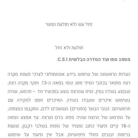
זחל עש ולא תולעת המשי
תולעת ולא זחל
מסונג טסו ועד הסדרה הבלשית
C.S.I
.
העדות הראשונה של שימוש בידע אנטומולוגי לצרכי פענוח מקרה
רצח מתואר בכתבי הסיני סונג טסו במאה ה-13. חוקר מקרה רצח,
שבוצע בשדה בסין, הניח שהרצח בוצע במכשיר חד – חרמש, שהיה
בשימוש איכרים שעבדו בשדה. האיכרים זומנו לחקירה עם
חרמשיהם. זבובי הבשר (הפגרים) הנמשכים לדם, התקבצו כמצופה,
על החרמש של הרוצח שהיה ספוג בדם הנרצח. עד אמצע המאה
ה-18 קיים תיעוד כתוב ומצויר של גופות בשלבי רקבון, נגועות
ברימות זבובים וזחלי חיפושיות, אבל אין תיעוד על שימוש