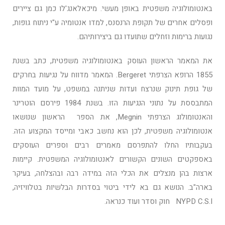
באנטומולוגיה משפטית באופן מעשי. מיכאלאנג'לו כמן גם ציירים
ופסלים אחרים של תקופת הרנסנס, למדו אנטומיה ע"י ניתוח גופות,
נגועות ברימות וזחלים שתועדו גם ביצירותיהם.
את המאמר הראשון העוסק באנטומולוגיה משפטית, כתב בשנת
1855 הרופא הצרפתי Bergeret. המאמר מדווח על נגיעות בחרקים
של גופת תינוק שנרצח ועדות שניתנה במשפט, על מועד המוות
המתבססת על נתוני הנגיעות הזו. בשנת 1984 פירסם הוטרינר
והאנטומולוג הצרפתי Megnin, את הספר הראשון שנושאו
אנטומולוגיה משפטית, לכן הוא נחשב כאבי ומייסד המקצוע הזה.
בעקבותיו החלו להתפרסם מאמרים רבים וספרים העוסקים
באספקטים השונים הקשורים לאנטומולוגיה המשפטית. קיימות
ארצות בהן מנצלים את הכלי הזה במידה רבה ובהצלחה, בעיקר
בארה"ב. הנושא גם בא לידי ביטוי בסדרות הבלשיות בטלוויזיה,
NYPD C.S.I חוק וסדר ועוד כנראה.