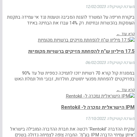
מערכת קוטיקולה
12/02/2023
ביקורת חריפה על המשרד להגנת הסביבה וטענות נגד אי עמידה בתקנות
העוסקות בהכשרות ובחינות. רק 14% עברו את הבחינה באיוד
קרא עוד ←
17.5 מיליון ש"ח להפחתת מזיקים ברשויות מקומיות
מערכת קוטיקולה
06/02/2023
במסגרת קול קורא 70 רשויות יזכו לתמיכה כספית של עד 90%
בפרויקטים להפחתת מפגעי יתושים, חולדות, זבובי חול ונמלת האש
קרא עוד ←
IPM הישראלית נמכרה ל- Rentokil
מערכת קוטיקולה
17/10/2022
ענקית ההדברה 'Rentokil' רכשה את חברת ההדברה המובילה בישראל
'איתן עמיחי הדברה IPM בע"מ'. החברה צופה לצמיחה גדולה בשנים