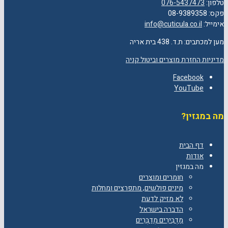
טלפון:
076-5437473
פקס: 08-9389358
אימייל:
info@cuticula.co.il
מען למכתבים: ת.ד. 438 בית אריה
מדיניות החזרת מוצרים וביטול קניה
Facebook
YouTube
מה במגזין?
דף הבית
אודות
מה במגזין
חומרים ומוצרים
מינים פולשים, מתפרצים ומחלות
לא מזיק לדעת
הדברה בישראל
מַדְבִּירִים מְדַבְּרִים