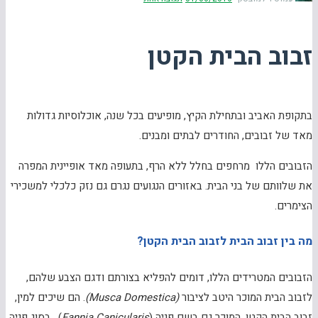
זבוב הבית הקטן
בתקופת האביב ובתחילת הקיץ, מופיעים בכל שנה, אוכלוסיות גדולות
מאד של זבובים, החודרים לבתים ומבנים.
הזבובים הללו מרחפים בחלל ללא הרף, בתעופה מאד אופיינית המפרה
את שלוותם של בני הבית. באזורים הנגועים נגרם גם נזק כלכלי למשכירי
הצימרים.
מה בין זבוב הבית לזבוב הבית הקטן?
הזבובים המטרידים הללו, דומים להפליא בצורתם ודגם הצבע שלהם,
לזבוב הבית המוכר היטב לציבור
(Musca Domestica)
. הם שיכים למין,
זבוב הבית הקטן, המוכר גם בשם פניה (
Fannia Canicularis
) . בסוג פניה