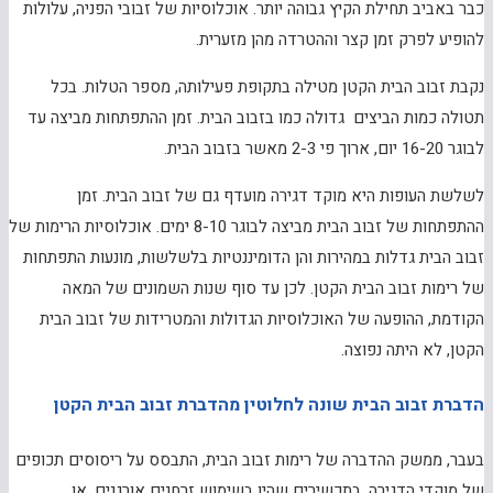
כבר באביב תחילת הקיץ גבוהה יותר. אוכלוסיות של זבובי הפניה, עלולות
להופיע לפרק זמן קצר וההטרדה מהן מזערית.
נקבת זבוב הבית הקטן מטילה בתקופת פעילותה, מספר הטלות. בכל
תטולה כמות הביצים גדולה כמו בזבוב הבית. זמן ההתפתחות מביצה עד
לבוגר 16-20 יום, ארוך פי 2-3 מאשר בזבוב הבית.
לשלשת העופות היא מוקד דגירה מועדף גם של זבוב הבית. זמן
ההתפתחות של זבוב הבית מביצה לבוגר 8-10 ימים. אוכלוסיות הרימות של
זבוב הבית גדלות במהירות והן הדומיננטיות בלשלשות, מונעות התפתחות
של רימות זבוב הבית הקטן. לכן עד סוף שנות השמונים של המאה
הקודמת, ההופעה של האוכלוסיות הגדולות והמטרידות של זבוב הבית
הקטן, לא היתה נפוצה.
הדברת זבוב הבית שונה לחלוטין מהדברת זבוב הבית הקטן
בעבר, ממשק ההדברה של רימות זבוב הבית, התבסס על ריסוסים תכופים
של מוקדי הדגירה, בתכשירים שהיו בשימוש זרחנים אורגנים, או