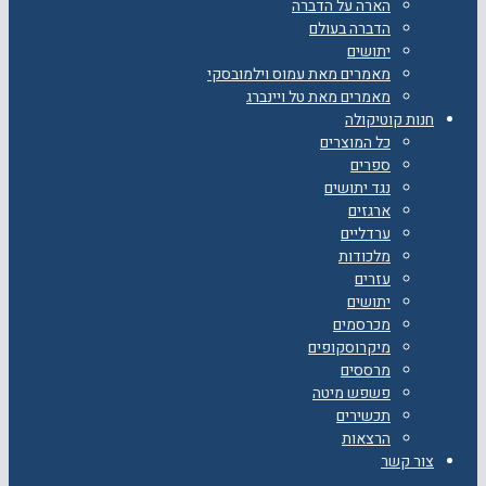
הארה על הדברה
הדברה בעולם
יתושים
מאמרים מאת עמוס וילמובסקי
מאמרים מאת טל ויינברג
חנות קוטיקולה
כל המוצרים
ספרים
נגד יתושים
ארגזים
ערדליים
מלכודות
עזרים
יתושים
מכרסמים
מיקרוסקופים
מרססים
פשפש מיטה
תכשירים
הרצאות
צור קשר