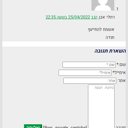
רחלי אבן
הגב
25/04/2022 בשעה 22:35
אשמח להתייעץ
תודה
השארת תגובה
שם:*
אימייל*
אתר:
תגובה
[bws_google_captcha]