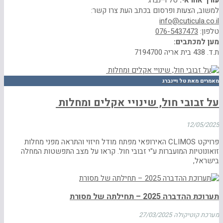
עורך אחראי:
טל ויינברג
למשוב, הצעות ופרסום בכתב העת צרו קשר:
info@cuticula.co.il
טלפון:
076-5437473
מען למכתבים:
ת.ד. 438 בית אריה 7194700
מאמרים מאת טל ויינברג
על זבובי חול, שינויי אקלים ומחלות
12/05/2025
פרויקט CLIMOS האירופאי מפתח מודל חיזוי והתראה מפני מחלות
זואונוטיות המועברות ע"י זבובי חול. קראו על מצב התפשטות המחלה
בישראל,
תערוכת ההדברה 2025 – תחילתה של מסורת
מערכת קוטיקולה
27/03/2025