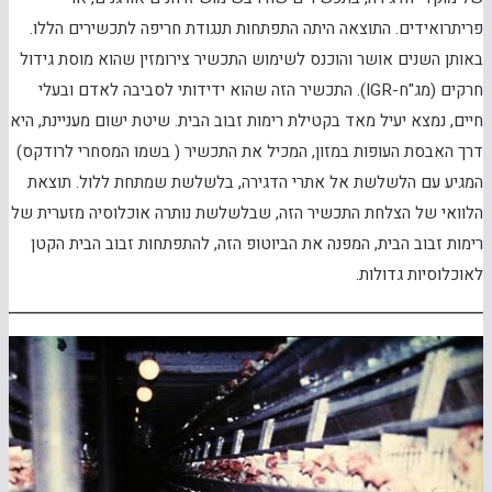
פריתרואידים. התוצאה היתה התפתחות תנגודת חריפה לתכשירים הללו.
באותן השנים אושר והוכנס לשימוש התכשיר צירומזין שהוא מוסת גידול
חרקים (מג"ח-IGR). התכשיר הזה שהוא ידידותי לסביבה לאדם ובעלי
חיים, נמצא יעיל מאד בקטילת רימות זבוב הבית. שיטת ישום מעניינת, היא
דרך האבסת העופות במזון, המכיל את התכשיר ( בשמו המסחרי לרודקס)
המגיע עם הלשלשת אל אתרי הדגירה, בלשלשת שמתחת ללול. תוצאת
הלוואי של הצלחת התכשיר הזה, שבלשלשת נותרה אוכלוסיה מזערית של
רימות זבוב הבית, המפנה את הביוטופ הזה, להתפתחות זבוב הבית הקטן
לאוכלוסיות גדולות.