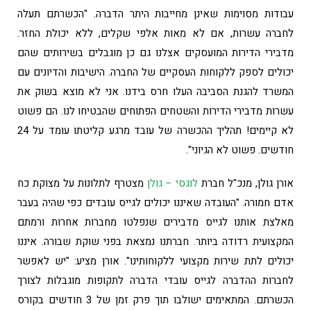
עבודות מסוימות שאינן מחייבות היתר הדברה. "הכשרתם תעלה
לחברה עשרות, אם לא מאות אלפי שקלים, ללא יכולת החזר.
מדבירי הדירות המועסקים אצלנו גם כן מוגבלים בשירותים שהם
יכולים לספק ללקוחות העסקיים של החברה. הישיבות והדיונים עם
המשרד להגנת הסביבה העלו חרס בידנו. אני לא מוצא בשוק את
עשרות מדבירי הדירות והשטחים הפתוחים שהבטיחו לנו. הם פשוט
לא קיימים! תהליך ההכשרה של עובד מרגע קליטתו עומד על 24
חודשים. פשוט לא הגיוני".
אורן גולן, מנכ"ל חברת
לוגסי – גולן
מצטרף לתלונות על מצוקת כח
אדם חמורה. "העובדה שאיננו יכולים לגייס עובדים כפי שהיה בעבר
מאלצת אותנו לגייס מדבירים שנפלטו מחברות אחרות ורמתם
המקצועית רדודה ביותר. חברתנו נמצאת בפני שוקת שבורה. איננו
יכולים לתת שירות מקצועי ללקוחותינו". אורן מציע: "יש לאפשר
לחברות ההדברה לגייס עובדי הדברה לתקופות מוגבלות לצורך
הכשרתם. המתאימים ישולבו תוך פרק זמן של 3 חודשים בקורס