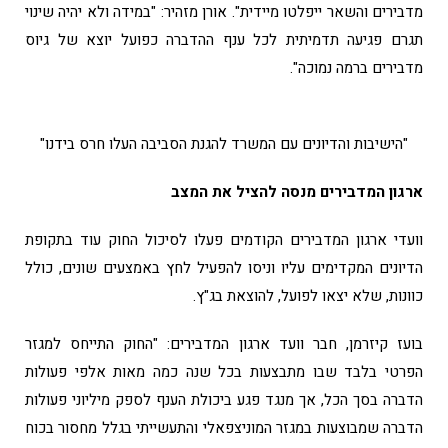
מדבירים והשאר ייפלטו מיידית". אורן מזהיר: "במידה ולא יהיה שינוי
תגרם פגיעה תדמיתית לכל ענף ההדברה כפועל יוצא של גיוס
מדבירים ברמה נמוכה".
"הישיבות והדיונים עם המשרד להגנת הסביבה העלו חרס בידנו"
ארגון המדבירים מנסה להציל את המצב
וועדי ארגון המדבירים הקודמים פעלו לסיכול החוק עוד בתקופת
הדיונים המקדימים עליו וניסו להפעיל לחץ באמצעים שונים, כולל
כוונות, שלא יצאו לפועל, להוצאת בג"ץ.
בועז קיזרמן, חבר וועד ארגון המדבירים: "החוק התייחס למגזר
הפרטי בלבד שבו מתבצעות בכל שנה כמה מאות אלפי פעולות
הדברה בסך הכל, אך מנגד פגע ביכולת הענף לספק מיליוני פעולות
הדברה שמבוצעות במגזר המוניצפאלי והתעשייתי בגלל מחסור בכוח