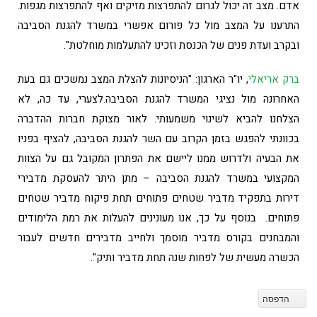
אדם. מצב זה יכול לגרום להתפרצות מזיקים ואף להתפרצות מגפות.
התרענו על המצב מול כל פורום אפשרי במשרד להגנת הסביבה
ובקרב ועדת פנים של הכנסת וזכינו להתעלמות מוחלטת".
ברק אריאלי
, יו"ר הארגון: "הניסיונות להצלת המצב נמשכים גם בעת
האחרונה מול נציגי המשרד להגנת הסביבה.לצערי, עד כה, לא
הצלחנו להביא לשינוי משמעותי. לאור מצוקת חברות ההדברה
בכוונתי להפגש בזמן הקרוב עם השר להגנת הסביבה, להציף בפניו
את הבעיה ולדרוש ממנו ליישם את הפתרון המקובל גם על הצוות
המקצועי במשרד להגנת הסביבה – מתן היתר להעסקת מדבירי
דירות בתפקיד מדביר שטחים פתוחים תחת פיקוח מדביר שטחים
פתוחים. בנוסף על כך, אנו מעונינים להעלות את רמת הלימודים
והמבחנים בקורס מדביר מוסמך ולחייב מדבירים חדשים לעבור
הכשרה מעשית של לפחות שנה תחת מדביר ותיק".
הדפסה