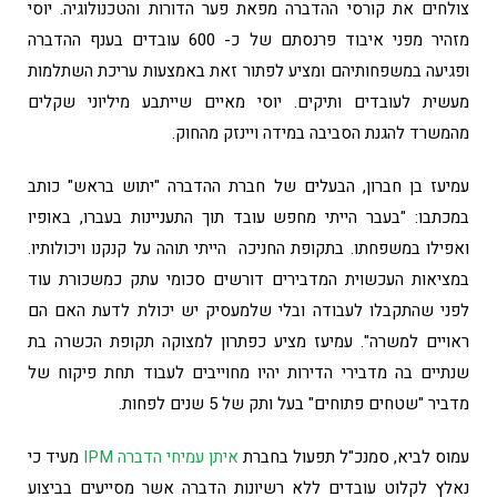
צולחים את קורסי ההדברה מפאת פער הדורות והטכנולוגיה. יוסי
מזהיר מפני איבוד פרנסתם של כ- 600 עובדים בענף ההדברה
ופגיעה במשפחותיהם ומציע לפתור זאת באמצעות עריכת השתלמות
מעשית לעובדים ותיקים. יוסי מאיים שייתבע מיליוני שקלים
מהמשרד להגנת הסביבה במידה ויינזק מהחוק.
עמיעז בן חברון, הבעלים של חברת ההדברה "יתוש בראש" כותב
במכתבו: "בעבר הייתי מחפש עובד תוך התעניינות בעברו, באופיו
ואפילו במשפחתו. בתקופת החניכה הייתי תוהה על קנקנו ויכולותיו.
במציאות העכשוית המדבירים דורשים סכומי עתק כמשכורת עוד
לפני שהתקבלו לעבודה ובלי שלמעסיק יש יכולת לדעת האם הם
ראויים למשרה". עמיעז מציע כפתרון למצוקה תקופת הכשרה בת
שנתיים בה מדבירי הדירות יהיו מחוייבים לעבוד תחת פיקוח של
מדביר "שטחים פתוחים" בעל ותק של 5 שנים לפחות.
עמוס לביא, סמנכ"ל תפעול בחברת
איתן עמיחי הדברה IPM
מעיד כי
נאלץ לקלוט עובדים ללא רשיונות הדברה אשר מסייעים בביצוע