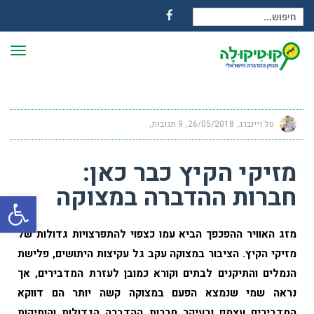
חיפוש עבור:
Facebook
תפרי
טל ויינברג
26/05/2018
9 תגובות
מזיקי הקיץ כבר כאן:
חברות ההדברה במצוקה
פתח
מזג האוויר ההפכפך הביא עמו כצפוי להתפרצויות גדולות של
מזיקי הקיץ. הציבור במצוקה עקב גל עקיצות היתושים, פלישת
הנמלים והתיקנים לבתים וקורא כמובן לעזרת המדבירים, אך
נראה שמי שנמצא הפעם במצוקה קשה יותר הם דווקא
המדבירים עצמם ובעיקר חברות ההדברה הגדולות והותיקות