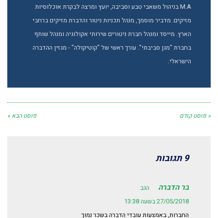
M.A בניהול משאבי טבע וסביבה, יועץ ומרצה לבקרת אוכלוסיות
מזיקים. מדביר מוסמך, מנהל תכניות ניטור והדברת מזיקים ברחבי
הארץ. מייסד ומנהל חברת ניטורים שירותי אקולוגיה ומנהל שותף
בחברת "מגן סביבתי". עורך ראשי של "קוטיקולה" - מגזין ההדברה
הישראלי.
« פוסט קודם
פוסט הבא »
9 תגובות
בר הדברה
הגב
27/05/2018 בשעה 13:38
החברות, באמצעות עובדי הדברה בשכר נמוך