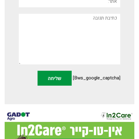
תגובה
[bws_google_captcha]