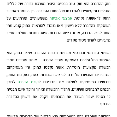
חוק ההדברה הוא חוק טוב בבסיסו היוצר מערכת ברורה של כללים
מנהליים ומקצועיים להסדרתו של תחום ההדברה. בין השאר מאפשר
החוק לראשונה נקיטת
אמצעי אכיפה
משמעותיים ומרתיעים על
העוסקים בהדברה ללא רישיון ו/או בניגוד להוראות. החוק קובע מתי
מותר לבצע הדברה, אוסר ביצוע הדברות מניעה חסרות תועלת ומחייב
מדבירים לערוך ניטור מקדים.
השינוי הדרמטי וההרסני מבחינת חברות ההדברה שיצר החוק הוא
האיסור החל עליהם בהעסקת עובדי הדברה – אותם עובדים חסרי
הכשרה מקצועית מוסדרת, אשר נקלטו כחוק ע"י מעסיקיהם
המדבירים והוכשרו על ידם לביצוע העבודות. כעת, בעקבות החוק,
נדרשים המעסיקים לשלוח את עובדיהם ל
קורס הדברה
לצורך
הכנתם למבחנים העיוניים. תהליך ההכשרה הארוך והיקר איננו מבטיח
כי בסופו יעבור העובד את המבחנים ויקבל את רישיון ההדברה
הנכסף.
החלופה העומדת בפני המעסיקים היא קליטה של מדבירים חדשים