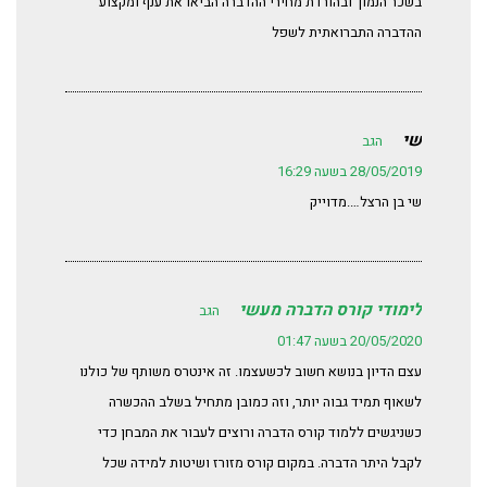
בשכר הנמוך ובהורדת מחירי ההדברה הביאו את ענף ומקצוע
ההדברה התברואתית לשפל
שי
הגב
28/05/2019 בשעה 16:29
שי בן הרצל….מדוייק
לימודי קורס הדברה מעשי
הגב
20/05/2020 בשעה 01:47
עצם הדיון בנושא חשוב לכשעצמו. זה אינטרס משותף של כולנו
לשאוף תמיד גבוה יותר, וזה כמובן מתחיל בשלב ההכשרה
כשניגשים ללמוד קורס הדברה ורוצים לעבור את המבחן כדי
לקבל היתר הדברה. במקום קורס מזורז ושיטות למידה שכל