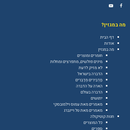
YouTube
Facebook
מה במגזין?
דף הבית
אודות
מה במגזין
חומרים ומוצרים
מינים פולשים, מתפרצים ומחלות
לא מזיק לדעת
הדברה בישראל
מַדְבִּירִים מְדַבְּרִים
הארה על הדברה
הדברה בעולם
יתושים
מאמרים מאת עמוס וילמובסקי
מאמרים מאת טל ויינברג
חנות קוטיקולה
כל המוצרים
ספרים