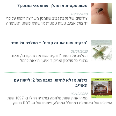
טעות טקטית או מהלך שחמטאי מתוכנן?
10/06/2023
צילומים של נקבת זבוב שחמטן משריצה רימות על כף
יד בתל אביב. טעות טקטית או שהיא פשוט "טעתה" ?
"חרקים עשו את זה קודם" – המלצה על ספר
03/01/2023
המלצה על הספר "חרקים עשו את זה קודם", מאת:
גרגורי ס' פולסון ואריק ר' איטן. הוצאת כרמל.
כילות או לא להיות. כתבה מס' 2: לישון עם
האוייב
02/12/2022
מאה ואחת שנות מלחמה במלריה החלו ב- 1897 שנת
הפללתו של האנופלס כמחולל המחלה, פיתוחו של ה- DDT הנשק