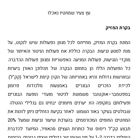
עץ צעיר שמחטיו נאכלו
בקרת המזיק
המונח בקרת המזיק, מתייחס לכל מגוון הפעולות שיש לנקוט, על
מנת למנוע נגיעות. הבקרה כוללת את פעולות הניטור והאיתור של
מוקדי הנגיעות, פעולות המניעה האפשריות ומגוון פעולות ההדברה.
כל הפועלות הללו הן בתחום הבקרה של תהלוכן האורן ביערות
ובחורשות גדולות והיא באחריותה של הקרן קימת לישראל (קק"ל).
לכידת הזכרים הבוגרים באמצעות מלכודות פרומון
בספטמבר–אוקטובר משמשת לניטור מועדי הופעת הבוגרים
ופעילותם בתקופה הזו. יערנים מיומנים יבחינו גם בגלילי ההטלה
שבולטים בעיקר באור השמש. לאחר בקיעת הזחלים ניתן לזהות את
המחטים החומים המכורסמים. בהערכת שיעור נגיעות שמעל 20%
תבצע קק"ל ריסוס של כותרות העצים מהאוויר, המיועד להדברת
הזחלים בדרגה 1-2 על פני שטחי יער גדולים ועצים גבוהים. הריסוס