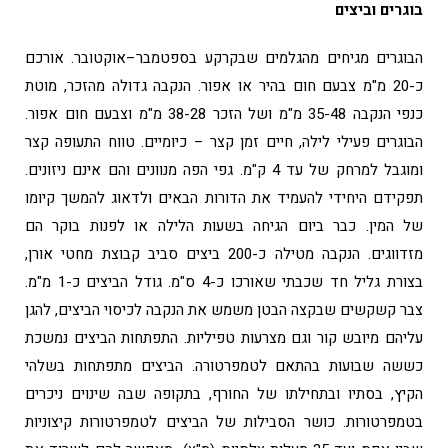
בוגרים וביצים
הבוגרים מגיחים מהגלמים שבקרקע בספטמבר–אוקטובר. אורכם
כ-20 מ"מ צבעם חום בהיר או אפור. הנקבה גדולה מהזכר, מוטת
כנפי הנקבה 35-48 מ"מ ושל הזכר 38-28 מ"מ וצבעם חום אפור.
הבוגרים פעילי לילה, חיים זמן קצר – כיומיים. טווח התעופה קצר
ומוגבל למרחק של עד 4 ק"מ. גפי הפה מנוונים והם אינם ניזונים.
תפקידם היחידי להעמיד את הדורות הבאים ולדאוג להמשך קיומו
של המין. כבר ביום הגיחה בשעות הלילה או לפנות בוקר הם
מזדווגים. הנקבה מטילה כ-200 ביצים סביב קבוצת מחטי אורן,
בצורת גליל חד שכבתי שאורכו כ-4 ס"מ. גודל הביצים כ-1 מ"מ.
צבר קשקשים שבקצה הבטן משמש את הנקבה לכיסוי הביצים, להגן
עליהם מיובש קור וגם מצרעות טפיליות. התפתחות הביצים נמשכת
כששה שבועות בהתאם לטמפרטורה. הביצים מתפתחות בשלהי
הקיץ, בסתיו ובתחילתו של החורף, בתקופה שבה שינוים ניכרים
בטמפרטורות. כושר הסבילות של הביצים לטמפרטורות קיצוניות