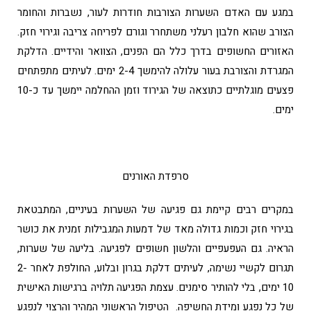
במגע עם האדם השערות הצורבות חודרות לעור, נשברות והחומר
הצורב שהוא חלבון רעלני משתחרר וגורם לפריחה צריבה וגירוי חזק.
האזורים החשופים בדרך כלל הם הפנים, הצוואר והידיים. הדלקת
המגרדת והצורבת בעור עלולה להימשך 2-4 ימים. לעיתים מתפתחים
פצעים מוגלתיים כתוצאה של הגירוד וזמן ההחלמה יימשך עד כ-10
ימים.
סרפדת האורנים
במקרים רבים קיימת גם פגיעה של השערות בעיניים, המתבטאת
בגירוי חזק וכמות גדולה מאד של דמעות המגבילות זמנית את כושר
הראיה. גם העפעפיים והלשון חשופים לפגיעה. בליעה של שערות,
תגרום לקשיי נשימה, לעיתים דלקת בגרון ובלוע, החולפת לאחר 2-
10 ימים, בלי להותיר סימנים. עצמת הפגיעה תלויה ברגישות האישית
של כל נפגע ומידת החשיפה. הטיפול הראשוני המהיר והרצוי לנפגע