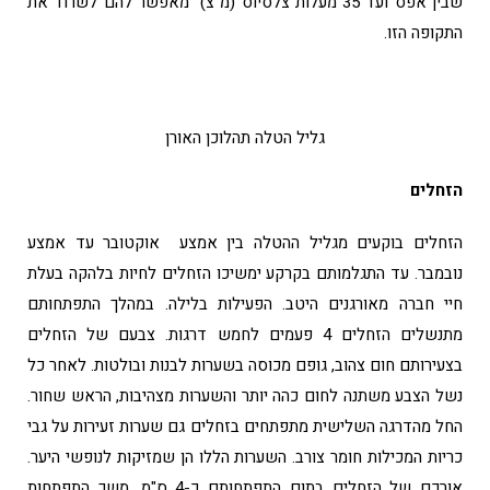
שבין אפס ועד 35 מעלות צלסיוס (מ"צ) מאפשר להם לשרוד את
התקופה הזו.
גליל הטלה תהלוכן האורן
הזחלים
הזחלים בוקעים מגליל ההטלה בין אמצע אוקטובר עד אמצע
נובמבר. עד התגלמותם בקרקע ימשיכו הזחלים לחיות בלהקה בעלת
חיי חברה מאורגנים היטב. הפעילות בלילה. במהלך התפתחותם
מתנשלים הזחלים 4 פעמים לחמש דרגות. צבעם של הזחלים
בצעירותם חום צהוב, גופם מכוסה בשערות לבנות ובולטות. לאחר כל
נשל הצבע משתנה לחום כהה יותר והשערות מצהיבות, הראש שחור.
החל מהדרגה השלישית מתפתחים בזחלים גם שערות זעירות על גבי
כריות המכילות חומר צורב. השערות הללו הן שמזיקות לנופשי היער.
אורכם של הזחלים בתום התפתחותם כ-4 ס"מ. משך התפתחות