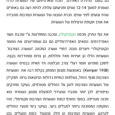
גם בשם "סרפדת האורנים". הוכח שארסיותם של השערות הללו
נשמרת למשך 12-14 שנים ופגיעתם עלולה להיות רעה גם באתרים
שהיו נגועים לפני שנים. הכרת המבנה של השערות הצורבות מסבירה
את אורך תקופת הרעילות של השערות.
את גוף החרק מכסה
הקוטיקולה
, שכבה המופרשת ע"י שכבת העור
האפידרמיס. התאים האפידרמליים הם גם שמפרישים את החומר
הקוטיקולרי ויוצרים מבנה דמויי שערה המכונה 'השערה הצורבת'.
השערות הללו הן זעירות מאד וחלולות, הן צרות ומחודדות בקצה.
לתוכן מופרש חומר רעלי צורב מבלוטה חד תאית בבסיס השערה
(Kemper 1958). באמצעות מנגנון המנתק בקלות רבה את השערות
הצורבות מגוף הזחל, נשלפות כמויות גדולות הנישאות ברוח. תפקידן
של השערות הצורבות להגן על הזחלים מטורפים, בעיקר מחרקים
וציפורים. לכן יותר מסביר שהגירוי להפעלת מנגנון השחרור הוא
סכנה מטריפה. בסוף החורף כמות השערות הצורבות מקסימלי, זוהי
התקופה המסוכנת ביותר למבלים ביער, בעיקר בימי מצעד הזחלים
לקרקע. השערות הצורבות הן חלק מהנשל. כמות הנשלים בקן