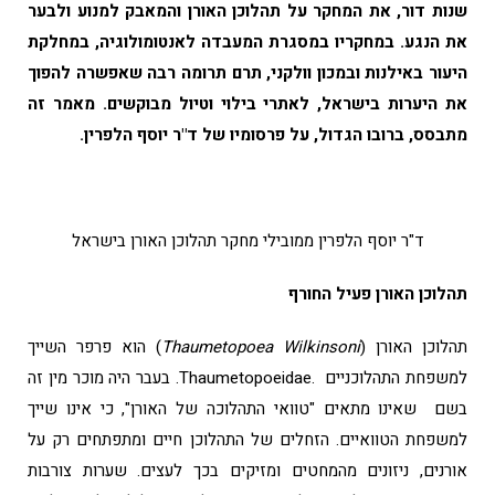
שנות דור, את המחקר על תהלוכן האורן והמאבק למנוע ולבער
את הנגע. במחקריו במסגרת המעבדה לאנטומולוגיה, במחלקת
היעור באילנות ובמכון וולקני, תרם תרומה רבה שאפשרה להפוך
את היערות בישראל, לאתרי בילוי וטיול מבוקשים. מאמר זה
מתבסס, ברובו הגדול, על פרסומיו של ד"ר יוסף הלפרין.
ד"ר יוסף הלפרין ממובילי מחקר תהלוכן האורן בישראל
תהלוכן האורן פעיל החורף
תהלוכן האורן (
Thaumetopoea Wilkinsoni
) הוא פרפר השייך
למשפחת התהלוכניים .Thaumetopoeidae. בעבר היה מוכר מין זה
בשם שאינו מתאים "טוואי התהלוכה של האורן", כי אינו שייך
למשפחת הטוואיים. הזחלים של התהלוכן חיים ומתפתחים רק על
אורנים, ניזונים מהמחטים ומזיקים בכך לעצים. שערות צורבות