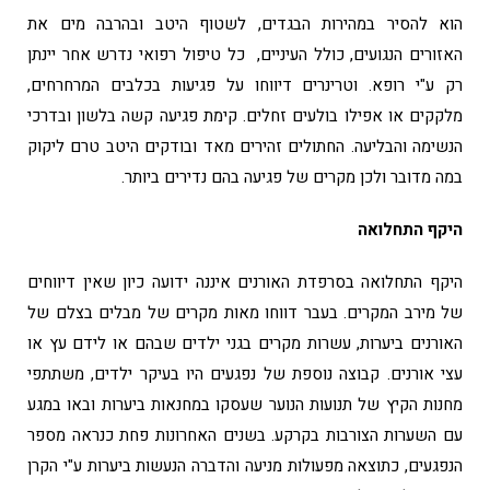
הוא להסיר במהירות הבגדים, לשטוף היטב ובהרבה מים את
האזורים הנגועים, כולל העיניים, כל טיפול רפואי נדרש אחר יינתן
רק ע"י רופא. וטרינרים דיווחו על פגיעות בכלבים המרחרחים,
מלקקים או אפילו בולעים זחלים. קימת פגיעה קשה בלשון ובדרכי
הנשימה והבליעה. החתולים זהירים מאד ובודקים היטב טרם ליקוק
במה מדובר ולכן מקרים של פגיעה בהם נדירים ביותר.
היקף התחלואה
היקף התחלואה בסרפדת האורנים איננה ידועה כיון שאין דיווחים
של מירב המקרים. בעבר דווחו מאות מקרים של מבלים בצלם של
האורנים ביערות, עשרות מקרים בגני ילדים שבהם או לידם עץ או
עצי אורנים. קבוצה נוספת של נפגעים היו בעיקר ילדים, משתתפי
מחנות הקיץ של תנועות הנוער שעסקו במחנאות ביערות ובאו במגע
עם השערות הצורבות בקרקע. בשנים האחרונות פחת כנראה מספר
הנפגעים, כתוצאה מפעולות מניעה והדברה הנעשות ביערות ע"י הקרן