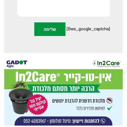
[bws_google_captcha]