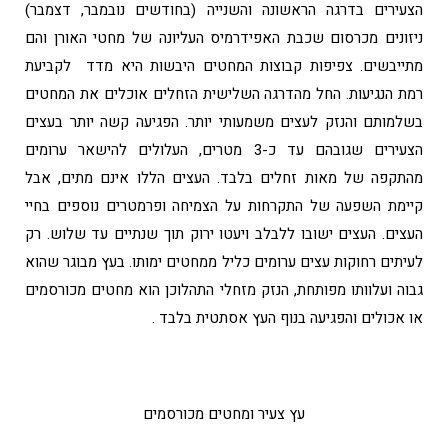
הצעירים בדרגה הראשונה והשנייה (בחודשים נובמבר, דצמבר)
ניזונים מכרסום שכבת האפידרמיס העליונה של מחטי האורן והם
מתייבשים. צפיפות קבוצות המחטים היבשות היא מדד לקביעת
רמת הנגיעות. החל מהדרגה השלישית הזחלים אוכלים את המחטים
בשלמותם והנזק לעצים משמעותי יותר. הפגיעה קשה יותר בעצים
הצעירים שגובהם עד כ-3 מטרים, העלולים להישאר ערומים
מהתקפה של מאות זחלים בלבד. העצים הללו אינם מתים, אבל
קיימת השפעה של התקרחות על הצמיחה ופרמטרים נוספים בחיי
העצים. העצים ישובו ללבלב ויעטו ירוק תוך שנתיים עד שלוש. רק
לעיתים רחוקות עצים ערומים כליל ממחטים ימותו. בעץ מבוגר שהוא
גבוה ועלוותו מפותחת, הנזק מזחלי התהלוכן הוא מחטים מכורסמים
או אכולים והפגיעה בנוף העץ אסתטית בלבד .
עץ צעיר ומחטים מכורסמים