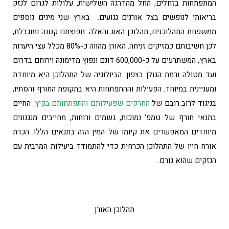
המתפתחות בזחלים, החל מהדרגה השלישית, עלולות לגרום לנזק
בריאותי לנופשים בצל אורנים נגועים. בארץ שני מינים נוספים
ממשפחת התהלוכנים, תהלוכן האוג והאלה. תפוצתם קטנה ומוגבלת,
לכן חשיבותם כמזיקים זניחה. האורן מהווה כ-80% מכלל עצי היערות
בארץ, המשתרעים על כ-600,000 דונם ונפוץ מדימונה וירוחם בדרום
ועד מטולה ורמת הגולן בצפון. הביולוגיה של התהלוכן היא מיוחדת
ומעניינית במיוחד. הפעילות וההתפתחות היא בתקופת החורף והסתיו,
בניגוד לרוב רובם של
החרקים שפעילותם והתפתחותם בקיץ
. החיים
בתנאי חורף של טמפ' נמוכות, גשמים ורוחות, מחייבים מנגנונים
מיוחדים המאפשרים את קיומו של המין הזה בתנאים הללו. הכרת
אורח חייו של התהלוכן הכרחית כדי להתמודד ביעילות המרבית עם
הנזקים שהוא גורם.
תהלוכן האורן