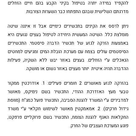
להקפיד במידה יתרה בטיפול בקיני הקבע בהם חיים הזחלים
מדרגתם השלישית שבהם התפתחו כבר השערות הצורבות.
ניתן לרסס את הקינים בתכשירים כימיים אבל זו איננה שיטה
מומלצת כלל. השיטה המעשית היחידה לטיפול בעצים נגועים היא
באמצעות הזרקה לגזע של תכשיר הדברה סיסטמי. התכשירים
הסיסטמים עולים בצמח עם מערכת הובלת המים ומגיעים למחטים
הנאכלים ע"י הזחלים. בעצים באזור יבש ללא השקיה, פעילות
ההדברה תהיה איטית יותר מעצים באזור גשום או מושקה.
בהזרקה לגזע מאושרים 2 חומרים פעילים: 1. אזדרכטין ממקור
טבעי מעץ האזדרכת ההודי, התכשיר בשם נימיקס, מאושר
למדבירים ע"י המשרד להגנת הסביבה, התכשיר פועל כמג"ח (מווסת
גידול חרקים). 2. אמאמקטין מאושר לשימוש חקלאי ע"י משרד
החקלאות האגף להגנת הצומח, התכשיר בשם פרוקליים פרפקט,
פוגע המערכת העצבים של החרק.