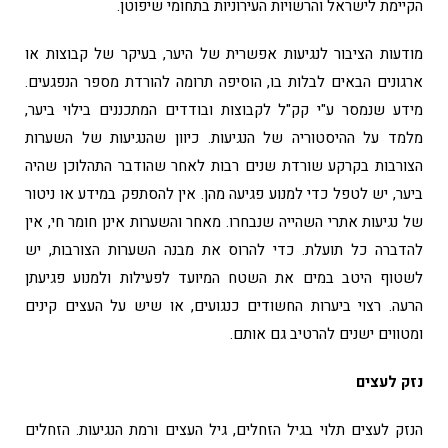
הקיימת לישראל והרשויות העירוניות בתחומי שיפוטן.
מודעות הציבור לנגיעות אפשרית של היער, בעיקר של קבוצות או
ארגונים הבאים לבלות בו, הוסיפה תרומה להורדת מספר הנפגעים.
מידע שנמסר ע"י קק"ל לקבוצות ובודדים המתכננים בילוי ביער,
מלמד על ההיסטוריה של הנגיעות. כיוון שהנגיעות של השערות
הצורבות בקרקע שורדת שנים רבות לאחר שהודבר התהלוכן שהיה
ביער, יש לטפל כדי למנוע פגיעה מהן. אין להסתפק במידע או ניטור
של נגיעות אתרי השהייה שנבחרו. מאחר והשערות אינן חומר חי, אין
להדברה כל תועלת. כדי להרוס את מבנה השערות הצורבות, יש
לשטוף היטב במים את השטח המיועד לפעילות ולמנוע פגיעתן
הרעה. רצוי ביערות החשודים כנגועים, או שיש על העצים קינים
ומטווים ישנים להרטיב גם אותם.
נזק לעצים
הנזק לעצים תלוי בגיל הזחלים, גיל העצים ורמת הנגיעות. הזחלים