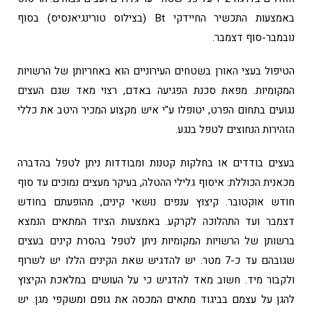
באמצעות התכשיר החיידקי Bt (בצילוס טורינגיאנסיס) בסוף
נובמבר-סוף דצמבר.
הטיפול בעצי האורן בשטחים העירוניים הוא באחריותן של הרשויות
המקומיות. מפאת סכנת הפגיעה באדם, רצוי מאד שגם העצים
נגועים בתחום הפרט, יטופלו ע"י איש מקצוע המכיר היטב את כללי
הזהירות הנחוצים לטפל בנגע.
בעצים בודדים או בחלקות קטנות ומבודדות ניתן לטפל בהדברה
מכאנית הכוללת: איסוף גלילי ההטלה, בעיקר מעצים נמוכים עד סוף
חודש אוקטובר. קיצוץ ענפים נושאי קינים, מהופעתם בחודש
דצמבר ועד התהלוכה לקרקע. באמצעות הציוד המתאים הנמצא
ברשותן של הרשויות המקומיות ניתן לטפל בהסרת קינים בעצים
שגובהם עד כ-7 מטר. יש להדגיש שאת הקינים הללו יש לשרוף
ולקבור מיד. חשוב מאד להדגיש כי על העושים במלאכת הקיצוץ
להגן על עצמם בביגוד מתאים המכסה את גופם ומשקפי מגן. יש