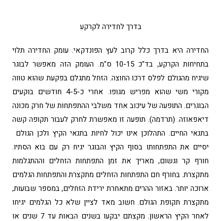
בדרך לחדירה לקרקע
החדירה היא בדרך כלל קרוב לעץ הפונדקאי. עומק החדירה תלוי
בתחיחות הקרקע, בד"כ 10-15 ס"מ. העומק הזה מאפשר לבוגר
שיגיח מהגולם לפלס דרכו החוצה. הזחל מתגלם בפקעת שהוא טווה
מקורי משי שהוא מפריש מגופו. אחרי כ-4-5 חודשים בוקעים
הבוגרים. התופעה של עיכוב אחד משלבי ההתפתחות של חרק מכונה
דיאפאוזה. (תרדמה). תופעה זו מאפשרת לחרק לעבור תקופה קשה
בתנאי החיים. התהלוכן אינו יכול לחיות בתנאי הקיץ ולכן הגולם
יסיים את התפתחותו בסוף הקיץ והבוגר יגיח רק עם בוא הסתיו.
חורף קר וגשום, מאריך את זמן התפתחות הזחלים וההתגלמות
מתקצרת. בחורף חם התפתחות הזחלים מתקצרת והתפתחות הגלמים
ארוכה יותר. באזור ההרים מתאחרת ירידת הזחלים, במספר שבועות,
מתקצרת תקופת הגולם. חשוב מאד לציין שלא כל הגלמים יגיחו
לאחר הקיץ הראשון. מקצתם יבקעו בשנים הבאות עד 7 שנים או