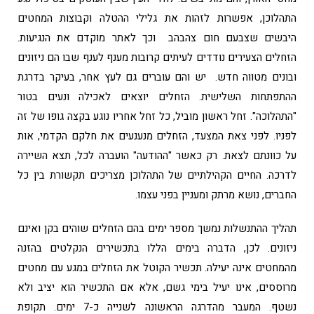
התהלוכן, אפשרות לזהות את גלילי ההטלה וקבוצות המחטים
היבשים שצבעם חום צהבהב וכך לאתר מוקדם את הנגיעות.
הזחלים הצעירים נודדים לעיתים קרובות מענף לענף שבו הם ניזונים
ובונים מטווה חדש. יש והם עוברים גם לעץ אחר, בעיקר בדרגת
ההתפתחות השלישית. הזחלים יוצאים לאכילה ונעים בטור
"התהלוכה". זחל ראשון מוביל, כל זחל אחריו נוגע בקצה גופו של זה
לפניו. לפני צאת המצעד, הזחלים מנענעים את חלקם הקדמי, אות
על כוונתם לצאת. רק כאשר "ההודעה" הועברה לכל, תצא השיירה
לדרכה. החיים הקהילתיים של התהלוכן מצריכים תקשורת בין כל
החברים, נושא מרתק ומעניין בפני עצמו.
תהליך ההתנשלות נמשך מספר ימים בהם הזחלים שוהים בקן ואינם
ניזונים. לכן, הדברה בימים הללו בתכשירים הנקלטים בהזנה
מהמחטים אינה יעילה. תכשיר הקוטל את הזחלים במגע עם מחטים
מרוססים, אינו יעיל בימי גשם, אלא אם התכשיר הוא יציב ולא
נשטף. המעבר מהדרגה הראשונה לשנייה כ-7 ימים. תקופת