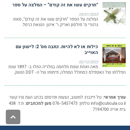
"חרקים עשו את זה קודם" – המלצה על ספר
03/01/2023
המלצה על הספר "חרקים עשו את זה קודם", מאת:
גרגורי ס' פולסון ואריק ר' איטן. הוצאת כרמל.
כילות או לא להיות. כתבה מס' 2: לישון עם
האוייב
02/12/2022
מאה ואחת שנות מלחמה במלריה החלו ב- 1897 שנת
הפללתו של האנופלס כמחולל המחלה, פיתוחו של ה- DDT הנשק
עורך אחראי:
טל ויינברג למשוב, הצעות ופרסום בכתב העת צרו קשר:
info@cuticula.co.il
טלפון: 076-5437473
מען למכתבים:
ת.ד. 438
בית אריה 7194700
גליל