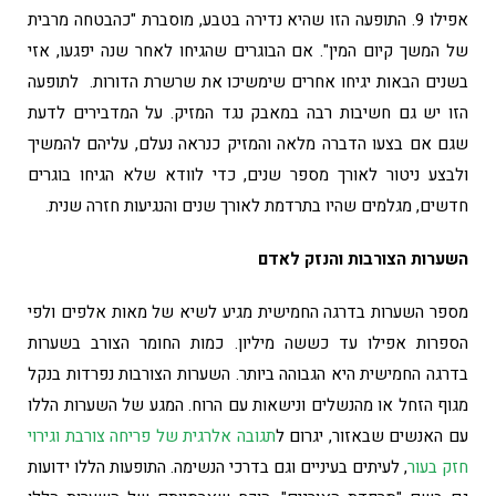
אפילו 9. התופעה הזו שהיא נדירה בטבע, מוסברת "כהבטחה מרבית
של המשך קיום המין". אם הבוגרים שהגיחו לאחר שנה יפגעו, אזי
בשנים הבאות יגיחו אחרים שימשיכו את שרשרת הדורות. לתופעה
הזו יש גם חשיבות רבה במאבק נגד המזיק. על המדבירים לדעת
שגם אם בצעו הדברה מלאה והמזיק כנראה נעלם, עליהם להמשיך
ולבצע ניטור לאורך מספר שנים, כדי לוודא שלא הגיחו בוגרים
חדשים, מגלמים שהיו בתרדמת לאורך שנים והנגיעות חזרה שנית.
השערות הצורבות והנזק לאדם
מספר השערות בדרגה החמישית מגיע לשיא של מאות אלפים ולפי
הספרות אפילו עד כששה מיליון. כמות החומר הצורב בשערות
בדרגה החמישית היא הגבוהה ביותר. השערות הצורבות נפרדות בנקל
מגוף הזחל או מהנשלים ונישאות עם הרוח. המגע של השערות הללו
עם האנשים שבאזור, יגרום ל
תגובה אלרגית של פריחה צורבת וגירוי
חזק בעור
, לעיתים בעיניים וגם בדרכי הנשימה. התופעות הללו ידועות