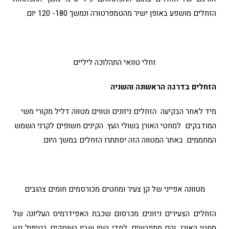
הזחלים מושפע באופן ישיר מהטמפרטורה ונמשך 180- 120 יום.
זחלי טוואי התהלוכה ליליים
הזחלים בדרגה הראשונה והשניה
מיד לאחר הבקיעה הזחלים ניזונים וטווים מטווה דליל מקורי משי
המודבקים למחטי האורן בשולי העץ. הקינים חשופים לקרני השמש
המחממים. באתר המטווה הזה יסתתרו הזחלים במשך היום.
מטוונה אפייני של קן צעיר ומחטים מכורסמים חומים צהובים
הזחלים הצעירים ניזונים מכרסום שכבת האפידרמיס העליונה של
מחטי האורן, והם מתייבשים. לחדי העין שבין העוסקים בטיפול נגע