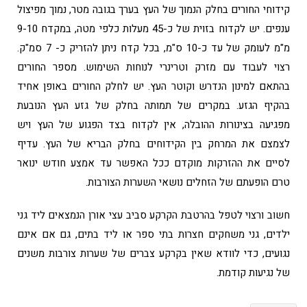
קידוחי החורים בחלק הנמוך של העץ בערך בגובה מטר, נמוך מפיצול
ענפים. יש לקדוח בזוית של כ-45 מעלות כלפי מטה, במקדח 9-10
מ"מ לעומק של עד כ-10 ס"מ, בכל קדח ניתן להזריק כ- 7 סמ"ק.
רצוי לעבוד עם מזרק וטרינרי לנוחות השימוש. מספר החורים
בהתאם למינון הנדרש וקוטר העץ. יש לחלק החורים באופן אחיד
בהקיף הגזע. במקרים של תמותה בחלק של גזע העץ הנובעת
מפגיעה בצינורות ההובלה, אין לקדוח בצד הפגוע של העץ ויש
לצמצם את המרחק בין הקידוחים בחלק הבריא של העץ. עדיף
לסיים את ההזרקות מוקדם ככל האפשר עד אמצע חודש ינואר
טרם הופעתם של הזחלים נושאי השערות הצורבות.
חשוב ורצוי לטפל בהרטבת הקרקע סביב עצי אורן הנמצאים ליד גני
ילדים, גני משחקים חצרות בתי ספר או ליד בתים, גם אם אינם
נגועים, כדי לוודא שאין בקרקע צברים של שערות צורבות משנים
של נגיעות קודמת.