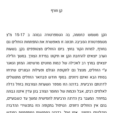
קן חורף
הקן משמש כחממה, בה הטמפרטורה גבוהה ב 15-17 מ"צ
מטמפרטורת הסביבה. תכונה זו מאפשרת את התפתחות הזחלים גם
בחורף, למרות הקור בחוץ. ביום הזחלים מצטופפים בקן. בשעות
הערב יוצאים להרחבת הקן או תיקונו במידת הצורך. במשך הלילה
יוצאים במרץ רב לאכילה של כמות מחטים מרשימה. המזון הנאגר
ע"י הזחלים, מנוצל גם לתקופת הגולם ופעילות הבוגרים שיגיחו
בסתיו הבא ואינם ניזונים. בסוף חודש פברואר הזחלים מתנשלים
לדרגתם הרביעית. בדרגה הזו מספר השערות הצורבות בזחל גדלה
לאלפים רבים, אבל הכמות של החומר הצורב בהן עדין איננה גבוהה
במיוחד. המעבר בין הדרגה הרביעית לחמישית נמשך עד כשבועיים,
בהם אין הזחלים ניזונים. הטיפול בתקופה הזו בתכשירי ההדברה
הנקלטים בתזונה אינו יעיל. בדרגה החמישית המתפתחת בחודש