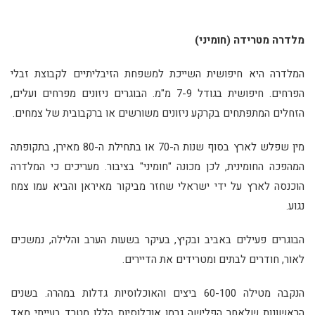
מלדרה מטרידה (חומיני)
המלדרה היא חיפושית השייכת למשפחת הזיבליתיים לקבוצת זבלי
הפרחים. חיפושית בגודל 7-9 מ"מ. הבוגרים ניזונים מפרחים ועלים,
הזחלים המתפתחים בקרקע ניזונים משורשים או ברקבובית של צמחים.
מין שפלש לארץ בסוף שנות ה-70 או בתחילת ה-80 מאירן, בתקופתה
המהפכה החומינית, לכן מכונה "חומיני" בציבור. מעריכים כי המלדרה
הוכנסה לארץ על ידי ישראלי שחזר מביקור מאיראן והביא עמו צמח
נגוע.
הבוגרים פעילים באביב ובקיץ, בעיקר בשעות הערב והלילה, נמשכים
לאור, חודרים לבתים ומטרידים את הדיירים.
הנקבה מטילה 60-100 ביצים והאוכלוסיות גדלות במהרה. בשנים
הראשונות שלאחר הפלישה גרמו אוכלוסיות הללו מטרד בעייתי מאד