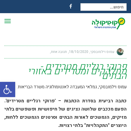
חיפוש עבור:
Facebook
תפרי
עמוס וילמובסקי
18/10/2020
תגובה אחת
פרוקי רגליים מטרידים -
מתלהקים ומטרידים באזורי
הבתים
פתח
עמוס וילמובסקי, גמלאי המעבדה לאנטומולוגיה משרד הבריאות
כתבה רביעית בסדרת הכתבות – 'פרוקי רגליים מטרידים'.
הפעם מככבים שלושה נציגים של חיפושיות ופשפשים בלתי
מזיקים, הנמשכים לאורות הבתים וסרטנים הנמשכים ללחות,
היוצרים "התקהלויות" בלתי רצויות.