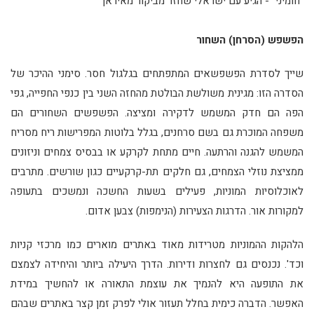
"חומיני" - הגיע עם ישראלי שחזר מביקור מאיראן
הפשפש (הסרחן) השחור
שייך לסדרת הפשפשאים המתפתחים בגלגול חסר. סימני ההיכר של
הסדרה הזו: מגינית משולשת הבולטת מהחזה השני בין כנפי החפייה, גפי
הפה הם חדק המשמש לדקירה ומציצה. הפשפשים השחורים הם
משפחה המוכרת גם בשם סרחנים, בגלל בלוטות המפרישות ריח מסריח
המשמש להגנה והרתעה. חיים מתחת לקרקע או בבסיס צמחים וניזונים
ממציצת נוזלי הצמחים, גם חלקים תת-קרקעיים כגון שורשים. מתרבים
לאוכלוסיות המוניות, פעילים בשעות החשכה ונמשכים בתעופה
למקורות אור. הדרגות הצעירות (הנימפות) צבען אדום.
הלהקות ההמוניות מטרידות מאוד באתרים מוארים כמו מרכזי קניות
וכד'. נכנסים גם לחצרות ודירות. הדרך היעילה ביותר והיחידה לצמצם
את התופעה היא להנמיך את עוצמת התאורה או להחשיך במידת
האפשר. הדברה כימית בחלל תעזור אולי לפרק זמן קצר באתרים שבהם