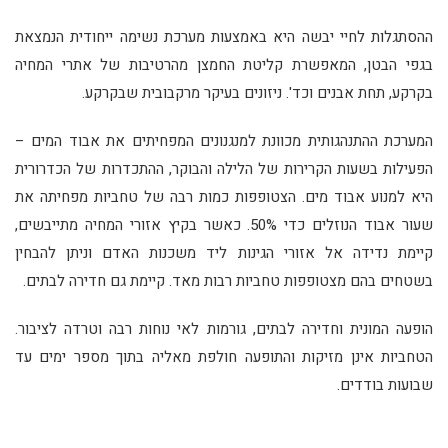
ההסתגלות לחיי יבשה היא באמצעות מערכת נשימה ייחודית הנמצאת
בגפי הבטן, המאפשרת קליטת החמצן מהרטיבות של אתרי המחיה
בקרקע, תחת אבנים וכד'. ניזונים בעיקר מרקבובית שבקרקע.
המערכת ההתנהגותית מכוונת למנגנונים המפחיתים את אבוד המים –
הפעילות בשעות הקרירות של הלילה והבוקר, ההתכדרות של הכדרורית
היא למנוע אבוד מים. הצטופפות כמות רבה של טחביות מפחיתה את
שעור אבוד הנוזלים כדי 50%. כאשר בקיץ אזורי המחיה מתייבשים,
קיימת נדידה אל אזורי הגינות ליד משכנות האדם וניתן להבחין
בשטחים בהם מצטופפות טחביות רבות מאד. קיימת גם חדירה לבתים.
הופעה המונית וחדירה לבתים, גורמות לאי נוחות רבה וטרדה לציבור.
הטחביות אינן מזיקות והתופעה חולפת מאליה בתוך מספר ימים עד
שבועות בודדים.