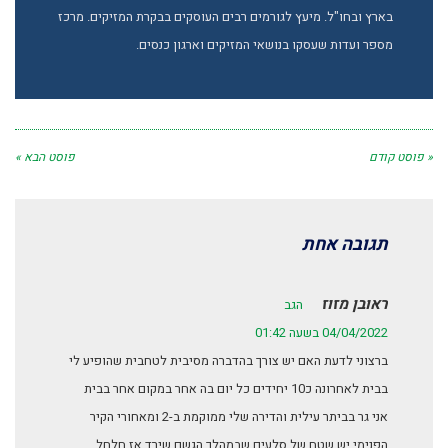
בארץ ובחו"ל. מיעץ לגורמים רבים העוסקים בבקרת המזיקים. מרכז
מספר ועדות שעסקו בנושאי המזיקים וארגון כנסים.
« פוסט קודם
פוסט הבא »
תגובה אחת
ראובן מזוז
הגב
04/04/2022 בשעה 01:42
ברצוני לדעת האם יש צורך בהדברה מסיבית לטחבית שהופיע לי
בבית לאחרונה כ10 יחידים כל יום בה אחר במקום אחר בבית
אני גר בביתר עילית והדירה שלי ממוקמת ב-2 ומאחורי הקיר
הפנימי יש שטח של סלעים שבמהלך הגשם שירד אז חלחל