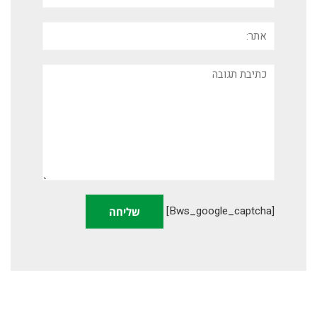
אתר:
תגובה
[bws_google_captcha]