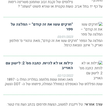
צילומים של נקבת זבוב שחמטן משריצה רימות
על כף יד בתל אביב. טעות טקטית או שהיא פשוט "טעתה" ?
"חרקים עשו את זה קודם" – המלצה על
ספר
03/01/2023
המלצה על הספר "חרקים עשו את זה קודם", מאת: גרגורי ס' פולסון
ואריק ר' איטן. הוצאת כרמל.
כילות או לא להיות. כתבה מס' 2: לישון עם
האוייב
02/12/2022
מאה ואחת שנות מלחמה במלריה החלו ב- 1897
שנת הפללתו של האנופלס כמחולל המחלה, פיתוחו של ה- DDT הנשק
עורך אחראי:
טל ויינברג למשוב, הצעות ופרסום בכתב העת צרו קשר: