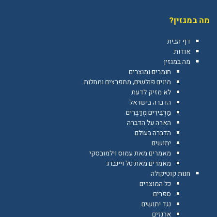
מה במגזין?
דף הבית
אודות
מה במגזין
חומרים ומוצרים
מינים פולשים, מתפרצים ומחלות
לא מזיק לדעת
הדברה בישראל
מַדְבִּירִים מְדַבְּרִים
הארה על הדברה
הדברה בעולם
יתושים
מאמרים מאת עמוס וילמובסקי
מאמרים מאת טל ויינברג
חנות קוטיקולה
כל המוצרים
ספרים
נגד יתושים
ארגזים