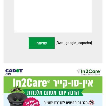
[bws_google_captcha]