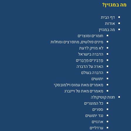
מה במגזין?
דף הבית
אודות
מה במגזין
חומרים ומוצרים
מינים פולשים, מתפרצים ומחלות
לא מזיק לדעת
הדברה בישראל
מַדְבִּירִים מְדַבְּרִים
הארה על הדברה
הדברה בעולם
יתושים
מאמרים מאת עמוס וילמובסקי
מאמרים מאת טל ויינברג
חנות קוטיקולה
כל המוצרים
ספרים
נגד יתושים
ארגזים
ערדליים