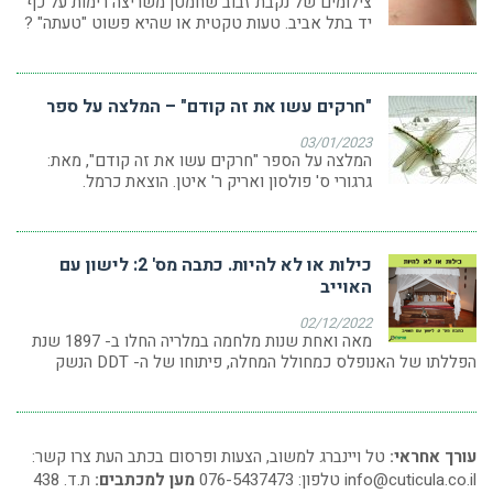
צילומים של נקבת זבוב שחמטן משריצה רימות על כף
יד בתל אביב. טעות טקטית או שהיא פשוט "טעתה" ?
"חרקים עשו את זה קודם" – המלצה על ספר
03/01/2023
המלצה על הספר "חרקים עשו את זה קודם", מאת:
גרגורי ס' פולסון ואריק ר' איטן. הוצאת כרמל.
כילות או לא להיות. כתבה מס' 2: לישון עם
האוייב
02/12/2022
מאה ואחת שנות מלחמה במלריה החלו ב- 1897 שנת
הפללתו של האנופלס כמחולל המחלה, פיתוחו של ה- DDT הנשק
עורך אחראי:
טל ויינברג למשוב, הצעות ופרסום בכתב העת צרו קשר:
info@cuticula.co.il
טלפון: 076-5437473
מען למכתבים:
ת.ד. 438