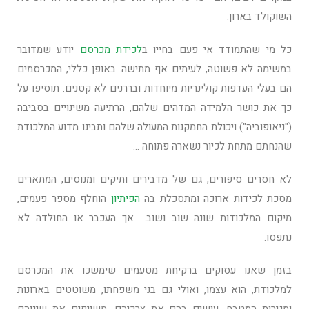
השוקולד בארון.
כל מי שהתמודד אי פעם בחייו ב
לכידת מכרסם
יודע שמדובר
במשימה לא פשוטה, לעיתים אף מתישה. באופן כללי, המכרסמים
הם בעלי העדפות קולינריות מיוחדות ובררנים לא קטנים. תוסיפו על
כך את כושר הלמידה המדהים שלהם, הרתיעה משינויים בסביבה
("ניאופוביה") ויכולת החמקנות המעולה שלהם ותבינו מדוע המלכודת
שהנחתם מתחת לכיור נשארה פתוחה …
לא חסרים סיפורים, גם של מדבירים ותיקים ומנוסים, המתארים
מסכת לכידות ארוכה ומתסכלת בה
הפיתיון
הוחלף מספר פעמים,
מיקום המלכודות שונה שוב ושוב… אך העכבר או החולדה לא
נתפסו.
בזמן שאנו עסוקים ברקיחת מטעמים שימשכו את המכרסם
למלכודת, הוא עצמו, ואולי גם בני משפחתו, משוטטים בארונות