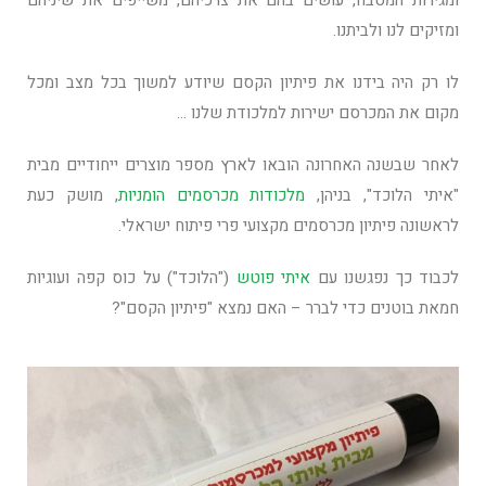
ומגירות המטבח, עושים בהם את צרכיהם, משייפים את שיניהם
ומזיקים לנו ולביתנו.
לו רק היה בידנו את פיתיון הקסם שיודע למשוך בכל מצב ומכל
מקום את המכרסם ישירות למלכודת שלנו …
לאחר שבשנה האחרונה הובאו לארץ מספר מוצרים ייחודיים מבית
"איתי הלוכד", בניהן,
מלכודות מכרסמים הומניות
, מושק כעת
לראשונה פיתיון מכרסמים מקצועי פרי פיתוח ישראלי.
לכבוד כך נפגשנו עם
איתי פוטש
("הלוכד") על כוס קפה ועוגיות
חמאת בוטנים כדי לברר – האם נמצא "פיתיון הקסם"?