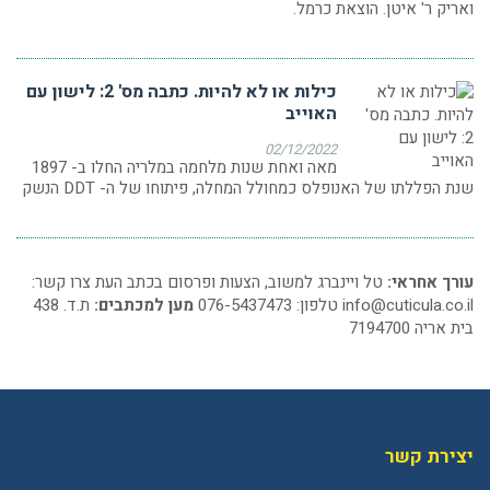
ואריק ר' איטן. הוצאת כרמל.
כילות או לא להיות. כתבה מס' 2: לישון עם
האוייב
02/12/2022
מאה ואחת שנות מלחמה במלריה החלו ב- 1897
שנת הפללתו של האנופלס כמחולל המחלה, פיתוחו של ה- DDT הנשק
עורך אחראי:
טל ויינברג למשוב, הצעות ופרסום בכתב העת צרו קשר:
info@cuticula.co.il
טלפון: 076-5437473
מען למכתבים:
ת.ד. 438
בית אריה 7194700
יצירת קשר