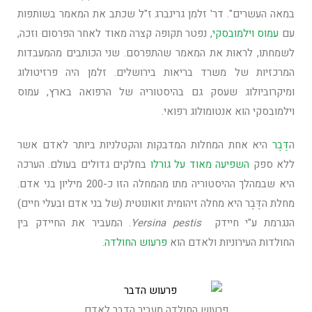
במאה העשרים". דר' זלמן גרינברג ז"ל שכתב את המאמר בשותפות
עם
עמוס וילמובסקי
, נפטר תקופה קצרה מאוד לאחר הפרסום וזכה,
לשמחתו, לראות את המאמר שהתפרסם. שני הכותבים מהמעבדות
המרכזיות של משרד בריאות בירושלים. זלמן היה פרזיטולוג
ומיקרוביולוג שעסק גם בהיסטוריה של הרפואה בארץ, עמוס
וילמובסקי הוא אנטומולוג רפואי.
ה
דֶּבֶר
היא אחת המחלות המדבקות והקטלניות ביותר לאדם אשר
ללא ספק
השפיעה מאוד על גורלו
בחלקים גדולים בעולם. הערכה
היא שבמהלך ההיסטוריה מתו מהמחלה הזו כ-200 מיליון בני אדם.
מחלת הדֶּבֶר היא מחלה זיהומית זואונוטית (של בני אדם ובעלי חיים)
הנגרמת ע"י חיידק
Yersina pestis
. המעביר את החיידק בין
החולדות העירוניות ולאדם הוא
פרעוש החולדה
.
פרעוש החולדה מעביר הדבר לאדם