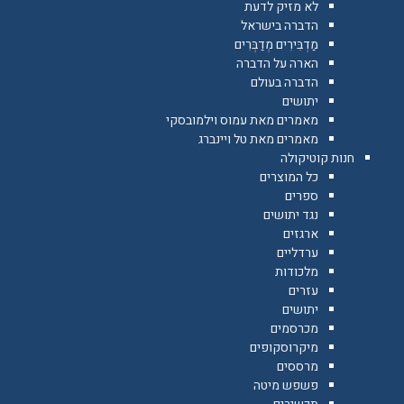
לא מזיק לדעת
הדברה בישראל
מַדְבִּירִים מְדַבְּרִים
הארה על הדברה
הדברה בעולם
יתושים
מאמרים מאת עמוס וילמובסקי
מאמרים מאת טל ויינברג
חנות קוטיקולה
כל המוצרים
ספרים
נגד יתושים
ארגזים
ערדליים
מלכודות
עזרים
יתושים
מכרסמים
מיקרוסקופים
מרססים
פשפש מיטה