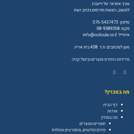
עורך אחראי: טל ויינברג
למשוב, הצעות ופרסום בכתב העת
טלפון:
076-5437473
פקס: 08-9389358
אימייל:
info@cuticula.co.il
מען למכתבים: ת.ד. 438 בית אריה
מדיניות החזרת מוצרים וביטול קניה
YouTube
Facebook
מה במגזין?
דף הבית
אודות
מה במגזין
חומרים ומוצרים
מינים פולשים, מתפרצים ומחלות