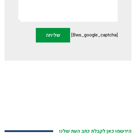
[bws_google_captcha]
הירשמו כאן לקבלת כתב העת שלנו