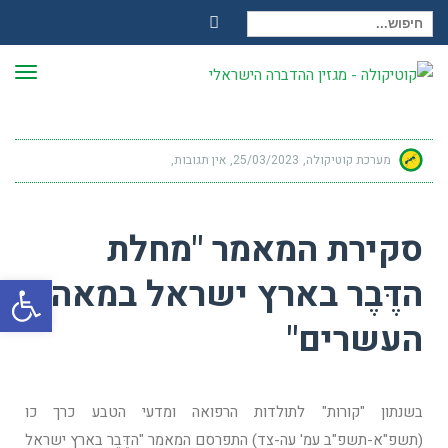
חיפוש עבור:
Facebook
תפר
מערכת קוטיקולה
25/03/2023
אין תגובות
סקירת המאמר "מחלת
פתח
הדֶּבֶר בארץ ישראל במאה
העשרים"
בשנתון "קורות" לתולדות הרפואה ומדעי הטבע כרך כו
(תשפ"א-תשפ"ב עמ' עה-צד) התפרסם המאמר "הדֶּבֶר בארץ ישראל