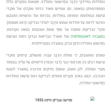
החולדות בחיידקי הדֶּבֶר ובפרעושי החולדה. תוצאות הסקרים הללו
המתפרסמים במאמר, הם שסייעו מאוד בזיהוי מוקדם של מוקדי
נגיעות ובמלחמת החורמה בחולדות. בכרזות של הרשויות התבקש
הציבור לדווח על חולדות שמתו מדֶּבֶר לצרכי הבדיקה (ראה תמונות).
סקרי הבדיקות נמשכו עד סוף שנות השבעים במאה הקודמת.
ב
מעבדה לאנטומולוגיה
של משרד הבריאות נבדקו רמות הנגיעות
בפרעוש החולדה ודמן נבדק במעבדה בקטריולוגית.
טועים החושבים, כי מחלת הדֶּבֶר עברה מהעולם, קיימים מוקדי
נגיעות רבים בין מכרסמי הבר (דבר הכפר) ודיווחים על עליה במספר
מקרי המחלה. לכן חשוב, שאגף מזיקים והדברה במשרד להגנת
הסביבה, יבצע בארץ סקרים נוספים לבדיקת רמת נגיעות החולדות
בפרעושי החולדה.