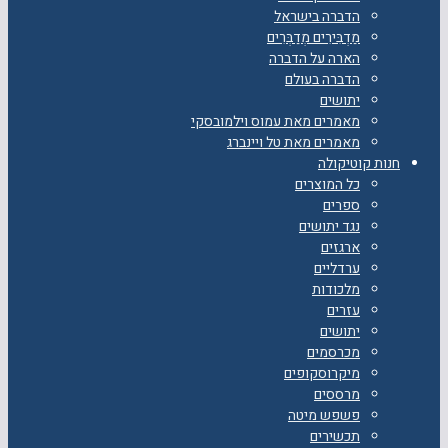
הדברה בישראל
מַדְבִּירִים מְדַבְּרִים
הארה על הדברה
הדברה בעולם
יתושים
מאמרים מאת עמוס וילמובסקי
מאמרים מאת טל ויינברג
חנות קוטיקולה
כל המוצרים
ספרים
נגד יתושים
ארגזים
ערדליים
מלכודות
עזרים
יתושים
מכרסמים
מיקרוסקופים
מרססים
פשפש מיטה
תכשירים