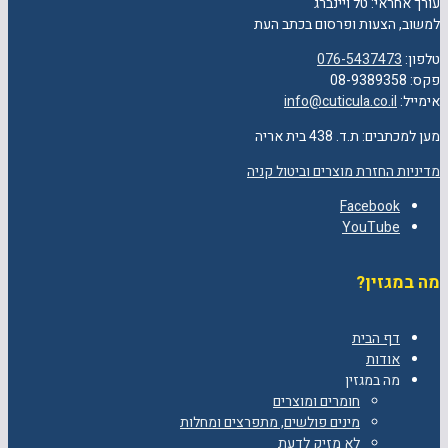
עורך אחראי: טל ויינברג
למשוב, הצעות ופרסום בכתב העת
טלפון:
076-5437473
פקס: 08-9389358
אימייל:
info@cuticula.co.il
מען למכתבים: ת.ד. 438 בית אריה
מדיניות החזרת מוצרים וביטול קניה
Facebook
YouTube
מה במגזין?
דף הבית
אודות
מה במגזין
חומרים ומוצרים
מינים פולשים, מתפרצים ומחלות
לא מזיק לדעת