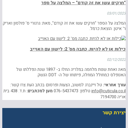
"חרקים עשו את זה קודם" – המלצה על ספר
03/01/2023
המלצה על הספר "חרקים עשו את זה קודם", מאת: גרגורי ס' פולסון ואריק
ר' איטן. הוצאת כרמל.
כילות או לא להיות. כתבה מס' 2: לישון עם האוייב
02/12/2022
מאה ואחת שנות מלחמה במלריה החלו ב- 1897 שנת הפללתו של
האנופלס כמחולל המחלה, פיתוחו של ה- DDT הנשק
עורך אחראי:
טל ויינברג למשוב, הצעות ופרסום בכתב העת צרו קשר:
info@cuticula.co.il
טלפון: 076-5437473
מען למכתבים:
ת.ד. 438 בית
אריה 7194700
יצירת קשר