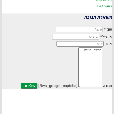
פוסט הבא »
השארת תגובה
שם:*
אימייל*
אתר:
תגובה
[bws_google_captcha]