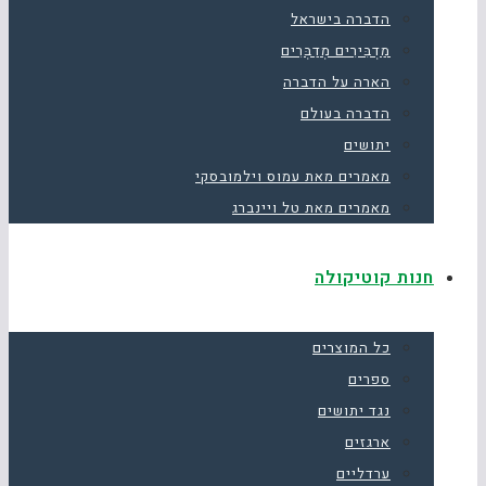
הדברה בישראל
מַדְבִּירִים מְדַבְּרִים
הארה על הדברה
הדברה בעולם
יתושים
מאמרים מאת עמוס וילמובסקי
מאמרים מאת טל ויינברג
חנות קוטיקולה
כל המוצרים
ספרים
נגד יתושים
ארגזים
ערדליים