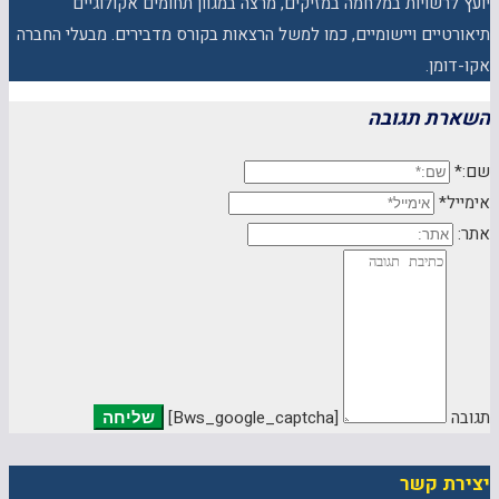
יועץ לרשויות במלחמה במזיקים, מרצה במגוון תחומים אקולוגיים
תיאורטיים ויישומיים, כמו למשל הרצאות בקורס מדבירים. מבעלי החברה
אקו-דומן.
השארת תגובה
שם:*
אימייל*
אתר:
תגובה
[bws_google_captcha]
יצירת קשר