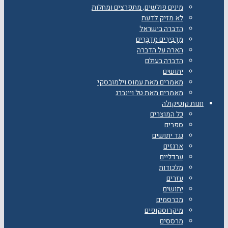
מינים פולשים, מתפרצים ומחלות
לא מזיק לדעת
הדברה בישראל
מַדְבִּירִים מְדַבְּרִים
הארה על הדברה
הדברה בעולם
יתושים
מאמרים מאת עמוס וילמובסקי
מאמרים מאת טל ויינברג
חנות קוטיקולה
כל המוצרים
ספרים
נגד יתושים
ארגזים
ערדליים
מלכודות
עזרים
יתושים
מכרסמים
מיקרוסקופים
מרססים