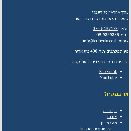
עורך אחראי: טל ויינברג
למשוב, הצעות ופרסום בכתב העת
טלפון:
076-5437473
פקס: 08-9389358
אימייל:
info@cuticula.co.il
מען למכתבים: ת.ד. 438 בית אריה
מדיניות החזרת מוצרים וביטול קניה
Facebook
YouTube
מה במגזין?
דף הבית
אודות
מה במגזין
חומרים ומוצרים