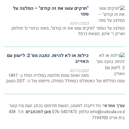
"חרקים עשו את זה קודם" – המלצה על
ספר
03/01/2023
המלצה על הספר "חרקים עשו את זה קודם", מאת: גרגורי ס' פולסון
ואריק ר' איטן. הוצאת כרמל.
כילות או לא להיות. כתבה מס' 2: לישון עם
האוייב
02/12/2022
מאה ואחת שנות מלחמה במלריה החלו ב- 1897
שנת הפללתו של האנופלס כמחולל המחלה, פיתוחו של ה- DDT הנשק
עורך אחראי:
טל ויינברג למשוב, הצעות ופרסום בכתב העת צרו קשר:
info@cuticula.co.il
טלפון: 076-5437473
מען למכתבים:
ת.ד. 438
בית אריה 7194700