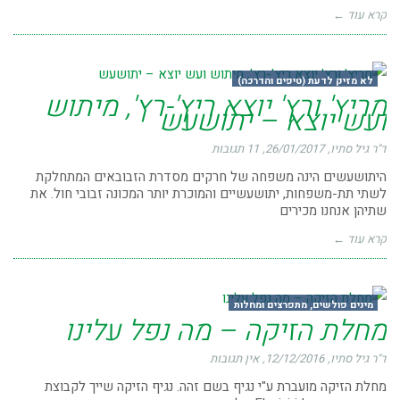
קרא עוד ←
לא מזיק לדעת (טיפים והדרכה)
מריץ' ורץ' יוצא ריץ'-רץ', מיתוש
ועש יוצא – יתושעש
ד"ר גיל סתיו
26/01/2017
11 תגובות
היתושעשים הינה משפחה של חרקים מסדרת הזבובאים המתחלקת
לשתי תת-משפחות, יתושעשיים והמוכרת יותר המכונה זבובי חול. את
שתיהן אנחנו מכירים
קרא עוד ←
מינים פולשים, מתפרצים ומחלות
מחלת הזיקה – מה נפל עלינו
ד"ר גיל סתיו
12/12/2016
אין תגובות
מחלת הזיקה מועברת ע"י נגיף בשם זהה. נגיף הזיקה שייך לקבוצת