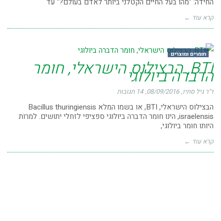
החידה: "מהו בעל החיים הקטלני ביותר לאדם בעולם?" עד
קרא עוד ←
חומרים ומוצרים
BTI, הבצילוס הישראלי, חומר
הדברה ביולוגי
ד"ר גיל סתיו
08/09/2016
14 תגובות
הבצילוס הישראלי, BTI, או בשמו המלא Bacillus thuringiensis
israelensis, הינו חומר הדברה ביולוגי ספציפי לזחלי יתושים. למרות
היותו חומר ביולוגי,
קרא עוד ←