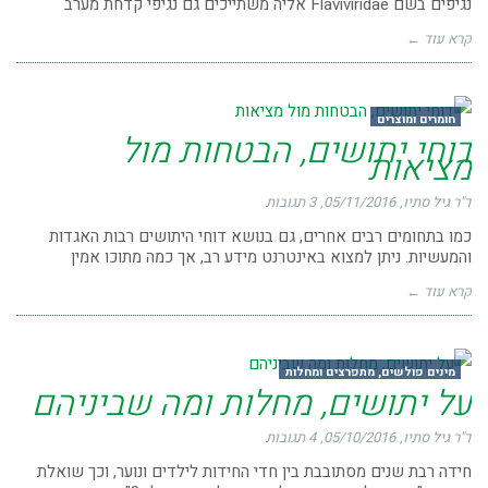
נגיפים בשם Flaviviridae אליה משתייכים גם נגיפי קדחת מערב
קרא עוד ←
חומרים ומוצרים
דוחי יתושים, הבטחות מול
מציאות
ד"ר גיל סתיו
05/11/2016
3 תגובות
כמו בתחומים רבים אחרים, גם בנושא דוחי היתושים רבות האגדות
והמעשיות. ניתן למצוא באינטרנט מידע רב, אך כמה מתוכו אמין
קרא עוד ←
מינים פולשים, מתפרצים ומחלות
על יתושים, מחלות ומה שביניהם
ד"ר גיל סתיו
05/10/2016
4 תגובות
חידה רבת שנים מסתובבת בין חדי החידות לילדים ונוער, וכך שואלת