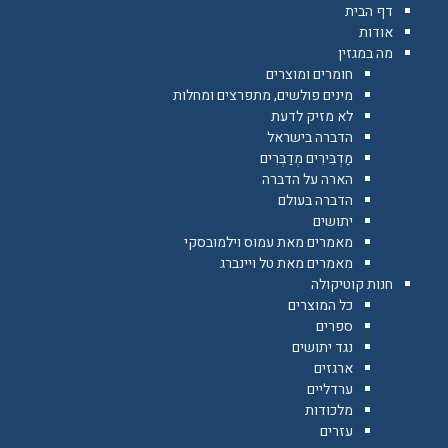
דף הבית
אודות
מה במגזין
חומרים ומוצרים
מינים פולשים, מתפרצים ומחלות
לא מזיק לדעת
הדברה בישראל
מַדְבִּירִים מְדַבְּרִים
הארה על הדברה
הדברה בעולם
יתושים
מאמרים מאת עמוס וילמובסקי
מאמרים מאת טל ויינברג
חנות קוטיקולה
כל המוצרים
ספרים
נגד יתושים
ארגזים
ערדליים
מלכודות
עזרים