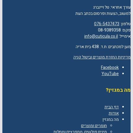
עורך אחראי: טל ויינברג
למשוב, הצעות ופרסום בכתב העת
טלפון:
076-5437473
פקס: 08-9389358
אימייל:
info@cuticula.co.il
מען למכתבים: ת.ד. 438 בית אריה
מדיניות החזרת מוצרים וביטול קניה
Facebook
YouTube
מה במגזין?
דף הבית
אודות
מה במגזין
חומרים ומוצרים
מינים פולשים, מתפרצים ומחלות