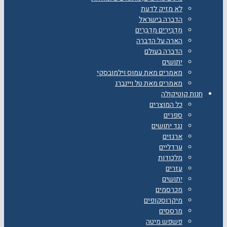
לא מזיק לדעת
הדברה בישראל
מַדְבִּירִים מְדַבְּרִים
הארה על הדברה
הדברה בעולם
יתושים
מאמרים מאת עמוס וילמובסקי
מאמרים מאת טל ויינברג
חנות קוטיקולה
כל המוצרים
ספרים
נגד יתושים
ארגזים
ערדליים
מלכודות
עזרים
יתושים
מכרסמים
מיקרוסקופים
מרססים
פשפש מיטה