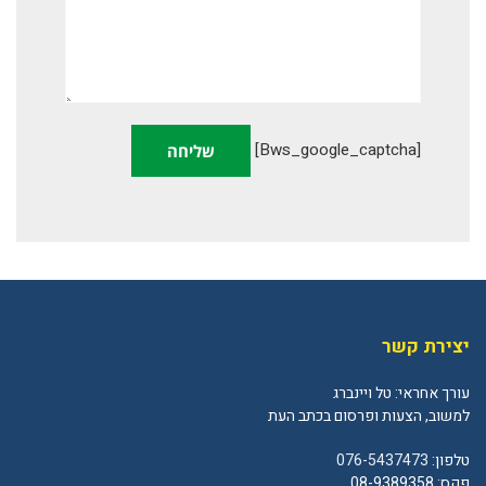
[bws_google_captcha]
יצירת קשר
עורך אחראי: טל ויינברג
למשוב, הצעות ופרסום בכתב העת
טלפון:
076-5437473
פקס: 08-9389358