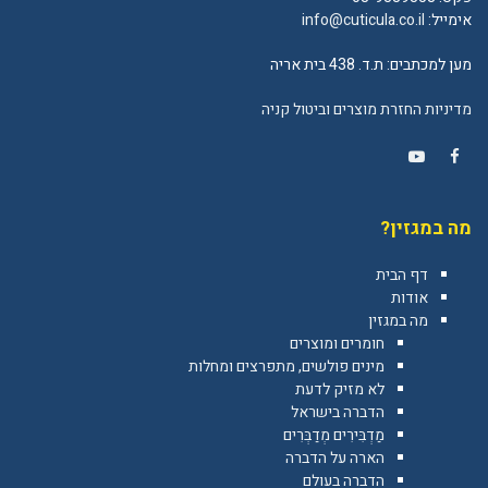
אימייל:
info@cuticula.co.il
מען למכתבים: ת.ד. 438 בית אריה
מדיניות החזרת מוצרים וביטול קניה
YouTube
Facebook
מה במגזין?
דף הבית
אודות
מה במגזין
חומרים ומוצרים
מינים פולשים, מתפרצים ומחלות
לא מזיק לדעת
הדברה בישראל
מַדְבִּירִים מְדַבְּרִים
הארה על הדברה
הדברה בעולם