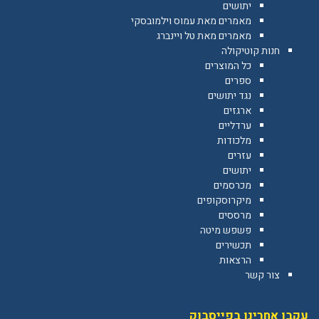
יתושים
מאמרים מאת עמוס וילמובסקי
מאמרים מאת טל ויינברג
חנות קוטיקולה
כל המוצרים
ספרים
נגד יתושים
ארגזים
ערדליים
מלכודות
עזרים
יתושים
מכרסמים
מיקרוסקופים
מרססים
פשפש מיטה
תכשירים
הרצאות
צור קשר
עקבו אחרינו בפייסבוק