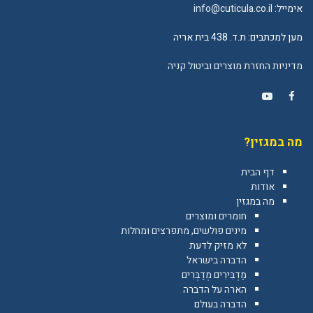
אימייל:
info@cuticula.co.il
מען למכתבים: ת.ד. 438 בית אריה
מדיניות החזרת מוצרים וביטול קניה
YouTube
Facebook
מה במגזין?
דף הבית
אודות
מה במגזין
חומרים ומוצרים
מינים פולשים, מתפרצים ומחלות
לא מזיק לדעת
הדברה בישראל
מַדְבִּירִים מְדַבְּרִים
הארה על הדברה
הדברה בעולם