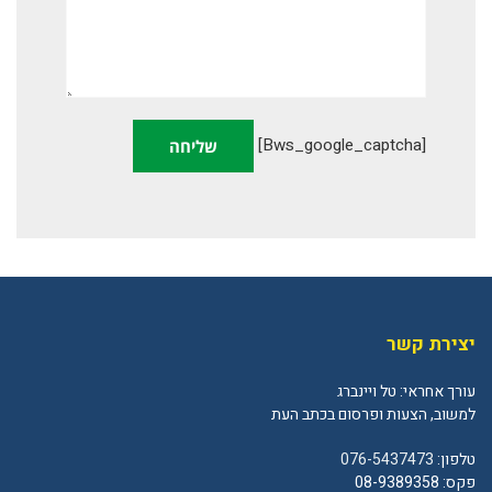
[bws_google_captcha]
יצירת קשר
עורך אחראי: טל ויינברג
למשוב, הצעות ופרסום בכתב העת
טלפון:
076-5437473
פקס: 08-9389358