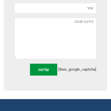
אתר:
תגובה
[bws_google_captcha]