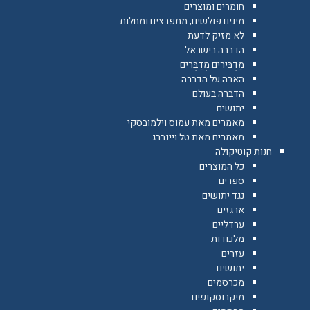
חומרים ומוצרים
מינים פולשים, מתפרצים ומחלות
לא מזיק לדעת
הדברה בישראל
מַדְבִּירִים מְדַבְּרִים
הארה על הדברה
הדברה בעולם
יתושים
מאמרים מאת עמוס וילמובסקי
מאמרים מאת טל ויינברג
חנות קוטיקולה
כל המוצרים
ספרים
נגד יתושים
ארגזים
ערדליים
מלכודות
עזרים
יתושים
מכרסמים
מיקרוסקופים