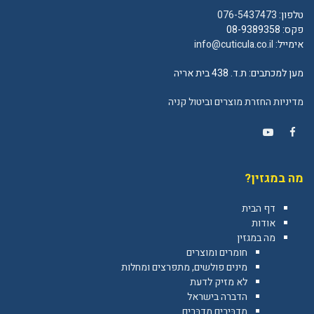
טלפון:
076-5437473
פקס: 08-9389358
אימייל:
info@cuticula.co.il
מען למכתבים: ת.ד. 438 בית אריה
מדיניות החזרת מוצרים וביטול קניה
YouTube
Facebook
מה במגזין?
דף הבית
אודות
מה במגזין
חומרים ומוצרים
מינים פולשים, מתפרצים ומחלות
לא מזיק לדעת
הדברה בישראל
מַדְבִּירִים מְדַבְּרִים