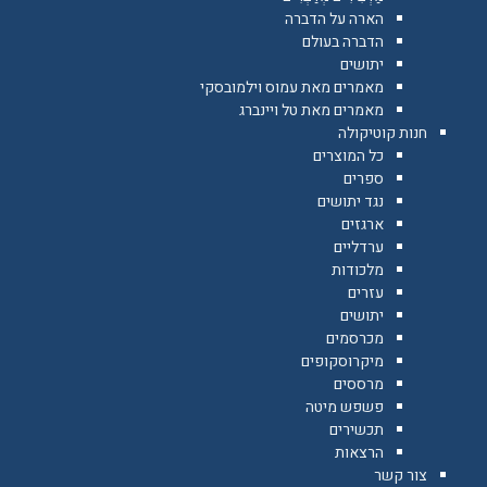
הארה על הדברה
הדברה בעולם
יתושים
מאמרים מאת עמוס וילמובסקי
מאמרים מאת טל ויינברג
חנות קוטיקולה
כל המוצרים
ספרים
נגד יתושים
ארגזים
ערדליים
מלכודות
עזרים
יתושים
מכרסמים
מיקרוסקופים
מרססים
פשפש מיטה
תכשירים
הרצאות
צור קשר