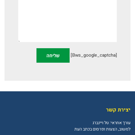
[bws_google_captcha]
יצירת קשר
עורך אחראי: טל ויינברג
למשוב, הצעות ופרסום בכתב העת