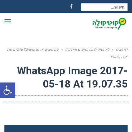
חיפוש עבור:
Facebook
תפרי
דף הבית
»
לא מזיק לדעת (טיפים והדרכה)
»
פשפשים או פרעושים? עושים סדר
אחת ולתמיד
WhatsApp Image 2017-
05-18 At 19.07.35
פתח