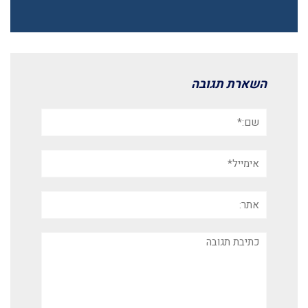
השארת תגובה
שם:*
אימייל*
אתר:
תגובה