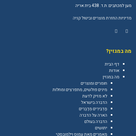
מען למכתבים: ת.ד. 438 בית אריה
מדיניות החזרת מוצרים וביטול קניה
YouTube
Facebook
מה במגזין?
דף הבית
אודות
מה במגזין
חומרים ומוצרים
מינים פולשים, מתפרצים ומחלות
לא מזיק לדעת
הדברה בישראל
מַדְבִּירִים מְדַבְּרִים
הארה על הדברה
הדברה בעולם
יתושים
מאמרים מאת עמוס וילמובסקי