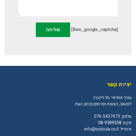
[bws_google_captcha]
יצירת קשר
עורך אחראי: טל ויינברג
למשוב, הצעות ופרסום בכתב העת
טלפון:
076-5437473
פקס: 08-9389358
אימייל:
info@cuticula.co.il