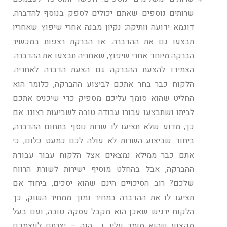
שרותים נוספים שאתם יכולים לספק בנוסף להדברה.
דוגמא ידועה וותיקה: נקיון מבנה אחרי שיפוץ שאחריו
תבצעו גם את ההדברה. או הברקת רצפות במכשיר
הברקה מיוחד אחרי שיפוץ, שאחריה תבצעו את ההדברה.
הצמידו להצעת ההברקה גם הצעת הדברה לאחריה.
הלקוח כבר בחר אתכם לביצוע ההברקה, כלומר הוא
החליט שהוא סומך עליכם מספיק כדי שיכניס אתכם
לביתו ושתבצעו עבורו עבודה טובה לשביעות רצונו. אם
כך, מדוע שלא תציעו לו שרות נוסף בתחום ההדברה,
ביחוד שביצוע השרות לא עולה לכם כמעט כלום, כי
אתם כבר ממילא נמצאים אצל הלקוח עבור עבודת
ההברקה, אבל בהחלט מוסיף ישירות לשורת הרווח
שלכם? רוב הסיכויים הינם שהוא יסכים, ביחוד אם
תציעו לו את ההדברה במחיר נמוך ממחיר השוק, כך
הלקוח ירגיש שאכן הוא מקבל עסקה טובה, ועם בעל
מקצוע שהוא סומך עליו. ו… הנה – יצרתם לעצמכם