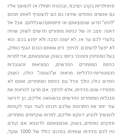
פופולריות בקרב הציבור, ובהכרח יתחילו אז להמשך אליו
גם אנשים נוספים שירצו גם הם להצטרף לאותו תחום
"להיט" חדש שהמצאתם או פיתחתם/שכללתם. אבל אל
דאגה. מצב זה של כניסת מתחרים חדשים לשוק שהיה
בלעדי לכם עד אז, לא ישנה הרבה ולא יפגע בכם. הוא
לא יפעל לרעתכם. להיפך. כיון שאתם הנכם הגוף הותיק,
בעל המוניטין והמוכר ביותר בשוק שהמצאתם, אזי למרות
כניסת המתחרים החדשים, המציאות והעובדות
ההסטוריות-כלכליות מראות ש"העוגה" כולה, השוק
החדש כולו, הולך וגדל עם כניסת המתחרים, ואתם לא
תפסידו שום מכירות, אלא להיפך. אם תדעו להראות את
מגבלות המתחרים החדשים בהשוואה אליכם, הן ידגישו
עוד יותר את היתרונות שלכם ויגרמו לעוד ועוד לקוחות
להמשיך להגיע דווקא אליכם, למרות שקיימים מתחרים,
ספקים נוספים, בשוק שהמצאתם. לדוגמא: אם קודם
היו לכם מכירות שנתיות בסכום כולל של 1000 שקל,