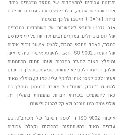
יתרונות עצומים להתאחדות של מספר מדבירים ביחד.
אחרי שתעשו את זה, תגלו פתאום איזה עוצמה יש לכם
ביחד. 1+1=3 !!! חישבו על כך ברצינות!
אגב, זכרו שכתנאי לאפשרות של השתתפות במכרזים
של גופים גדולים, במקרים רבים תידרשו על ידי מפרסם
המכרז, כאחד מתנאי המכרז, להציג אישור ניהול איכות
של העסק, ISO 9002. דאגו להשגת אישור כזה מראש,
ומומלץ מאוד להעזר בחברות שזהו תחום ההתמחות
שלהן. הן יעזרו לכם לא לעשות שגיאות בתהליך הרישום
ויעזרו לכם לקצר אותו ולהקל עליו. כמו כן, מומלץ מאוד
להרשם כ"ספק רשום" של משרד הבטחון. מומלץ גם
כאן להשתמש בשרותי חברות מתמחות בתהליך זה,
שלפעמים הינו מורכב ולא קל להבנה ולישום.
אישורי ISO 9002 ו- "ספק רשום" של משהב"ט, גם
עוזרים מאוד בהשתתפות במכרזים וקבלת עבודות