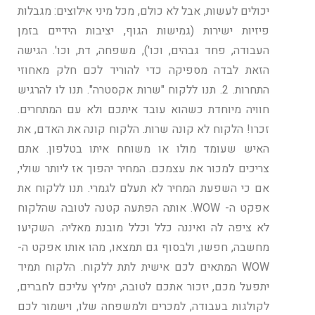
יכולים לעשות, אבל לא כולם, מכל מיני אילוצים: מגבלות
פיזיות ישירות (גמישות הגוף, יציבות הידיים בזמן
העבודה, פחד גבהים, וכו'), משפחה, דת, וכו'. הגישה
הזאת לבדה מספיקה כדי להוריד לכם חלק מאחוזי
התחרות. 2. תנו ללקוח "שרות אקסטרה". תנו לו להרגיש
חוויה מיוחדת כשהוא עובד איתכם ולא עם המתחרים.
זכרו! הלקוח לא קונה שרות. הלקוח קונה את האדם, את
האיש שעומד מולו או משוחח איתו בטלפון. אתם
צריכים למכור את עצמכם. המחיר יהפוך אז ליותר שולי,
אם כי השפעת המחיר לא תעלם לגמרי. תנו ללקוח את
אפקט ה- WOW. אותה הפתעה קטנה לטובה שהלקוח
לא ציפה לה ואיננה כלל וכלל מובנת מאליה. השקיעו
מחשבה, חפשו, ולבסוף גם תמצאו, מהו אותו אפקט ה-
WOW המתאים לכם אישית לתת ללקוח. הלקוח תמיד
יתפעל מכם, יזכור אתכם לטובה, ימליץ עליכם לחברים,
לקולגות בעבודה, למכרים ולמשפחה שלו, וישמור לכם