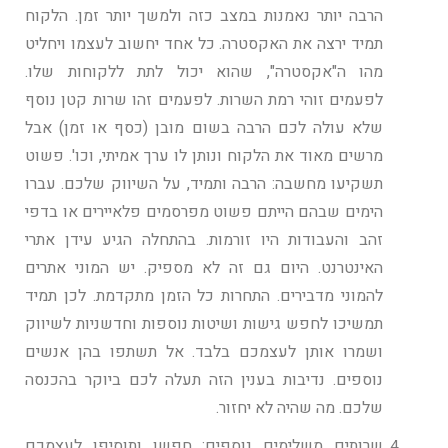
הרבה יותר נאמנות במצב כזה ולמשך יותר זמן. הלקוח
תמיד ירצה את האקסטרה. כל אחד יחשוב לעצמו ויחליט
מהו ה"אקסטרה", שהוא יכול לתת ללקוחות שלו.
לפעמים זוהי רמת השרות. לפעמים זהו שרות קטן נוסף
שלא עולה לכם הרבה בשום מובן (כסף או זמן) אבל
מרשים מאוד את הלקוח ונותן לו ערך אמיתי, וכו'. פשוט
תשקיעו מחשבה: הרבה ותמיד, על השיווק שלכם. עברו
הימים שבהם הייתם פשוט מפרסמים פלאיירים או בדפי
זהב והעבודות היו זורמות. בהתחלה הגיע עידן אתרי
האינטרנט. היום גם זה לא מספיק. יש המוני אתרים
להמוני מדבירים. התחרות כל הזמן מתקדמת. לכן תמיד
תמשיכו לחפש גישות ושיטות נוספות וחדשניות לשיווק
ושמרו אותן לעצמכם בלבד. אל תשתפו בהן אנשים
נוספים. נדיבות בענין הזה תעלה לכם ביוקר בהכנסה
שלכם. מה שהיה לא יחזור.
שרותים משלימים נוספים: חפשו ותוסיפו לעצמכם