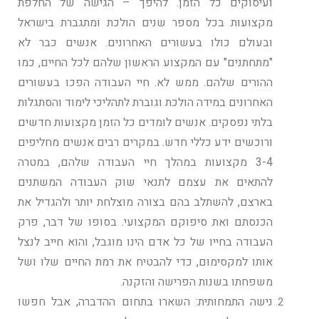
ועיסוקים כל הזמן. להיפך – הגישה של החלפת
מקצועות בכל מספר שנים הולכת ומתגברת בישראל
ובעולם כולו בעשורים האחרונים. אנשים כבר לא
"מתחתנים" עם המקצוע הראשון שלהם לכל החיים, כמו
ההורים שלהם. ממש לא. חיי העבודה הפכו בעשורים
האחרונים במידה הולכת וגוברת לתהליכי לימוד והסתגלות
בלתי נפסקים. אנשים לומדים כל הזמן מקצועות חדשים
ורוכשים ידע כללי חדש. במקרים רבים אנשים מחליפים
3-4 מקצועות במהלך חיי העבודה שלהם, במטרה
להתאים את עצמם לתנאי שוק העבודה המשתנים
בארצם, להשתלב בהם בצורה מוצלחת יותר ולהגדיל את
הכנסתם ואת סיפוקם המקצועי. בסופו של דבר, פרק
העבודה בחייו של כל אדם הינו מוגבל, והוא חייב לנצל
אותו למקסימום, כדי להבטיח את רמת החיים שלו ושל
משפחתו בשנות הפרישה והזקנה.
נישה התמחותית: השארו בתחום ההדברה, אבל חפשו