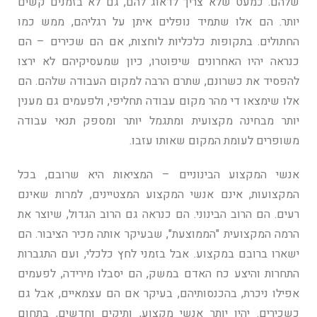
שלהם. כמעט שלא צריך לדאוג להם, גם לא בזמנים קשים
יותר. הם אלו שתמיד נופלים איתן על רגליהם, ממש כמו
החתולים. בתקופות כלכליות לוחצות, אם הם שכירים – הם
כנראה יהיו האחרונים שיפוטרו, כיון שמעסיקיהם לא ירצו
להפסיד את כשרונם, שתרם הרבה למקום העבודה שלהם. הם
אלו שימצאו די מהר מקום עבודה תחליפי, ולפעמים גם מענין
יותר מבחינה מקצועית ומתגמל יותר ומספק תנאי עבודה
משופרים לעומת המקום שאותו עזבו.
אנשי המקצוע הבינוניים – המציאות היא שרובם, בכל
המקצועות, אינם אנשי המקצוע המצטיינים, למרות שאינם
רעים. הם הרוב הבינוני. הם כנראה גם הרוב הגדול, שיוצר את
הרמה המקצועית "הממוצעת", שבעיקר אותה מכיר הציבור. הם
ישארו ברובם במקצוע. אבל בזמני לחץ כלכלי, ועם התגברות
התחרות והיצע כח האדם במשק, הם יסבלו מירידה, לפעמים
אפילו ניכרת, בהכנסותיהם, בעיקר אם הם עצמאיים, אבל גם
כשכירים. יהיו יותר אנשי מקצוע, ותיקים וחדשים, בתחום