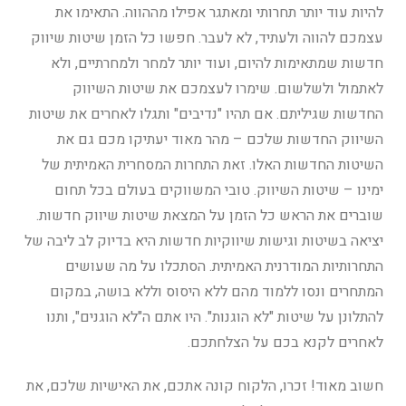
להיות עוד יותר תחרותי ומאתגר אפילו מההווה.
התאימו את
עצמכם להווה ולעתיד, לא לעבר.
חפשו כל הזמן שיטות שיווק
חדשות שמתאימות להיום, ועוד יותר למחר ולמחרתיים, ולא
לאתמול ולשלשום. שימרו לעצמכם את שיטות השיווק
החדשות שגיליתם. אם תהיו "נדיבים" ותגלו לאחרים את שיטות
השיווק החדשות שלכם – מהר מאוד יעתיקו מכם גם את
השיטות החדשות האלו. זאת התחרות המסחרית האמיתית של
ימינו – שיטות השיווק. טובי המשווקים בעולם בכל תחום
שוברים את הראש כל הזמן על המצאת שיטות שיווק חדשות.
יציאה בשיטות וגישות שיווקיות חדשות היא בדיוק לב ליבה של
התחרותיות המודרנית האמיתית. הסתכלו על מה שעושים
המתחרים ונסו ללמוד מהם ללא היסוס וללא בושה, במקום
להתלונן על שיטות "לא הוגנות". היו אתם ה"לא הוגנים", ותנו
לאחרים לקנא בכם על הצלחתכם.
חשוב מאוד! זכרו, הלקוח קונה אתכם, את האישיות שלכם, את