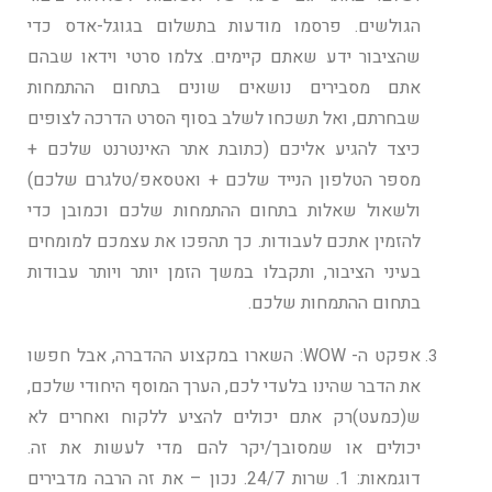
הגולשים. פרסמו מודעות בתשלום בגוגל-אדס כדי
שהציבור ידע שאתם קיימים. צלמו סרטי וידאו שבהם
אתם מסבירים נושאים שונים בתחום ההתמחות
שבחרתם, ואל תשכחו לשלב בסוף הסרט הדרכה לצופים
כיצד להגיע אליכם (כתובת אתר האינטרנט שלכם +
מספר הטלפון הנייד שלכם + ואטסאפ/טלגרם שלכם)
ולשאול שאלות בתחום ההתמחות שלכם וכמובן כדי
להזמין אתכם לעבודות. כך תהפכו את עצמכם למומחים
בעיני הציבור, ותקבלו במשך הזמן יותר ויותר עבודות
בתחום ההתמחות שלכם.
אפקט ה- WOW: השארו במקצוע ההדברה, אבל חפשו
את הדבר שהינו בלעדי לכם, הערך המוסף היחודי שלכם,
ש(כמעט)רק אתם יכולים להציע ללקוח ואחרים לא
יכולים או שמסובך/יקר להם מדי לעשות את זה.
דוגמאות: 1. שרות 24/7. נכון – את זה הרבה מדבירים