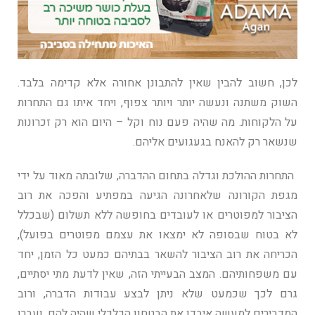
לכן, חשוב להבין שאין להתבונן אחורה אלא קדימה בלבד.
השוק משתנה ונעשה יותר ויותר צפוף, ויחד איתו גם התחרות
על הלקוחות. מה שהיה פעם נוח וקל – היום הוא רק זכרונות
שנשאר רק להאנח בגעגועים אליהם.
התחרות ההולכת וגדלה בתחום ההדברה, שלובתה מאוד על ידי
מגפת הקורונה שלאחרונה הגיעה במפתיע והפכה את רוב
הציבור למפוטרים או לעובדים בחופשה ללא תשלום (שבכלל
לא בטוח שבסופה לא ימצאו את עצמם מפוטרים בפועל),
הכריחה את רוב הציבור להשאר בבתיהם כמעט כל הזמן, יחד
עם משפחותיהם. המצב הבעייתי הזה, שאין לדעת מתי יסתיים,
גרם לכך שכמעט שלא ניתן לבצע עבודות הדברה, ורוב
המדבירים למעשה איבדו את הבטחון הכלכלי שהיה להם, ועברו