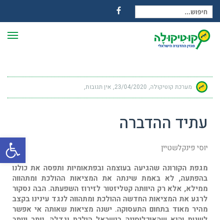
חיפוש עבור:
Facebook
תפרי
מערכת קוטיקולה
23/04/2020
אין תגובות
עתיד ההדברה
פתח
יוסי פינקלשטיין
מגפת הקורונה שהגיעה בעוצמה ובפתאומיות ותפסה את כולנו
בהפתעה, לא באמת שינתה את המציאות ההולכת ומתהווה
ממילא, אלא רק היוותה קטליזטור לזירוז השפעתה.
הבה נסקור
לרגע את המציאות החדשה ההולכת ומתהווה לנגד עינינו בקצב
מהיר מאוד בתחום התעסוקה.
ישנה מציאות שאותה אי אפשר
לשנות
והיא שהאוכלוסייה בישראל הולכת וגדלה.
יותר ויותר