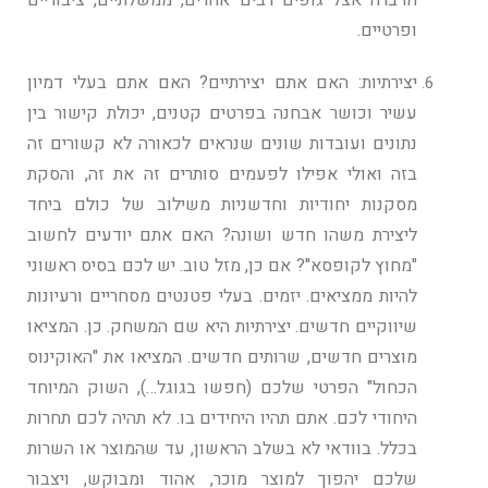
הדברה אצל גופים רבים אחרים, ממשלתיים, ציבוריים
ופרטיים.
יצירתיות: האם אתם יצירתיים? האם אתם בעלי דמיון
עשיר וכושר אבחנה בפרטים קטנים, יכולת קישור בין
נתונים ועובדות שונים שנראים לכאורה לא קשורים זה
בזה ואולי אפילו לפעמים סותרים זה את זה, והסקת
מסקנות יחודיות וחדשניות משילוב של כולם ביחד
ליצירת משהו חדש ושונה? האם אתם יודעים לחשוב
"מחוץ לקופסא"? אם כן, מזל טוב. יש לכם בסיס ראשוני
להיות ממציאים. יזמים. בעלי פטנטים מסחריים ורעיונות
שיווקיים חדשים. יצירתיות היא שם המשחק. כן. המציאו
מוצרים חדשים, שרותים חדשים. המציאו את "האוקינוס
הכחול" הפרטי שלכם (חפשו בגוגל…), השוק המיוחד
היחודי לכם. אתם תהיו היחידים בו. לא תהיה לכם תחרות
בכלל. בוודאי לא בשלב הראשון, עד שהמוצר או השרות
שלכם יהפוך למוצר מוכר, אהוד ומבוקש, ויצבור