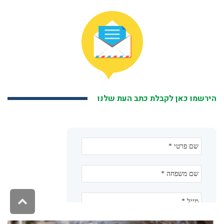
הירשמו כאן לקבלת כתב העת שלנו
גליל