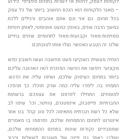
לקוחות לעסק, לחנות או לשרות בתחום ספציפי. כידוע
– מאגר הלקוחות הוא הנכס החשוב ביותר של כל עסק
בכל תחום. גם אני וגם אתם אוהבים ורגילים ללכת
במשך הרבה שנים, באופן כמעט אוטומטי, לאותן חנויות
מסוימות-מאוד וקבועות-מאוד לתחומים שונים בחיים
שלנו. זה הטבע האנושי. נצלו אותו לטובתכם.
הנחיה מעשית: השקיעו מעט מחשבה ועשו חשבון נפש
מקצועי. חפשו את הנישה המוכרת ו/או האהובה עליכם
ביותר בתחום העיסוק שלכם, ושימו עליה את הדגש.
התמחו בה. לימדו עליה כמה שרק תוכלו. כך תהפכו
למומחים. התחילו לפרסם את עצמכם ברשתות
החברתיות: פייסבוק, אינסטגרם, טוויטר, וכו'. שימו לב
שלא כל רשת חברתית מתאימה לכל סוג קהל. בנו אתר
אינטרנט לתחום ההתמחות שלכם, ופרסמו בו מאמרים
שמסבירים נקודות שונות בתחום ההתמחות שלכם,
ושלבו באתר גם פינה של תשובות לשאלות ציבור