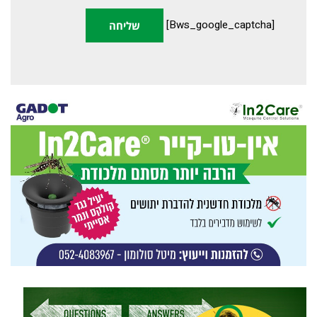
[bws_google_captcha]