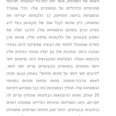
נישות של התמחות, אשר יתנו למדביר-המומחה יתרונות
תחרותיים וכלכליים על המתחרים שלו. ככל שתגדל
ההתמחות בנישה מסוימת, כך הלקוחות יעדיפו את
המומחה, כיון שהוא יקבל שם של מקצוען בעל ידע
ונסיון רבים בתחום ההתמחות שלו, והדבר יעלה את
האמון והבטחון של הלקוחות שיפנו אליו, שהוא אכן
האדם שמסוגל לפתור את הבעיה שמציקה להם בצורה
הטובה ביותר. מסיבות אלו גם יעלה מספר הפונים אליו
והכנסתו תעלה. המציאות המקצועית הינה שישנם יותר
ויותר מומחים בתחומים מקצועיים צרים יותר ויותר,
"יודעים יותר ויותר על פחות ופחות". באופן טבעי, תהיה
לאותו מדביר-מומחה פחות ופחות תחרות בתחומי
ההתמחות שלו. תהליך ההתמחות הזה כבר מתרחש לפחות
20 שנים, ואחת הדוגמאות הבולטות שכולנו עדים לה
יום-יום, הינה התמיינות החנויות הפיזיות שאנחנו רואים
ברחובות ובקניונים. היום ישנן חנויות ושרותים מתמחים