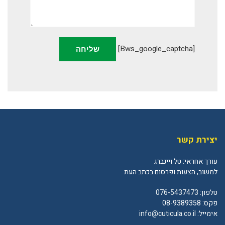
[bws_google_captcha]
יצירת קשר
עורך אחראי: טל ויינברג
למשוב, הצעות ופרסום בכתב העת
טלפון:
076-5437473
פקס: 08-9389358
אימייל:
info@cuticula.co.il