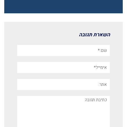
השארת תגובה
שם:*
אימייל*
אתר:
תגובה