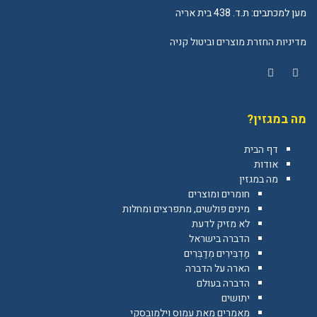
מען למכתבים: ת.ד. 438 בית אריה
מדיניות החזרת מוצרים וביטול קניה
YouTube
Facebook
מה במגזין?
דף הבית
אודות
מה במגזין
חומרים ומוצרים
מינים פולשים, מתפרצים ומחלות
לא מזיק לדעת
הדברה בישראל
מַדְבִּירִים מְדַבְּרִים
הארה על הדברה
הדברה בעולם
יתושים
מאמרים מאת עמוס וילמובסקי