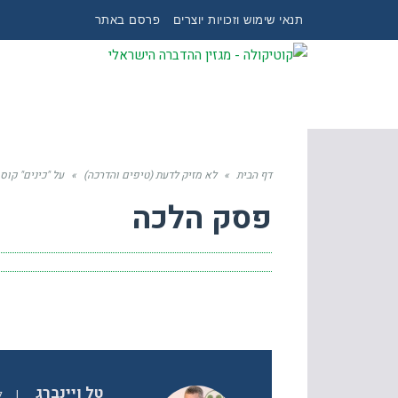
תנאי שימוש וזכויות יוצרים
פרסם באתר
דף הבית
»
לא מזיק לדעת (טיפים והדרכה)
»
על "כינים" קוס
פסק הלכה
טל ויינברג
|
ל