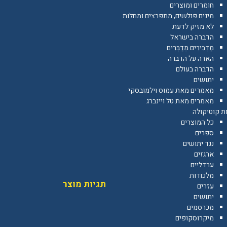
חומרים ומוצרים
מינים פולשים, מתפרצים ומחלות
לא מזיק לדעת
הדברה בישראל
מַדְבִּירִים מְדַבְּרִים
הארה על הדברה
הדברה בעולם
יתושים
מאמרים מאת עמוס וילמובסקי
מאמרים מאת טל ויינברג
ת קוטיקולה
כל המוצרים
ספרים
נגד יתושים
ארגזים
ערדליים
מלכודות
תגיות מוצר
עזרים
יתושים
מכרסמים
מיקרוסקופים