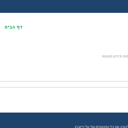
דף הבית
א
סות וכינים מוצצות
הציג את כל הפוסטים של טל ויינברג