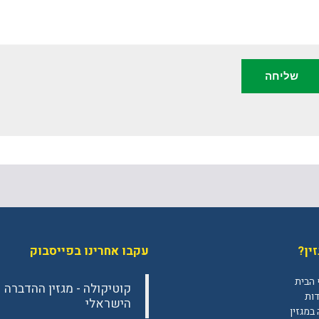
ין?
עקבו אחרינו בפייסבוק
 הבית
‎קוטיקולה - מגזין ההדברה
דות
הישראלי‎
במגזין