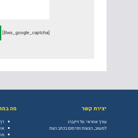
[bws_google_captcha]
יצירת קשר
מה במגז
עורך אחראי: טל ויינברג
דף
למשוב, הצעות ופרסום בכתב העת
או
מה 