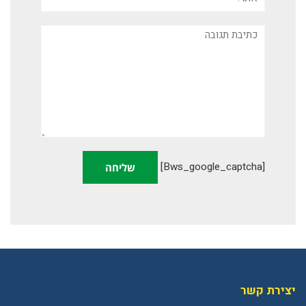
תגובה
[bws_google_captcha]
יצירת קשר