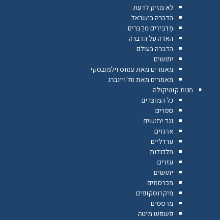
לא מזיק לדעת
הדברה בישראל
מַדְבִּירִים מְדַבְּרִים
הארה על הדברה
הדברה בעולם
יתושים
מאמרים מאת עמוס וילמובסקי
מאמרים מאת טל ויינברג
חנות קוטיקולה
כל המוצרים
ספרים
נגד יתושים
ארגזים
ערדליים
מלכודות
עזרים
יתושים
מכרסמים
מיקרוסקופים
מרססים
פשפש מיטה