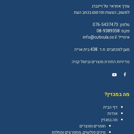
עורך אחראי: טל ויינברג
למשוב, הצעות ופרסום בכתב העת
טלפון:
076-5437473
פקס: 08-9389358
אימייל:
info@cuticula.co.il
מען למכתבים: ת.ד. 438 בית אריה
מדיניות החזרת מוצרים וביטול קניה
YouTube
Facebook
מה במגזין?
דף הבית
אודות
מה במגזין
חומרים ומוצרים
מינים פולשים, מתפרצים ומחלות