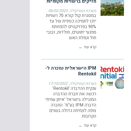
מזיקים ברשויות מקומיות
מערכת קוטיקולה
06/02/2023
במסגרת קול קורא 70 רשויות
יזכו לתמיכה כספית של עד
90% בפרויקטים להפחתת
מפגעי יתושים, חולדות, זבובי
חול ונמלת האש
קרא עוד ←
IPM הישראלית נמכרה ל-
Rentokil
מערכת קוטיקולה
17/10/2022
ענקית ההדברה 'Rentokil'
רכשה את חברת ההדברה
המובילה בישראל 'איתן עמיחי
הדברה IPM בע"מ'. החברה
צופה לצמיחה גדולה בשנים
הקרובות.
קרא עוד ←