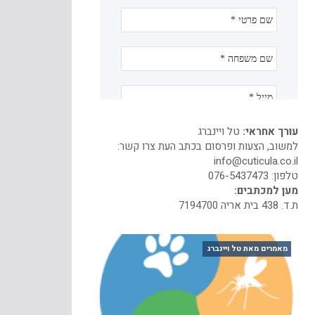
עורך אחראי:
טל ויינברג
למשוב, הצעות ופרסום בכתב העת צרו קשר:
info@cuticula.co.il
טלפון:
076-5437473
מען למכתבים:
ת.ד. 438 בית אריה 7194700
מאמרים מאת טל ויינברג