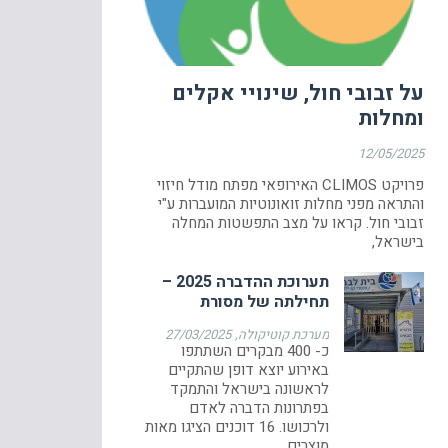
על זבובי חול, שינויי אקלים
ומחלות
12/05/2025
פרויקט CLIMOS האירופאי מפתח מודל חיזוי
והתראה מפני מחלות זואונוטיות המועברות ע"י
זבובי חול. קראו על מצב התפשטות המחלה
בישראל,
תערוכת ההדברה 2025 –
תחילתה של מסורת
מערכת קוטיקולה
27/03/2025
כ- 400 מבקרים השתתפו
באירוע יוצא דופן שהתקיים
לראשונה בישראל והתמקד
בפתרונות הדברה לאדם
ולרכושו. 16 דוכנים הציגו מאות
מוצרים,