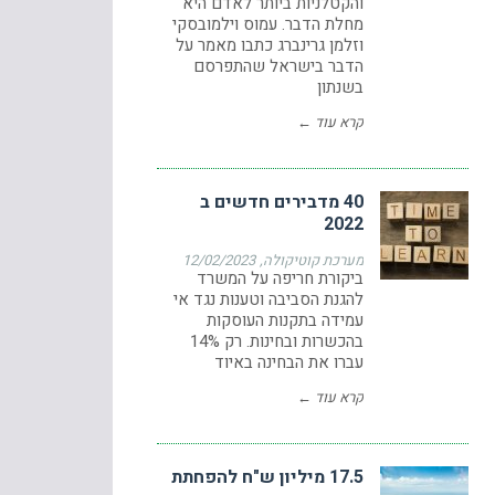
והקטלניות ביותר לאדם היא
מחלת הדבר. עמוס וילמובסקי
וזלמן גרינברג כתבו מאמר על
הדבר בישראל שהתפרסם
בשנתון
קרא עוד ←
40 מדבירים חדשים ב
2022
מערכת קוטיקולה
12/02/2023
ביקורת חריפה על המשרד
להגנת הסביבה וטענות נגד אי
עמידה בתקנות העוסקות
בהכשרות ובחינות. רק 14%
עברו את הבחינה באיוד
קרא עוד ←
17.5 מיליון ש"ח להפחתת