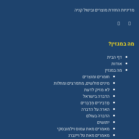
מדיניות החזרת מוצרים וביטול קניה
YouTube
Facebook
מה במגזין?
דף הבית
אודות
מה במגזין
חומרים ומוצרים
מינים פולשים, מתפרצים ומחלות
לא מזיק לדעת
הדברה בישראל
מַדְבִּירִים מְדַבְּרִים
הארה על הדברה
הדברה בעולם
יתושים
מאמרים מאת עמוס וילמובסקי
מאמרים מאת טל ויינברג