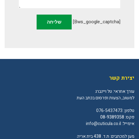
[bws_google_captcha]
יצירת קשר
עורך אחראי: טל ויינברג
למשוב, הצעות ופרסום בכתב העת
טלפון:
076-5437473
פקס: 08-9389358
אימייל:
info@cuticula.co.il
מען למכתבים: ת.ד. 438 בית אריה