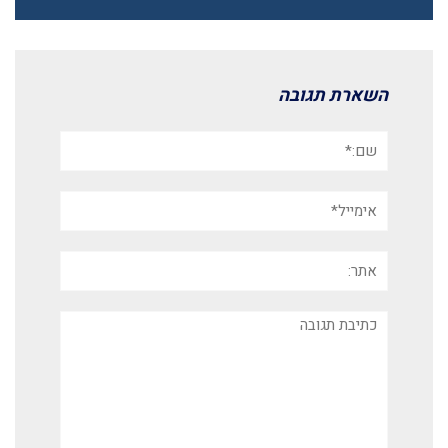
השארת תגובה
שם:*
אימייל*
אתר:
תגובה