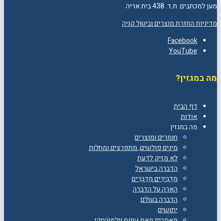
מען למכתבים: ת.ד. 438 בית אריה
מדיניות החזרת מוצרים וביטול קניה
Facebook
YouTube
מה במגזין?
דף הבית
אודות
מה במגזין
חומרים ומוצרים
מינים פולשים, מתפרצים ומחלות
לא מזיק לדעת
הדברה בישראל
מַדְבִּירִים מְדַבְּרִים
הארה על הדברה
הדברה בעולם
יתושים
מאמרים מאת עמוס וילמובסקי