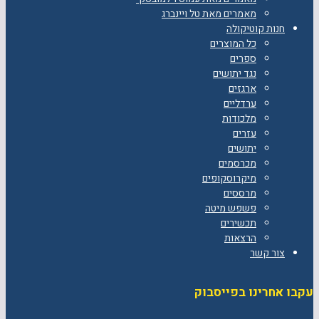
מאמרים מאת טל ויינברג
חנות קוטיקולה
כל המוצרים
ספרים
נגד יתושים
ארגזים
ערדליים
מלכודות
עזרים
יתושים
מכרסמים
מיקרוסקופים
מרססים
פשפש מיטה
תכשירים
הרצאות
צור קשר
עקבו אחרינו בפייסבוק