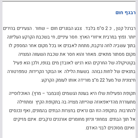
רבגף חום
רברגל קטן , כ 2 ס"מ בלבד. צבע הבוגרים חום – שחור . הצעירים בהירים
יותר. נפוץ במרבית איזורי הארץ. חסר עיניים, חי בשכבת הקרקע העליונה
בתוך עשביה לחה נרקבת, מתחת לאבנים או בכל מקום אחר המספק לו
מקום מסתור מתאים. מאחר והוא חסר את שכבת השעווה המצויה
בקוטיקולה של החרקים הוא רגיש לאובדן מים בגופו, ולכן הוא פעיל
בתנאים של לחות גבוהה בשעות הלילה או הבוקר הקרירות. טמפרטורה
חיצונית של מעל 22 מ"צ מורידה אותו לעומק הקרקע.
תקופת הפעילות שלו היא בעונת הגשמים (נובמבר – מרץ). האוכלוסייה
מתעוררת מהדיאפאוזה שהייתה מצויה בה בתקופת הקיץ ומתחילה
להתרבות. בתקופה הזו הם נראים בחצרות הבתים בהמונים, ואף נכנסים
אל תוך הבתים. צמחוני וניזון מחומרים אורגנים נרקבים. אינם מזיקים
ואינם מסוכנים לבני האדם.