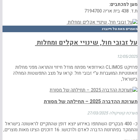
מען למכתבים:
ת.ד. 438 בית אריה 7194700
מאמרים מאת טל ויינברג
על זבובי חול, שינויי אקלים ומחלות
12/05/2025
פרויקט CLIMOS האירופאי מפתח מודל חיזוי והתראה מפני מחלות
זואונוטיות המועברות ע"י זבובי חול. קראו על מצב התפשטות המחלה
בישראל,
תערוכת ההדברה 2025 – תחילתה של מסורת
מערכת קוטיקולה
27/03/2025
כ- 400 מבקרים השתתפו באירוע יוצא דופן שהתקיים לראשונה בישראל
והתמקד בפתרונות הדברה לאדם ולרכושו. 16 דוכנים הציגו מאות מוצרים,