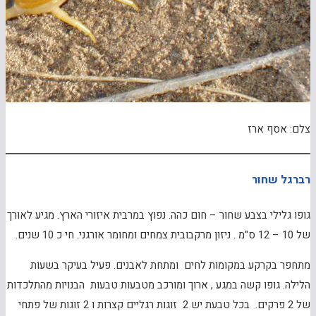
צלם: אסף ארז
רברגל שחור
גופו גלילי בצבע שחור – חום כהה. נפוץ במרבית איזורי הארץ. מגיע לאורך
של 10 – 12 ס"מ . ניזון מרקבובית צמחים ומחומר אורגני. חי כ 10 שנים.
מתחפר בקרקע במקומות לחים ומתחת לאבנים. פעיל בעיקר בשעות
הלילה. גופו קשה במגע , ארוך ומורכב מטבעות טבעות הבנויות מהתלכדות
של 2 פרקים. בכל טבעת יש 2 זוגות רגליים קצרות ו 2 זוגות של פתחי