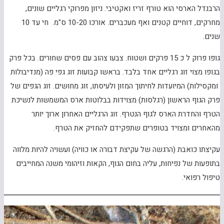
הרבנדל הארסי הוא טורף זריז ואקטיבי. ניזון מפרוקי רגליים שונים,
מחרקים, דוחיים קטנים ואף מעכברים. אורכו 10-20 ס"מ. חי עד 10
שנים.
גופו פרוק ל כ 15 פרקים ושטוח. צבעו צהוב עם פסים שחורים. בכל פרק
בגופו מצוי זוג רגליים אחד בלבד. בראשו קבועות זוג גפי פה (מנדיבולות
ומקסילות) המיועדות לחיתוך המזון ולעיסתו, זוג מחושים. זוג הגפים של
פרק הגוף הראשון (רגלסות) מצוידות בבלוטות ארס המשמשות לנשיכת
הטרף והחדרת הארס לגוף הנטרף. זוג הרגליים האחרון ארוך יותר
מהאחרים ומצויד בטופרים שתפקידם להחזיק את הטרף.
עקיצתו כואבת (הרגשה של עקיצת דבורה או כוויה) ועשויה להיות מלווה
בתופעות של נפיחות, עליה בחום הגוף, הקאות וזיהומי משנה המחייבים
טיפול רפואי.