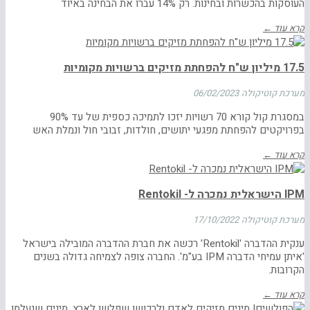
העוסקות בהכשרות ובחינות. רק 14% עברו את הבחינה באיוד
קרא עוד ←
17.5 מיליון ש"ח להפחתת מזיקים ברשויות מקומיות
מערכת קוטיקולה
06/02/2023
במסגרת קול קורא 70 רשויות יזכו לתמיכה כספית של עד 90%
בפרויקטים להפחתת מפגעי יתושים, חולדות, זבובי חול ונמלת האש
קרא עוד ←
IPM הישראלית נמכרה ל- Rentokil
מערכת קוטיקולה
17/10/2022
ענקית ההדברה 'Rentokil' רכשה את חברת ההדברה המובילה בישראל
'איתן עמיחי הדברה IPM בע"מ'. החברה צופה לצמיחה גדולה בשנים
הקרובות.
קרא עוד ←