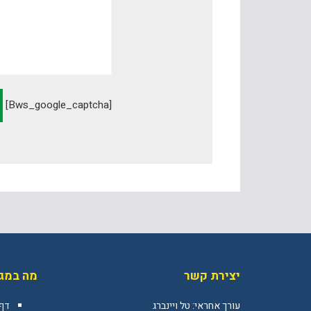
[bws_google_captcha]
יצירת קשר
מה במגז
עורך אחראי: טל ויינברג
דף