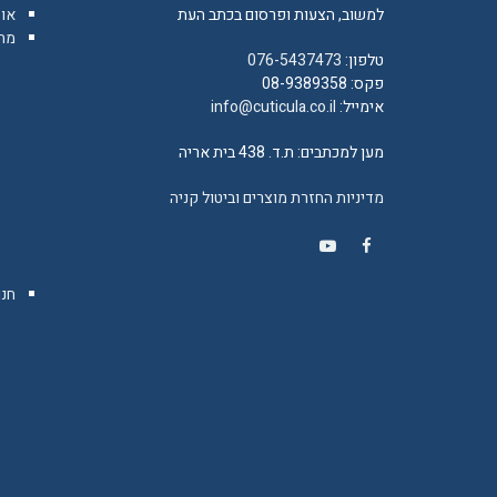
למשוב, הצעות ופרסום בכתב העת
או
מה 
טלפון:
076-5437473
פקס: 08-9389358
אימייל:
info@cuticula.co.il
מען למכתבים: ת.ד. 438 בית אריה
מדיניות החזרת מוצרים וביטול קניה
YouTube
Facebook
חנו