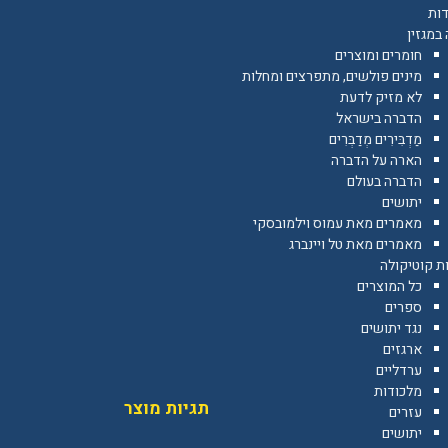
דות
במגזין
חומרים ומוצרים
מינים פולשים, מתפרצים ומחלות
לא מזיק לדעת
הדברה בישראל
מַדְבִּירִים מְדַבְּרִים
הארה על הדברה
הדברה בעולם
יתושים
מאמרים מאת עמוס וילמובסקי
מאמרים מאת טל ויינברג
ת קוטיקולה
כל המוצרים
ספרים
נגד יתושים
ארגזים
ערדליים
מלכודות
תגיות מוצר
עזרים
יתושים