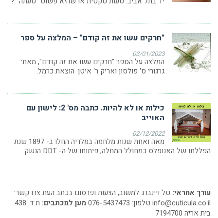
יד בתל אביב. טעות טקטית או שהיא פשוט "טעתה" ?
"חרקים עשו את זה קודם" – המלצה על ספר
03/01/2023
המלצה על הספר "חרקים עשו את זה קודם", מאת:
גרגורי ס' פולסון ואריק ר' איטן. הוצאת כרמל.
כילות או לא להיות. כתבה מס' 2: לישון עם
האוייב
02/12/2022
מאה ואחת שנות מלחמה במלריה החלו ב- 1897 שנת
הפללתו של האנופלס כמחולל המחלה, פיתוחו של ה- DDT הנשק
עורך אחראי:
טל ויינברג למשוב, הצעות ופרסום בכתב העת צרו קשר:
info@cuticula.co.il
טלפון: 076-5437473
מען למכתבים:
ת.ד. 438
בית אריה 7194700