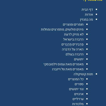
דף הבית
אודות
מה במגזין
חומרים ומוצרים
מינים פולשים, מתפרצים ומחלות
לא מזיק לדעת
הדברה בישראל
מַדְבִּירִים מְדַבְּרִים
הארה על הדברה
הדברה בעולם
יתושים
מאמרים מאת עמוס וילמובסקי
מאמרים מאת טל ויינברג
חנות קוטיקולה
כל המוצרים
ספרים
נגד יתושים
ארגזים
ערדליים
מלכודות