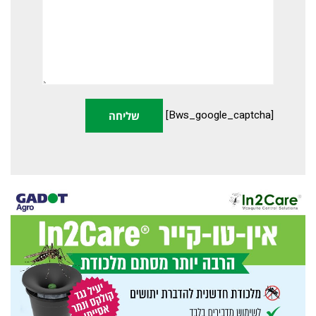
[bws_google_captcha]