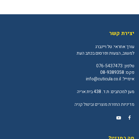
יצירת קשר
עורך אחראי: טל ויינברג
למשוב, הצעות ופרסום בכתב העת
טלפון:
076-5437473
פקס: 08-9389358
אימייל:
info@cuticula.co.il
מען למכתבים: ת.ד. 438 בית אריה
מדיניות החזרת מוצרים וביטול קניה
YouTube
Facebook
מה במגזין?