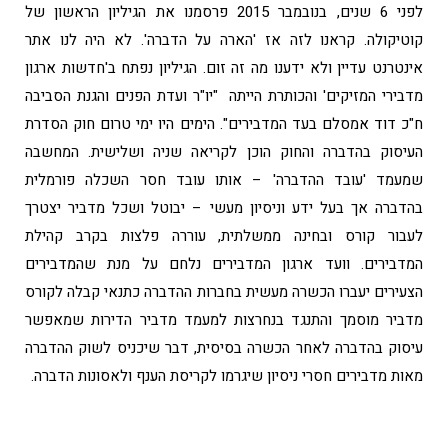
לפני 6 שנים, בנובמבר 2015 פרסמנו את הגיליון הראשון של
קוטיקולה. קראנו לזה אז 'הארה על הדברה'. לא היה לנו אתר
אינטרנט עדיין ולא ידענו מה זה זום. הגיליון נפתח ב'חדשות ארגון
מדבירי המזיקים' והכותרת הייתה "יו"ר ועדת הפנים והגנת הסביבה
ח"כ דוד אמסלם בעד המדבירים". הימים היו ימי טרום חוק הסדרת
העיסוק בהדברה והחוק הוכן לקריאה שניה ושלישית. המחשבה
שמעמד 'עובד ההדברה' – אותו עובד חסר השכלה פורמלית
בהדברה אך בעל ידע וניסיון מעשי – יבוטל ושכל מדביר יצטרך
לעבור קורס ובחינה ממשלתית, עוררה פלצות בקרב קהילת
המדבירים. וועד ארגון המדבירים נלחם על מנת שהמדבירים
הצעירים יעברו הכשרה מעשית בחברות ההדברה כתנאי קבלה לקורס
מדביר מוסמך והתנגד בנחרצות למעמד מדביר הדירות שמאפשר
עיסוק בהדברה לאחר הכשרה בסיסית, דבר שיכניס לשוק ההדברה
מאות מדבירים חסרי ניסיון שיגרמו לקריסת הענף ולאסונות הדברה.