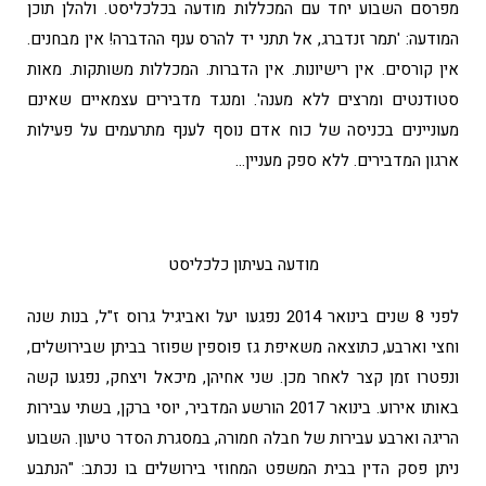
מפרסם השבוע יחד עם המכללות מודעה בכלכליסט. ולהלן תוכן
המודעה: 'תמר זנדברג, אל תתני יד להרס ענף ההדברה! אין מבחנים.
אין קורסים. אין רישיונות. אין הדברות. המכללות משותקות. מאות
סטודנטים ומרצים ללא מענה'. ומנגד מדבירים עצמאיים שאינם
מעוניינים בכניסה של כוח אדם נוסף לענף מתרעמים על פעילות
ארגון המדבירים. ללא ספק מעניין…
מודעה בעיתון כלכליסט
לפני 8 שנים בינואר 2014 נפגעו יעל ואביגיל גרוס ז"ל, בנות שנה
וחצי וארבע, כתוצאה משאיפת גז פוספין שפוזר בביתן שבירושלים,
ונפטרו זמן קצר לאחר מכן. שני אחיהן, מיכאל ויצחק, נפגעו קשה
באותו אירוע. בינואר 2017 הורשע המדביר, יוסי ברקן, בשתי עבירות
הריגה וארבע עבירות של חבלה חמורה, במסגרת הסדר טיעון. השבוע
ניתן פסק הדין בבית המשפט המחוזי בירושלים בו נכתב: "הנתבע