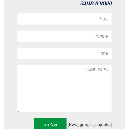
השארת תגובה
שם:*
אימייל*
אתר:
תגובה
[bws_google_captcha]