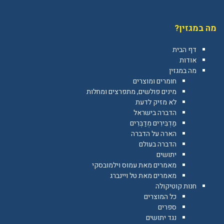
YouTube
Facebook
מה במגזין?
דף הבית
אודות
מה במגזין
חומרים ומוצרים
מינים פולשים, מתפרצים ומחלות
לא מזיק לדעת
הדברה בישראל
מַדְבִּירִים מְדַבְּרִים
הארה על הדברה
הדברה בעולם
יתושים
מאמרים מאת עמוס וילמובסקי
מאמרים מאת טל ויינברג
חנות קוטיקולה
כל המוצרים
ספרים
נגד יתושים