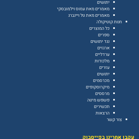
יתושים
מאמרים מאת עמוס וילמובסקי
מאמרים מאת טל ויינברג
חנות קוטיקולה
כל המוצרים
ספרים
נגד יתושים
ארגזים
ערדליים
מלכודות
עזרים
יתושים
מכרסמים
מיקרוסקופים
מרססים
פשפש מיטה
תכשירים
הרצאות
צור קשר
עקבו אחרינו בפייסבוק