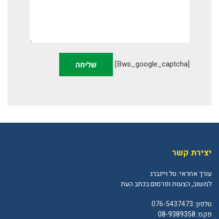
[bws_google_captcha]
יצירת קשר
עורך אחראי: טל ויינברג
למשוב, הצעות ופרסום בכתב העת
טלפון:
076-5437473
פקס: 08-9389358