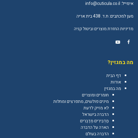
אימייל:
info@cuticula.co.il
מען למכתבים: ת.ד. 438 בית אריה
מדיניות החזרת מוצרים וביטול קניה
YouTube
Facebook
מה במגזין?
דף הבית
אודות
מה במגזין
חומרים ומוצרים
מינים פולשים, מתפרצים ומחלות
לא מזיק לדעת
הדברה בישראל
מַדְבִּירִים מְדַבְּרִים
הארה על הדברה
הדברה בעולם