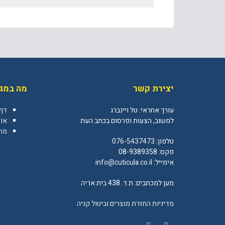
יצירת קשר
מה במגז
עורך אחראי: טל ויינברג
דף
למשוב, הצעות ופרסום בכתב העת
או
מה 
טלפון:
076-5437473
פקס: 08-9389358
אימייל:
info@cuticula.co.il
מען למכתבים: ת.ד. 438 בית אריה
מדיניות החזרת מוצרים וביטול קניה