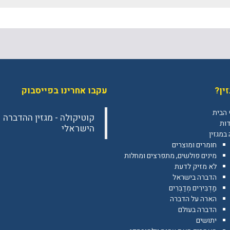
ין?
עקבו אחרינו בפייסבוק
 הבית
‎קוטיקולה - מגזין ההדברה
דות
הישראלי‎
במגזין
חומרים ומוצרים
מינים פולשים, מתפרצים ומחלות
לא מזיק לדעת
הדברה בישראל
מַדְבִּירִים מְדַבְּרִים
הארה על הדברה
הדברה בעולם
יתושים