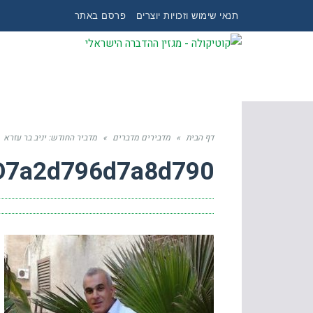
תנאי שימוש וזכויות יוצרים
פרסם באתר
דף הבית
»
מדבירים מדברים
»
מדביר החודש: יניב בר עזרא
D7a2d796d7a8d790