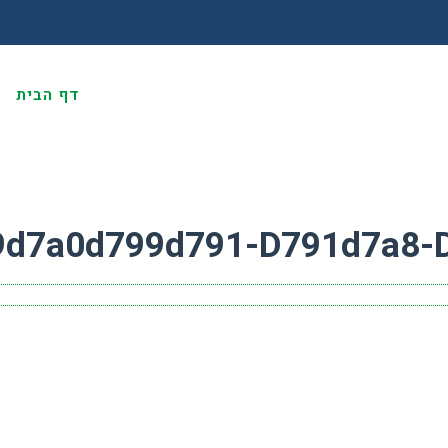
דף הבית
א
9d7a0d799d791-D791d7a8-