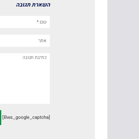
השארת תגובה
שם:*
אתר:
תגובה
[bws_google_captcha]