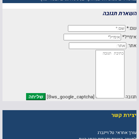
השארת תגובה
שם:*
אימייל*
אתר:
תגובה
[bws_google_captcha]
יצירת קשר
עורך אחראי: טל ויינברג