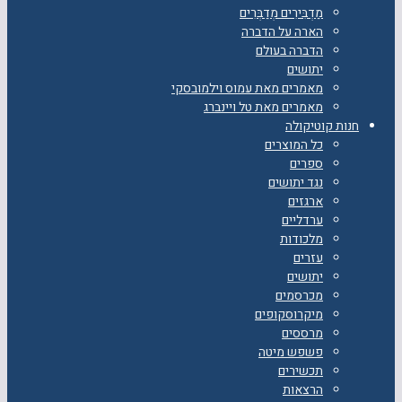
מַדְבִּירִים מְדַבְּרִים
הארה על הדברה
הדברה בעולם
יתושים
מאמרים מאת עמוס וילמובסקי
מאמרים מאת טל ויינברג
חנות קוטיקולה
כל המוצרים
ספרים
נגד יתושים
ארגזים
ערדליים
מלכודות
עזרים
יתושים
מכרסמים
מיקרוסקופים
מרססים
פשפש מיטה
תכשירים
הרצאות