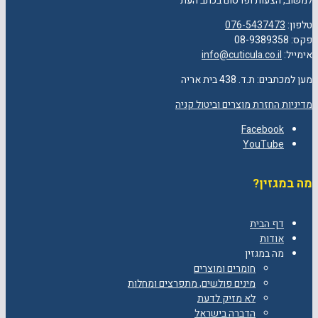
למשוב, הצעות ופרסום בכתב העת
טלפון:
076-5437473
פקס: 08-9389358
אימייל:
info@cuticula.co.il
מען למכתבים: ת.ד. 438 בית אריה
מדיניות החזרת מוצרים וביטול קניה
Facebook
YouTube
מה במגזין?
דף הבית
אודות
מה במגזין
חומרים ומוצרים
מינים פולשים, מתפרצים ומחלות
לא מזיק לדעת
הדברה בישראל