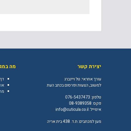
יצירת קשר
מה במגז
עורך אחראי: טל ויינברג
דף
למשוב, הצעות ופרסום בכתב העת
או
מה 
טלפון:
076-5437473
פקס: 08-9389358
אימייל:
info@cuticula.co.il
מען למכתבים: ת.ד. 438 בית אריה