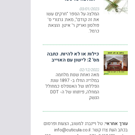
03/01/2023
המלצה על הספר "חרקים עשו
את זה קודם", מאת: גרגורי ס'
פולסון ואריק ר' איטן. הוצאת
כרמל.
כילות או לא להיות. כתבה
מס' 2: לישון עם האוייב
02/12/2022
מאה ואחת שנות מלחמה
במלריה החלו ב- 1897 שנת
הפללתו של האנופלס כמחולל
המחלה, פיתוחו של ה- DDT
הנשק
עורך אחראי:
טל ויינברג למשוב, הצעות ופרסום
בכתב העת צרו קשר:
info@cuticula.co.il