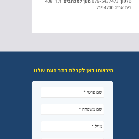
טלפון: 076-5437473
מען למכתבים:
ת.ד. 438
בית אריה 7194700
הירשמו כאן לקבלת כתב העת שלנו