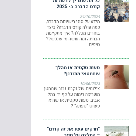
כל מה שצריך לדעת על
קורס הדברה ב- 2025
24/10/2024
מידע על סוגי רישיונות הדברה,
כמה עולה קורס הדברה? כיצד
בוחרים מכללה? איך מתקיימת
הבחינה ומה עושה מי שנכשל?
טיפים
טעות טקטית או מהלך
שחמטאי מתוכנן?
10/06/2023
צילומים של נקבת זבוב שחמטן
משריצה רימות על כף יד בתל
אביב. טעות טקטית או שהיא
פשוט "טעתה" ?
"חרקים עשו את זה קודם"
– המלצה על ספר