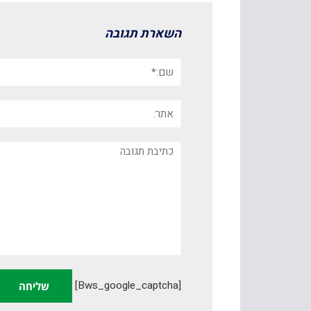
השארת תגובה
שם:*
אתר:
תגובה
[bws_google_captcha]