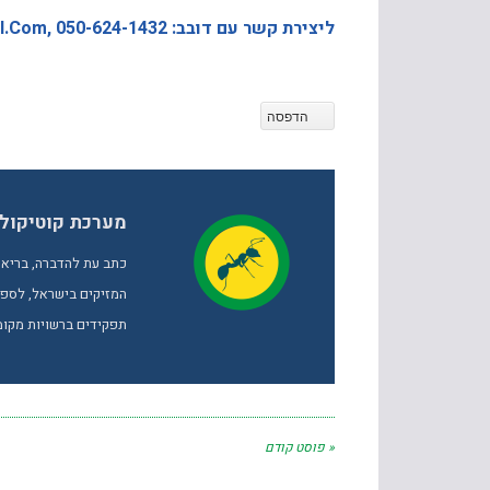
ליצירת קשר עם דובב: Doveveg@
, 050-624-1432
l.com
הדפסה
מערכת קוטיקול
כתב עת להדברה, בריאו
המזיקים בישראל, לספק 
תפקידים ברשויות מקומי
« פוסט קודם