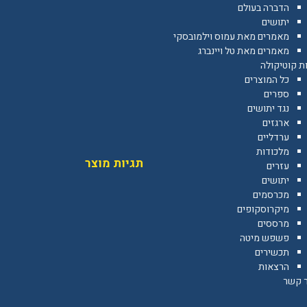
הדברה בעולם
יתושים
מאמרים מאת עמוס וילמובסקי
מאמרים מאת טל ויינברג
ת קוטיקולה
כל המוצרים
ספרים
נגד יתושים
ארגזים
ערדליים
מלכודות
תגיות מוצר
עזרים
יתושים
מכרסמים
מיקרוסקופים
מרססים
פשפש מיטה
תכשירים
הרצאות
ר קשר