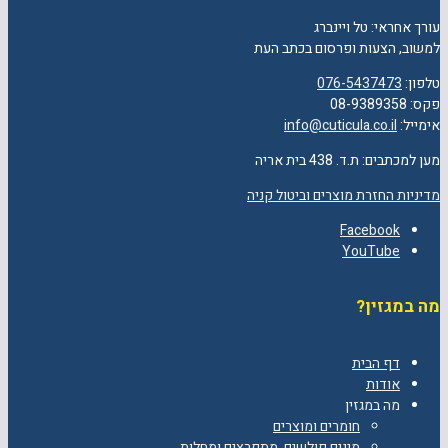
עורך אחראי: טל ויינברג
למשוב, הצעות ופרסום בכתב העת
טלפון:
076-5437473
פקס: 08-9389358
אימייל:
info@cuticula.co.il
מען למכתבים: ת.ד. 438 בית אריה
מדיניות החזרת מוצרים וביטול קניה
Facebook
YouTube
מה במגזין?
דף הבית
אודות
מה במגזין
חומרים ומוצרים
מינים פולשים, מתפרצים ומחלות