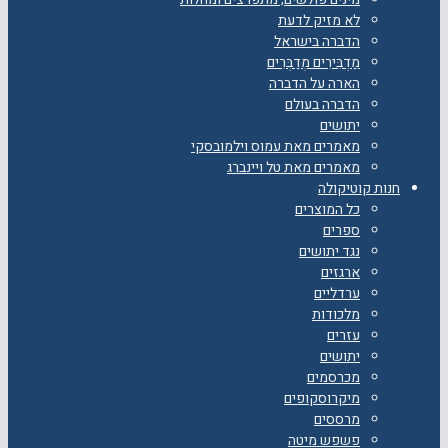
לא מזיק לדעת
הדברה בישראל
מַדְבִּירִים מְדַבְּרִים
הארה על הדברה
הדברה בעולם
יתושים
מאמרים מאת עמוס וילמובסקי
מאמרים מאת טל ויינברג
חנות קוטיקולה
כל המוצרים
ספרים
נגד יתושים
ארגזים
ערדליים
מלכודות
עזרים
יתושים
מכרסמים
מיקרוסקופים
מרססים
פשפש מיטה