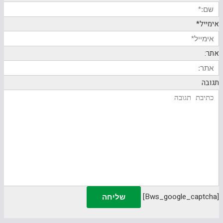
אימייל*
אתר:
תגובה
[bws_google_captcha]