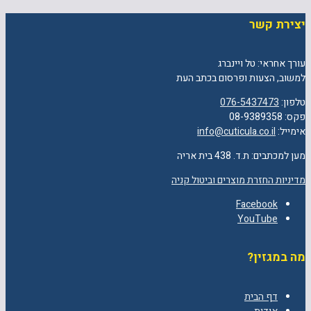
יצירת קשר
עורך אחראי: טל ויינברג
למשוב, הצעות ופרסום בכתב העת
טלפון:
076-5437473
פקס: 08-9389358
אימייל:
info@cuticula.co.il
מען למכתבים: ת.ד. 438 בית אריה
מדיניות החזרת מוצרים וביטול קניה
Facebook
YouTube
מה במגזין?
דף הבית