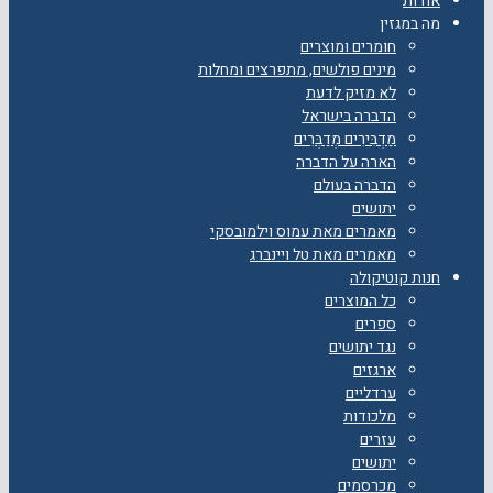
אודות
מה במגזין
חומרים ומוצרים
מינים פולשים, מתפרצים ומחלות
לא מזיק לדעת
הדברה בישראל
מַדְבִּירִים מְדַבְּרִים
הארה על הדברה
הדברה בעולם
יתושים
מאמרים מאת עמוס וילמובסקי
מאמרים מאת טל ויינברג
חנות קוטיקולה
כל המוצרים
ספרים
נגד יתושים
ארגזים
ערדליים
מלכודות
עזרים
יתושים
מכרסמים