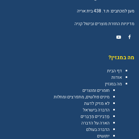
מען למכתבים: ת.ד. 438 בית אריה
מדיניות החזרת מוצרים וביטול קניה
YouTube
Facebook
מה במגזין?
דף הבית
אודות
מה במגזין
חומרים ומוצרים
מינים פולשים, מתפרצים ומחלות
לא מזיק לדעת
הדברה בישראל
מַדְבִּירִים מְדַבְּרִים
הארה על הדברה
הדברה בעולם
יתושים