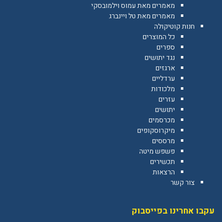
מאמרים מאת עמוס וילמובסקי
מאמרים מאת טל ויינברג
חנות קוטיקולה
כל המוצרים
ספרים
נגד יתושים
ארגזים
ערדליים
מלכודות
עזרים
יתושים
מכרסמים
מיקרוסקופים
מרססים
פשפש מיטה
תכשירים
הרצאות
צור קשר
עקבו אחרינו בפייסבוק