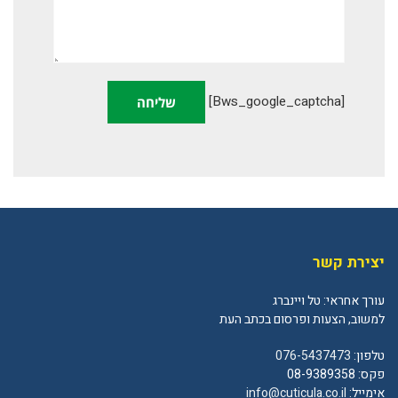
[bws_google_captcha]
יצירת קשר
עורך אחראי: טל ויינברג
למשוב, הצעות ופרסום בכתב העת
טלפון:
076-5437473
פקס: 08-9389358
אימייל:
info@cuticula.co.il