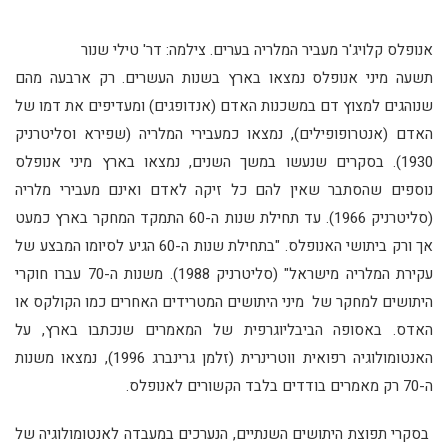
אנופלס קלויג'ר מעביר המלריה בערים. צילמה: דר' טילי שנור
תשעה מיני אנופלס נמצאו בארץ בשנות העשרים. רק ארבעה מהם
שנוהגים למצוץ דם במשכנות האדם (אנדופגים) ומעדיפים את דמו של
האדם (אנטרופופילים), נמצאו כמעבירי המלריה (שפירא וסליטרניק
1930). בסקרים שנעשו במשך השנים, נמצאו בארץ מיני אנופלס
נוספים שהסתבר שאין להם כל זיקה לאדם ואינם מעבירי מלריה
(סליטרניק 1966). עד תחילת שנות ה-60 התמקד המחקר בארץ כמעט
אך ורק ביתושי האנופלס. "בתחילת שנות ה-60 הגיע לסיומו המבצע של
עקירת המלריה מישראל" (סליטרניק 1988). משנות ה-70 עברו חוקרי
היתושים למחקר של מיני היתושים המטרידים האחרים כמו הקולקס או
האדס. באסופה הביבליוגרפית של המאמרים שנכתבו בארץ, על
האנטומולוגיה רפואית ווטרינרית (זלמן גרינברג 1996), נמצאו משנות
ה-70 רק מאמרים בודדים בלבד הקשורים לאנופלס.
בסקרי תפוצת היתושים השנתיים, הנערכים במעבדה לאנטומולוגיה של