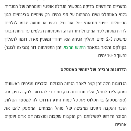
מזעריים הדורשים בדיקה במכשיר הגדלה אופטי ומומחיות של המגדיר.
גלמי האנופלס נעים במתינות על פני המים. רק שינויים סביבתיים כגון
מכשולים, שינוי פתאומי של אור וצל, רעש או תנועה יגרמו לגלמים
לרדת מתחת לפני המים ולחזור חזרה. התפתחות הגלמים עד גיחת הבוגר
נמשכת 2-3 ימים. תהליך הגיחה הוא ייחודי ומעניין מאד, דומה לתהליך
בקולקס ותואר במאמר
היתוש המצוי
. זמן התפתחות דור (מביצה לבוגר)
נמשך כ-10 ימים.
הזדווגות ורבייה של יתושי האנופלס
הזדווגות חלה זמן קצר לאחר הגיחה מהגולם. הזכרים מגיחים ראשונים
ומתקהלים לנחיל, אליו תחדורנה הנקבות כדי להזדווג. לנקבה תיק זרע
(ספרמטקה) בו תקלוט את כל כמות הזרע הדרוש לה למספר הטלות.
הזכר והנקבה ניזונים ממציצה של מוהל הצמחים, המספק להם את
הסוכר הדרוש לפעילותם. רק הנקבות עוקצות ומוצצות דם אדם ויונקים
אחרים.