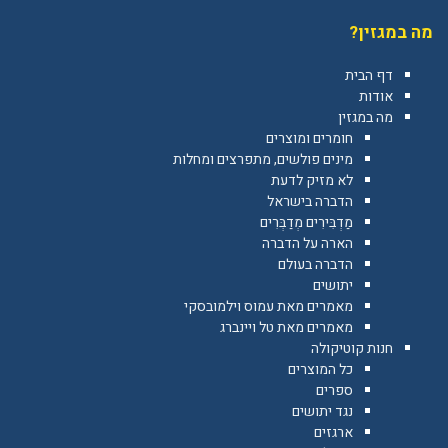
מה במגזין?
דף הבית
אודות
מה במגזין
חומרים ומוצרים
מינים פולשים, מתפרצים ומחלות
לא מזיק לדעת
הדברה בישראל
מַדְבִּירִים מְדַבְּרִים
הארה על הדברה
הדברה בעולם
יתושים
מאמרים מאת עמוס וילמובסקי
מאמרים מאת טל ויינברג
חנות קוטיקולה
כל המוצרים
ספרים
נגד יתושים
ארגזים