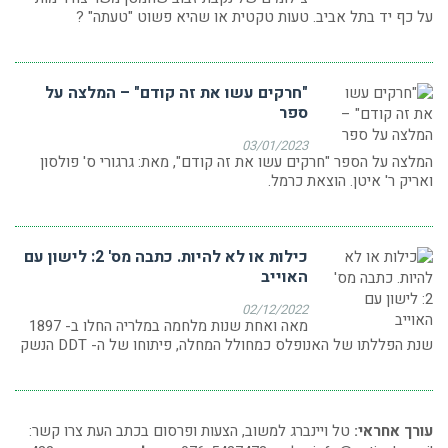
על כף יד בתל אביב. טעות טקטית או שהיא פשוט "טעתה" ?
"חרקים עשו את זה קודם" – המלצה על
ספר
03/01/2023
המלצה על הספר "חרקים עשו את זה קודם", מאת: גרגורי ס' פולסון
ואריק ר' איטן. הוצאת כרמל.
כילות או לא להיות. כתבה מס' 2: לישון עם
האוייב
02/12/2022
מאה ואחת שנות מלחמה במלריה החלו ב- 1897
שנת הפללתו של האנופלס כמחולל המחלה, פיתוחו של ה- DDT הנשק
עורך אחראי:
טל ויינברג למשוב, הצעות ופרסום בכתב העת צרו קשר: