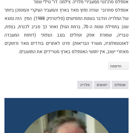
אנופלס סרג'נטי ממעבירי מלריה. צילמה: דר' טילי שנור
אנופלס סחרובי שהיה נפוץ מאד בארץ והמעביר העיקרי והמסוכן ביותר
של המלריה הודבר בשנות החמישים (סליטרניק 1988). המין הזה נמצא
שוב בתחילת שנות ה-70, ברמת הגולן ואחר כך סביב לכנרת, בצפת,
טבריה, שמורת אפק ונחלים בנגב הצפוני (דוחות המעבדה
לאנטומולוגיה, משרד הבריאות). פרט לאתרים בודדים מאד ורחוקים
מאזורי ישוב, אין יתושי האנופלס בארץ מטרידים את התושבים.
הדפסה
אנופלס
יתושים
מלריה