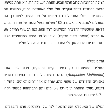
הציפה המחוברות לרוב פרקי הבטן. תנוחת הנשימה הזו, היא אחת מסימני
הזיהוי הברורים ביותר והקלים של זחלי האנופלס במים, המשרת את
המנטרים . זחלי האנופלס גם ניזונים על פני המים, לשם כך הם
מסוגלים לסובב את ראשם ב-180 מעלות. בשל ההזנה על פני המים, יש
לדאוג שתכשירי ההדברה הנקלטים דרך הפה, כמו תכשירי החידק Bti
או המג"ח (מווסתי גידול חרקים), יצופו על פני המים. התכשירים הללו
נאספים יחד עם המזון, ע"י המברשות שסביב הפה של זחלים.
זחל אנופלס
הזחלים מתפתחים רק במים נקיים ומתוקים, פרט למין אחד
(
Anopheles Multicolor
) הדוגר במים מליחים. רוב המינים דוגרים
באזורים הרדודים של מקווי מים, עומדים או זורמים לאיטם. לזחל 4
דרגות, בשיא התפתחותו אורכו 5-8 מ"מ וזמן התפתחותו בטמפ' הקיץ
כ-6-7 ימים עד ההתגלמות.
הגולם של האנופלס זהה לחלוטין לזה של הקולקס, פרט להבדלים