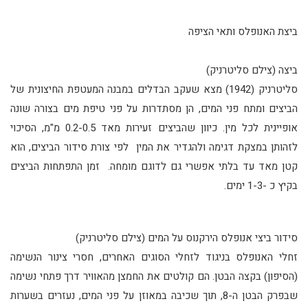
ביצת האנופלס ותאי הציפה
ביצה (צילם סליטרניק)
סליטרניק (1942) מצא שעקב הבדלים במבנה המעטפת החיצונית של
הביצים ומתח פני המים, הן מסתדרות על פני טיפת מים בצורה שונה
אופיינית לכל מין. כיוון שהביצים זעירות מאד 0.2-0.5 מ"מ, הסיכוי
לזהותן במצקת דגימה ולהגדיר את המין לפי צורת סידור הביצים, הוא
קטן מאד עד בלתי אפשרי גם לדוגם מומחה. זמן התפתחות הביצים
בקיץ כ -1-3 ימים.
סידור ביצי אנופלס הירקנוס על המים (צילם סליטרניק)
זחלי האנופלס בניגוד לזחלי הסוגים האחרים, חסרי צינור הנשימה
(הסיפון) בקצה הבטן. הם קולטים את החמצן מהאוויר דרך פתחי נשימה
שבפרק הבטן ה-8, תוך שכיבה במאוזן על פני המים, נעזרים בשערות