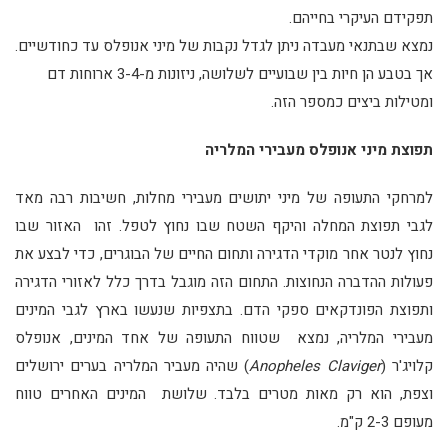
תפקידם העיקרי בחייהם.
נמצא שבתנאי מעבדה ניתן לגדל נקבות של מיני אנופלס עד כחודשיים.
אך בטבע הן חיות בין שבועיים לשלושה, ניזונות מ-3-4 ארוחות דם
ומטילות ביצים כמספר הזה.
תפוצת מיני אנופלס מעבירי המלריה
למרחקי התעופה של מיני יתושים מעבירי מחלות, חשיבות רבה מאד
לגבי תפוצת המחלה והיקף השטח שבו נחוץ לטפל. זהו האזור שבו
נחוץ לנטר אחר מוקדי הדגירה ותחום החיים של הבוגרים, כדי לבצע את
פעולות ההדברה הנחוצות. התחום הזה מוגבל בדרך כלל לאזורי הדגירה
ותפוצת הפונדקאים ספקי הדם. בתצפיות שנעשו בארץ לגבי המינים
מעבירי המלריה, נמצא שטווח התעופה של אחד המינים, אנופלס
קלויג'ר (
Anopheles Claviger
) שהיה מעביר המלריה בערים ירושלים
וצפת, הוא רק מאות מטרים בלבד. שלושת המינים האחרים טווח
מעופם 2-3 ק"מ.