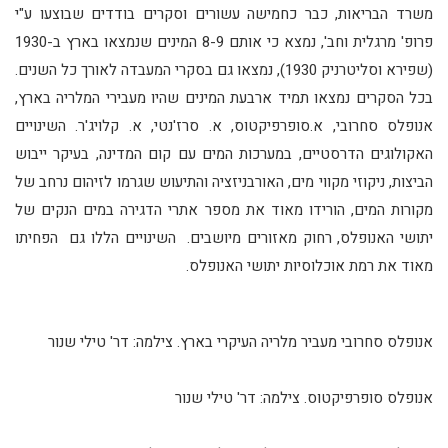
משרד הבריאות, כבר כחמישה עשורים וסקרים בודדים שבוצעו ע"י
פרופ' מרגלית וחב', נמצא כי אותם 8-9 המינים שנמצאו בארץ ב-1930
(שפירא וסליטרניק 1930), נמצאו גם בסקרי המעבדה לאורך כל השנים.
בכל הסקרים נמצאו תמיד ארבעת המינים שהיו מעבירי המלריה בארץ,
אנופלס סחרובי, א.סופרפיקטוס, א. סרז'נטי, א. קלויג'ר. השינויים
האקולוגים הדרסטיים, במערכות המים עם קום המדינה, בעיקר ייבוש
הביצות, ניקוזי מקווי מים, האורבניזציה והתיעוש שגרמו לזיהום נרחב של
מקורות המים, הורידו מאוד את מספר אתרי הדגירה במים הנקים של
יתושי האנופלס, רחוק מאזורים מיושבים. השינויים הללו גם הפחיתו
מאוד את רמת אוכלוסיות יתושי האנופלס.
אנופלס סחרובי מעביר מלריה העיקרי בארץ. צילמה: דר' טילי שנור
אנופלס סופרפיקטוס. צילמה: דר' טילי שנור