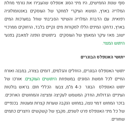
סוף שנות החמישים, היו מיני הסוג אנופלס שהעבירו את גורמי מחלת
המלריה בארץ, הנושא העיקרי למחקר של העוסקים באנטומולוגיה
רפואית. עם הדברת המלריה והשינוי הסביבתי שחל במערכות המים
בארץ, נדחקו המינים הללו למקורות מים נקיים בלבד, הרחוקים ממרכזי
ישוב. מאז עיקר המאמץ של העוסקים ביתושים הופנה למאבק בפגעי
היתוש המצוי
.
יתושי האנופלס הבוגרים
יתושי האנופלס הבוגרים, הזחלים והגלמים, דומים בצורה, במבנה ואורח
החיים לכל חמשת הסוגים במשפחת
היתושים העוקצים
. אורכו של
יתוש האנופלס הבוגר כ-4 מ"מ, צבעו הכללי חום. בראש בולטות
העיניים הגדולות, החדק המשמש לעקיצה ומציצה והמחושים הארוכים.
בזכר המחוש דמוי נוצה, במחוש הנקבה שערות קצרות ומעטות. בכנפיים
של כל מיני האנופלס פרט לשנים, מקבץ של קשקשים היוצרים כתמים
שחורים.