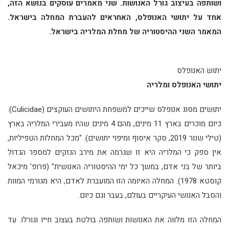
ושותפה בעיצוב גורל האנושות. שני מאמרים עוסקים בנושא הזה,
אחד על יתושי האנופלס, האחראים להעברת המחלה בישראל.
המאמר השני ההיסטוריה של מחלת המלריה בישראל.
יתוש האנופלס
יתושי האנופלס ומלריה
יתושים מסוג אנופלס שייכים למשפחת היתושים העוקצים (Culicidae).
כיום מוכרים בארץ 11 מינים, מהם 4 מינים שהיו מעבירי המלריה בארץ
(טילי שנור 2019, סקר איסוף ומיפוי יתושים). "מכל המחלות הטפיליות,
אין ספק כי המלריה היא זו שגרמה את מירב הנזקים למספר הגדול
ביותר של בני אדם, במשך כל ימי ההיסטוריה האנושית" (פרופ' מיכאל
קוסטא 1978). המחלה האיומה הזו המועברת לאדם, היא מגורמי המוות
והסבל האנושי העיקריים בעולם, בעבר וגם כיום.‏
המחלה הזו מלווה את האנושות ושותפה בולטת בעצוב חייו וגורלו. עד