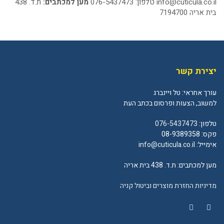
info@cuticula.co.il
טלפון: 076-5437473
מען למכתבים:
ת.ד. 438
בית אריה 7194700
יצירת קשר
עורך אחראי: טל ויינברג
למשוב, הצעות ופרסום בכתב העת
טלפון:
076-5437473
פקס: 08-9389358
אימייל:
info@cuticula.co.il
מען למכתבים: ת.ד. 438 בית אריה
מדיניות החזרת מוצרים וביטול קניה
YouTube
Facebook