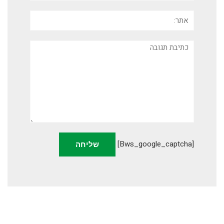
אתר:
תגובה
[bws_google_captcha]