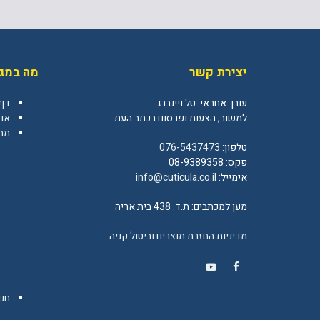
יצירת קשר
מה במגז
עורך אחראי: טל ויינברג
דף
למשוב, הצעות ופרסום בכתב העת
או
מה 
טלפון:
076-5437473
פקס: 08-9389358
אימייל:
info@cuticula.co.il
מען למכתבים: ת.ד. 438 בית אריה
מדיניות החזרת מוצרים וביטול קניה
YouTube
Facebook
חנו