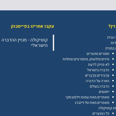
ין?
עקבו אחרינו בפייסבוק
 הבית
‎קוטיקולה - מגזין ההדברה
דות
הישראלי‎
במגזין
חומרים ומוצרים
מינים פולשים, מתפרצים ומחלות
לא מזיק לדעת
הדברה בישראל
מַדְבִּירִים מְדַבְּרִים
הארה על הדברה
הדברה בעולם
יתושים
מאמרים מאת עמוס וילמובסקי
מאמרים מאת טל ויינברג
ת קוטיקולה
כל המוצרים