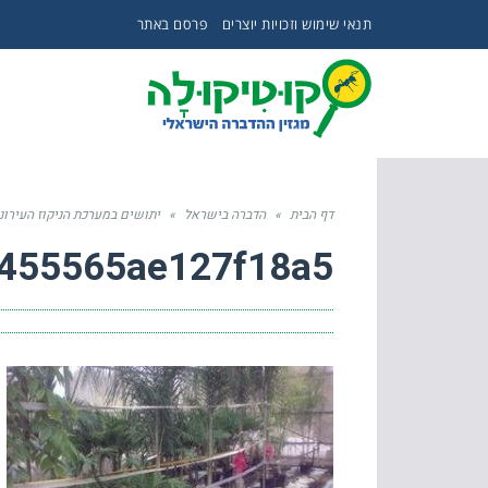
תנאי שימוש וזכויות יוצרים
פרסם באתר
דף הבית
»
הדברה בישראל
»
יתושים במערכת הניקוז העירונ
455565ae127f18a5