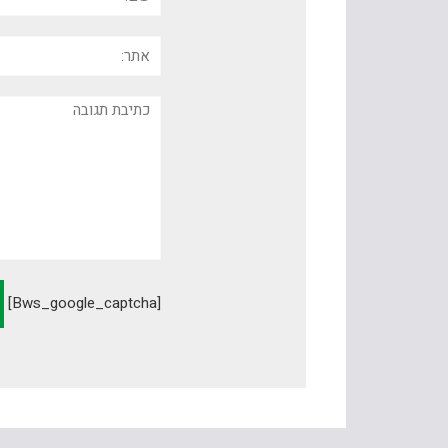
אתר:
תגובה
[bws_google_captcha]