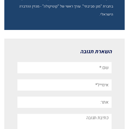
בחברת "מגן סביבתי". עורך ראשי של "קוטיקולה" - מגזין ההדברה
הישראלי.
השארת תגובה
שם:*
אימייל*
אתר:
תגובה