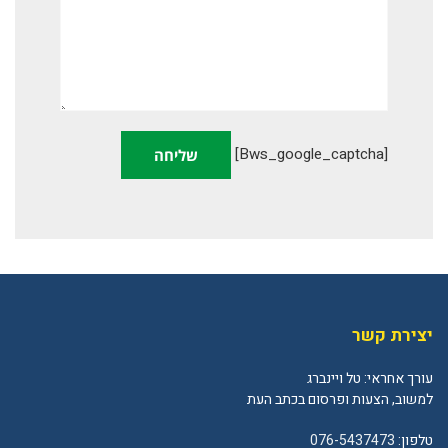
[bws_google_captcha]
יצירת קשר
עורך אחראי: טל ויינברג
למשוב, הצעות ופרסום בכתב העת
טלפון:
076-5437473