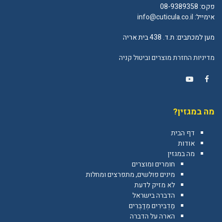
פקס: 08-9389358
אימייל:
info@cuticula.co.il
מען למכתבים: ת.ד. 438 בית אריה
מדיניות החזרת מוצרים וביטול קניה
YouTube
Facebook
מה במגזין?
דף הבית
אודות
מה במגזין
חומרים ומוצרים
מינים פולשים, מתפרצים ומחלות
לא מזיק לדעת
הדברה בישראל
מַדְבִּירִים מְדַבְּרִים
הארה על הדברה