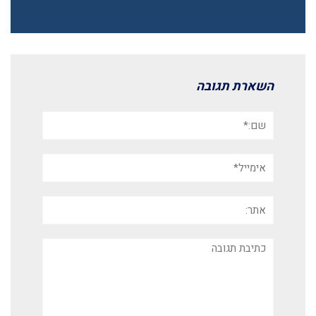
השארת תגובה
שם:*
אימייל*
אתר:
תגובה