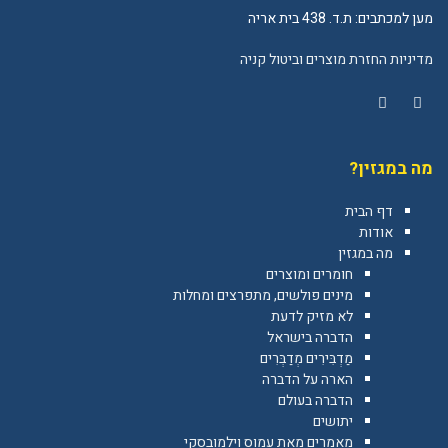
מען למכתבים: ת.ד. 438 בית אריה
מדיניות החזרת מוצרים וביטול קניה
YouTube
Facebook
מה במגזין?
דף הבית
אודות
מה במגזין
חומרים ומוצרים
מינים פולשים, מתפרצים ומחלות
לא מזיק לדעת
הדברה בישראל
מַדְבִּירִים מְדַבְּרִים
הארה על הדברה
הדברה בעולם
יתושים
מאמרים מאת עמוס וילמובסקי