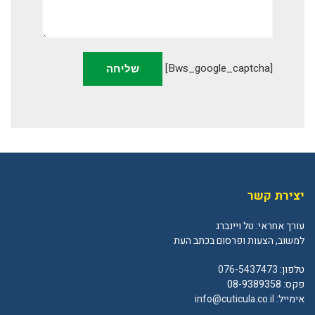
[bws_google_captcha]
יצירת קשר
עורך אחראי: טל ויינברג
למשוב, הצעות ופרסום בכתב העת
טלפון:
076-5437473
פקס: 08-9389358
אימייל:
info@cuticula.co.il