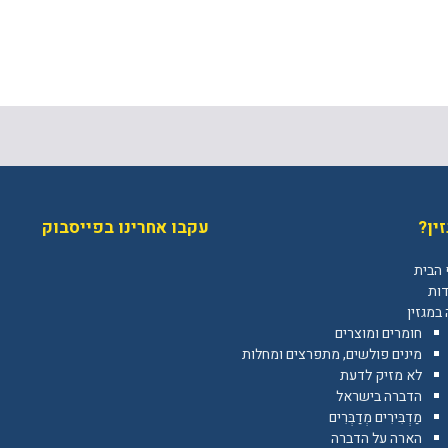
ין?
עקבו אחרינו בפייסבוק
 הבית
דות
במגזין
חומרים ומוצרים
מינים פולשים, מתפרצים ומחלות
לא מזיק לדעת
הדברה בישראל
מַדְבִּירִים מְדַבְּרִים
הארה על הדברה