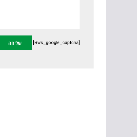
[bws_google_captcha]