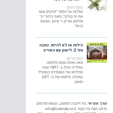
03/01/2023
המלצה על הספר "חרקים עשו
את זה קודם", מאת: גרגורי ס'
פולסון ואריק ר' איטן. הוצאת
כרמל.
כילות או לא להיות. כתבה
מס' 2: לישון עם האוייב
02/12/2022
מאה ואחת שנות מלחמה
במלריה החלו ב- 1897 שנת
הפללתו של האנופלס כמחולל
המחלה, פיתוחו של ה- DDT
הנשק
עורך אחראי:
טל ויינברג למשוב, הצעות ופרסום
בכתב העת צרו קשר:
info@cuticula.co.il