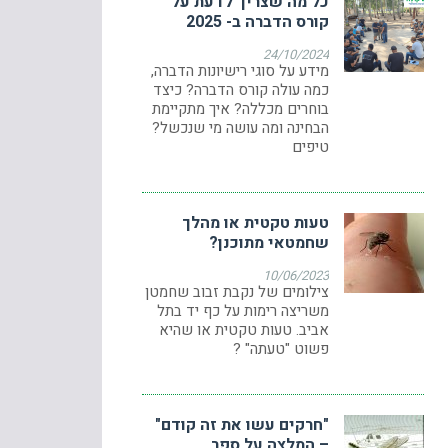
כל מה שצריך לדעת על
קורס הדברה ב- 2025
24/10/2024
מידע על סוגי רישיונות הדברה,
כמה עולה קורס הדברה? כיצד
בוחרים מכללה? איך מתקיימת
הבחינה ומה עושה מי שנכשל?
טיפים
טעות טקטית או מהלך
שחמטאי מתוכנן?
10/06/2023
צילומים של נקבת זבוב שחמטן
משריצה רימות על כף יד בתל
אביב. טעות טקטית או שהיא
פשוט "טעתה" ?
"חרקים עשו את זה קודם"
– המלצה על ספר