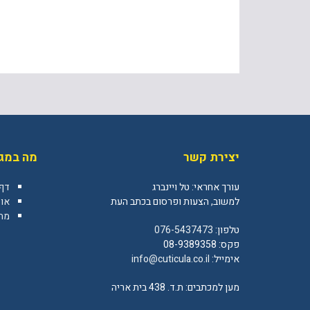
יצירת קשר
מה במגז
עורך אחראי: טל ויינברג
דף
למשוב, הצעות ופרסום בכתב העת
או
מה 
טלפון:
076-5437473
פקס: 08-9389358
אימייל:
info@cuticula.co.il
מען למכתבים: ת.ד. 438 בית אריה