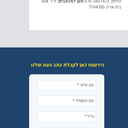
טלפון: 076-5437473
מען למכתבים:
ת.ד. 438
בית אריה 7194700
הירשמו כאן לקבלת כתב העת שלנו