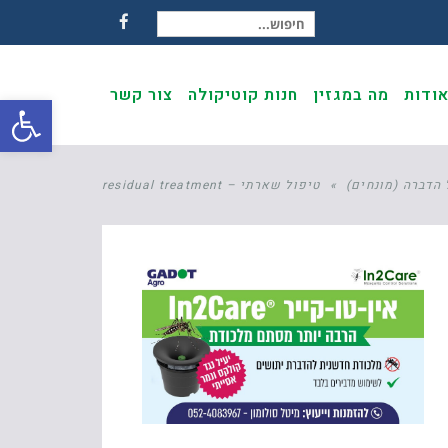
חיפוש עבור:
Facebook
ודות
מה במגזין
חנות קוטיקולה
צור קשר
פתח
הדברה (מונחים)
»
טיפול שארתי – residual treatment