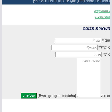
במשרדים ממשלתיים, חוקרים, סטודנטים ובעלי ענין.
« פוסט קודם
פוסט הבא »
השארת תגובה
שם:*
אימייל*
אתר:
תגובה
[bws_google_captcha]