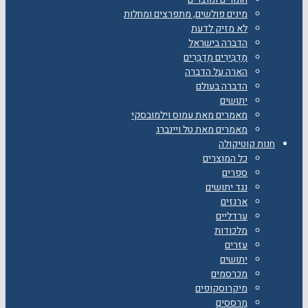
מינים פולשים, מתפרצים ומחלות
לא מזיק לדעת
הדברה בישראל
מַדְבִּירִים מְדַבְּרִים
הארה על הדברה
הדברה בעולם
יתושים
מאמרים מאת עמוס וילמובסקי
מאמרים מאת טל ויינברג
חנות קוטיקולה
כל המוצרים
ספרים
נגד יתושים
ארגזים
ערדליים
מלכודות
עזרים
יתושים
מכרסמים
מיקרוסקופים
מרססים