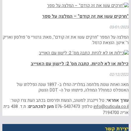
"חרקים עשו את זה קודם" – המלצה על ספר
03/01/2023
המלצה על הספר "חרקים עשו את זה קודם", מאת: גרגורי ס' פולסון ואריק
ר' איטן. הוצאת כרמל.
כילות או לא להיות. כתבה מס' 2: לישון עם האוייב
02/12/2022
מאה ואחת שנות מלחמה במלריה החלו ב- 1897 שנת הפללתו של
האנופלס כמחולל המחלה, פיתוחו של ה- DDT הנשק
עורך אחראי:
טל ויינברג למשוב, הצעות ופרסום בכתב העת צרו קשר:
info@cuticula.co.il
טלפון: 076-5437473
מען למכתבים:
ת.ד. 438 בית
אריה 7194700
יצירת קשר