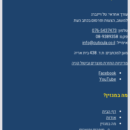
עורך אחראי: טל ויינברג
למשוב, הצעות ופרסום בכתב העת
טלפון:
076-5437473
פקס: 08-9389358
אימייל:
info@cuticula.co.il
מען למכתבים: ת.ד. 438 בית אריה
מדיניות החזרת מוצרים וביטול קניה
Facebook
YouTube
מה במגזין?
דף הבית
אודות
מה במגזין
חומרים ומוצרים