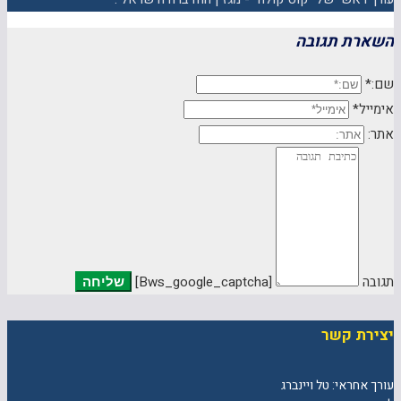
השארת תגובה
שם:*
אימייל*
אתר:
תגובה
[bws_google_captcha]
יצירת קשר
עורך אחראי: טל ויינברג