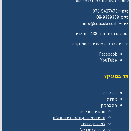
למשוב, הצעות ופרסום בכתב העת
טלפון:
076-5437473
פקס: 08-9389358
אימייל:
info@cuticula.co.il
מען למכתבים: ת.ד. 438 בית אריה
מדיניות החזרת מוצרים וביטול קניה
Facebook
YouTube
מה במגזין?
דף הבית
אודות
מה במגזין
חומרים ומוצרים
מינים פולשים, מתפרצים ומחלות
לא מזיק לדעת
הדברה בישראל