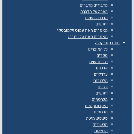
מַדְבִּירִים מְדַבְּרִים
הארה על הדברה
הדברה בעולם
יתושים
מאמרים מאת עמוס וילמובסקי
מאמרים מאת טל ויינברג
חנות קוטיקולה
כל המוצרים
ספרים
נגד יתושים
ארגזים
ערדליים
מלכודות
עזרים
יתושים
מכרסמים
מיקרוסקופים
מרססים
פשפש מיטה
תכשירים
הרצאות