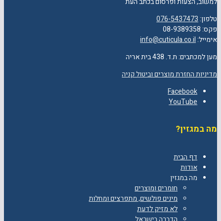
למשוב, הצעות ופרסום בכתב העת
טלפון:
076-5437473
פקס: 08-9389358
אימייל:
info@cuticula.co.il
מען למכתבים: ת.ד. 438 בית אריה
מדיניות החזרת מוצרים וביטול קניה
Facebook
YouTube
מה במגזין?
דף הבית
אודות
מה במגזין
חומרים ומוצרים
מינים פולשים, מתפרצים ומחלות
לא מזיק לדעת
הדברה בישראל