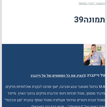
ראשונה: "חרקי המחסן"
תמונה39
טל ויינברג
|
להציג את כל הפוסטים של טל ויינברג
M.A בניהול משאבי טבע וסביבה, יועץ ומרצה לבקרת אוכלוסיות מזיקים.
מדביר מוסמך, מנהל תכניות ניטור והדברת מזיקים ברחבי הארץ. מייסד
ומנהל חברת ניטורים שירותי אקולוגיה ומנהל שותף בחברת "מגן סביבתי".
עורך ראשי של "קוטיקולה" - מגזין ההדברה הישראלי.