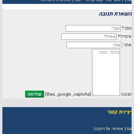
השארת תגובה
שם:*
אימייל*
אתר:
תגובה
[bws_google_captcha]
יצירת קשר
עורך אחראי: טל ויינברג