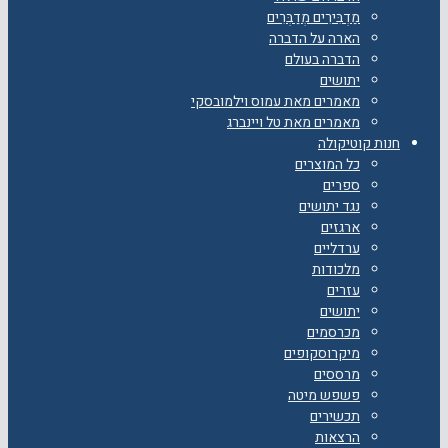
מַדְבִּירִים מְדַבְּרִים
הארה על הדברה
הדברה בעולם
יתושים
מאמרים מאת עמוס וילמובסקי
מאמרים מאת טל ויינברג
חנות קוטיקולה
כל המוצרים
ספרים
נגד יתושים
ארגזים
ערדליים
מלכודות
עזרים
יתושים
מכרסמים
מיקרוסקופים
מרססים
פשפש מיטה
תכשירים
הרצאות