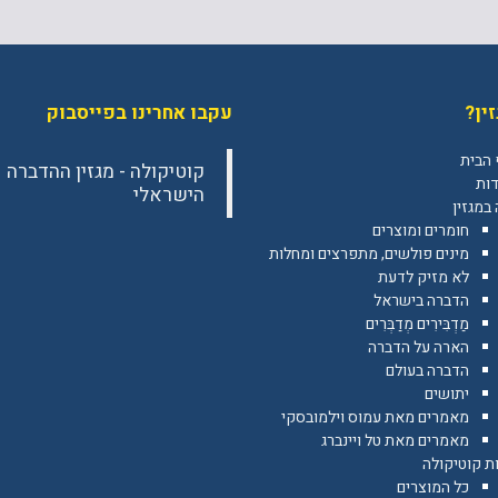
ין?
עקבו אחרינו בפייסבוק
 הבית
‎קוטיקולה - מגזין ההדברה
דות
הישראלי‎
במגזין
חומרים ומוצרים
מינים פולשים, מתפרצים ומחלות
לא מזיק לדעת
הדברה בישראל
מַדְבִּירִים מְדַבְּרִים
הארה על הדברה
הדברה בעולם
יתושים
מאמרים מאת עמוס וילמובסקי
מאמרים מאת טל ויינברג
ת קוטיקולה
כל המוצרים