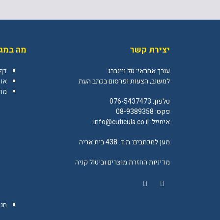
יצירת קשר
מה במגז
עורך אחראי: טל ויינברג
דף
למשוב, הצעות ופרסום בכתב העת
או
מה 
טלפון:
076-5437473
פקס: 08-9389358
אימייל:
info@cuticula.co.il
מען למכתבים: ת.ד. 438 בית אריה
מדיניות החזרת מוצרים וביטול קניה
YouTube
Facebook
חנו