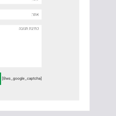
אתר:
תגובה
[bws_google_captcha]