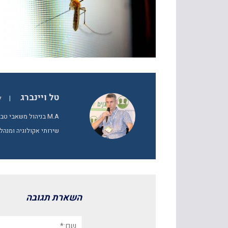
טל ויינברג
|
ל
M.A בניהול משאבי 
שירותי אקולוגיה ומנהל
השארת תגובה
שם:*