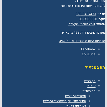
עורך אחראי: טל ויינברג
למשוב, הצעות ופרסום בכתב העת
טלפון:
076-5437473
פקס: 08-9389358
אימייל:
info@cuticula.co.il
מען למכתבים: ת.ד. 438 בית אריה
מדיניות החזרת מוצרים וביטול קניה
Facebook
YouTube
מה במגזין?
דף הבית
אודות
מה במגזין
חומרים ומוצרים
מינים פולשים, מתפרצים ומחלות
לא מזיק לדעת