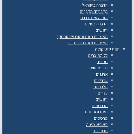
הדברה בישראל
מַדְבִּירִים מְדַבְּרִים
הארה על הדברה
הדברה בעולם
יתושים
מאמרים מאת עמוס וילמובסקי
מאמרים מאת טל ויינברג
חנות קוטיקולה
כל המוצרים
ספרים
נגד יתושים
ארגזים
ערדליים
מלכודות
עזרים
יתושים
מכרסמים
מיקרוסקופים
מרססים
פשפש מיטה
תכשירים