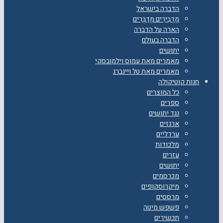
הדברה בישראל
מַדְבִּירִים מְדַבְּרִים
הארה על הדברה
הדברה בעולם
יתושים
מאמרים מאת עמוס וילמובסקי
מאמרים מאת טל ויינברג
חנות קוטיקולה
כל המוצרים
ספרים
נגד יתושים
ארגזים
ערדליים
מלכודות
עזרים
יתושים
מכרסמים
מיקרוסקופים
מרססים
פשפש מיטה
תכשירים