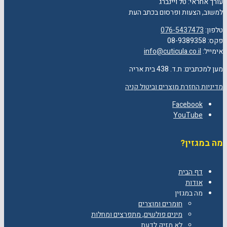
עורך אחראי: טל ויינברג
למשוב, הצעות ופרסום בכתב העת
טלפון:
076-5437473
פקס: 08-9389358
אימייל:
info@cuticula.co.il
מען למכתבים: ת.ד. 438 בית אריה
מדיניות החזרת מוצרים וביטול קניה
Facebook
YouTube
מה במגזין?
דף הבית
אודות
מה במגזין
חומרים ומוצרים
מינים פולשים, מתפרצים ומחלות
לא מזיק לדעת