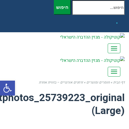
חיפוש עבור:
חיפוש
Facebook
תפריט
תפריט
פתח
דף הבית
»
חומרים ומוצרים
»
זרחנים אורגניים – בזווית אחרת
tphotos_25739223_original
(Large)