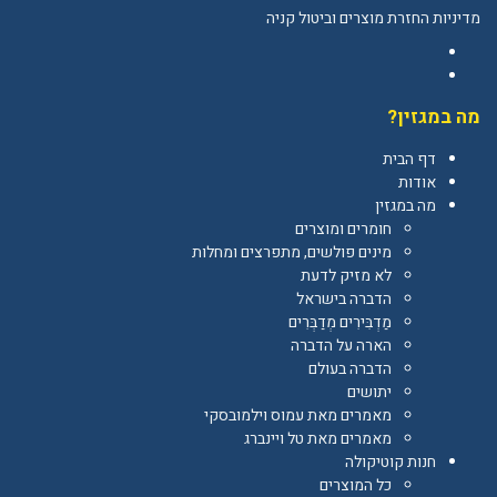
מדיניות החזרת מוצרים וביטול קניה
Facebook
YouTube
מה במגזין?
דף הבית
אודות
מה במגזין
חומרים ומוצרים
מינים פולשים, מתפרצים ומחלות
לא מזיק לדעת
הדברה בישראל
מַדְבִּירִים מְדַבְּרִים
הארה על הדברה
הדברה בעולם
יתושים
מאמרים מאת עמוס וילמובסקי
מאמרים מאת טל ויינברג
חנות קוטיקולה
כל המוצרים